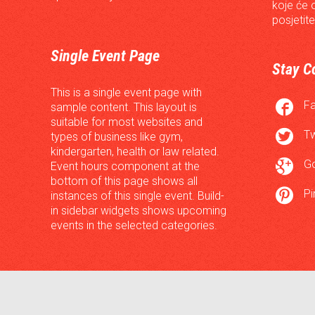
koje će 
posjetite
Single Event Page
Stay C
This is a single event page with

F
sample content. This layout is
suitable for most websites and

Tw
types of business like gym,
kindergarten, health or law related.

G
Event hours component at the
bottom of this page shows all

Pi
instances of this single event. Build-
in sidebar widgets shows upcoming
events in the selected categories.
© 2016
JU "Gradski stadion Tušanj"