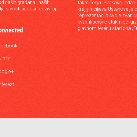
od naših građana i naših
takmičenja. Svakako jedan
lja stvoriti ugodan doživljaj.
krajnjih ciljeva Ustanove je 
reprezentacija svoje zvanič
kvalifikacione utakmice igr
glavnom terenu stadiona „Tu
onnected
acebook
itter
oogle+
nterest
↑