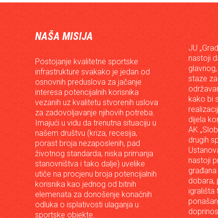
NAŠA MISIJA
JU „Grad
nastoji 
Postojanje kvalitetne sportske
glavnog,
infrastrukture svakako je jedan od
staze za
osnovnih preduslova za jačanje
održavan
interesa potencijalnih korisnika
kako bi s
vezanih uz kvalitetu stvorenih uslova
realizac
za zadovoljavanje njihovih potreba.
dijela ko
Imajući u vidu da trenutna situaciju u
AK „Slob
našem društvu (kriza, recesija,
drugih s
porast broja nezaposlenih, pad
Ustanova
životnog standarda, niska primanja
nastoji p
stanovništva i tako dalje) uvelike
građana 
utiče na procjenu broja potencijalnih
dobara, p
korisnika kao jednog od bitnih
igrališta
elemenata za donošenje konačnih
ponašanj
odluka o isplativosti ulaganja u
doprinos
sportske objekte.