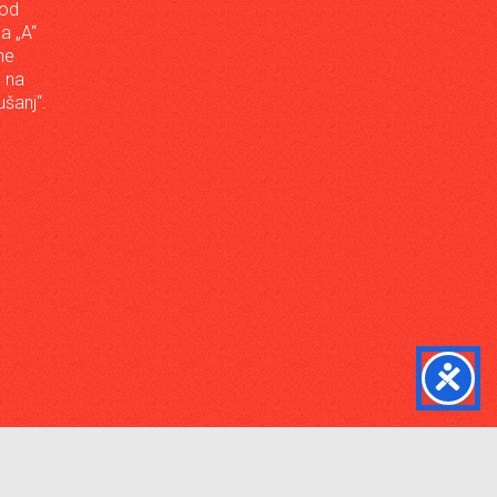
 od
da „A“
ne
a na
šanj“.




Podržano od
RTV7 Tuzla