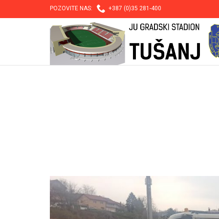

POZOVITE NAS:
+387 (0)35 281-400