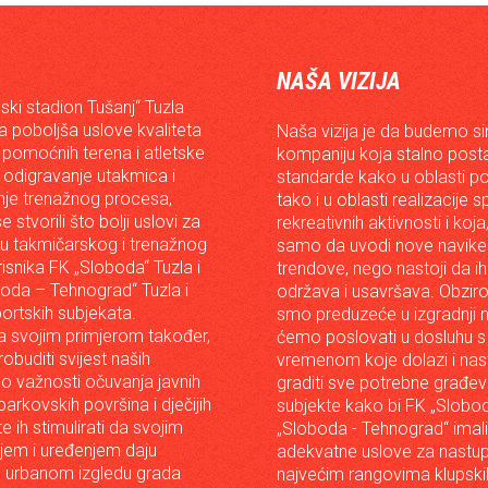
NAŠA VIZIJA
ski stadion Tušanj“ Tuzla
da poboljša uslove kvaliteta
Naša vizija je da budemo s
 pomoćnih terena i atletske
kompaniju koja stalno posta
 odigravanje utakmica i
standarde kako u oblasti p
je trenažnog procesa,
tako i u oblasti realizacije 
e stvorili što bolji uslovi za
rekreativnih aktivnosti i koja
iju takmičarskog i trenažnog
samo da uvodi nove navike 
risnika FK „Sloboda“ Tuzla i
trendove, nego nastoji da ih 
oda – Tehnograd“ Tuzla i
održava i usavršava. Obzir
portskih subjekata.
smo preduzeće u izgradnji n
 svojim primjerom također,
ćemo poslovati u dosluhu s
robuditi svijest naših
vremenom koje dolazi i nast
o važnosti očuvanja javnih
graditi sve potrebne građev
arkovskih površina i dječijih
subjekte kako bi FK „Slobod
 te ih stimulirati da svojim
„Sloboda - Tehnograd“ imali
em i uređenjem daju
adekvatne uslove za nastup
 urbanom izgledu grada
najvećim rangovima klupski