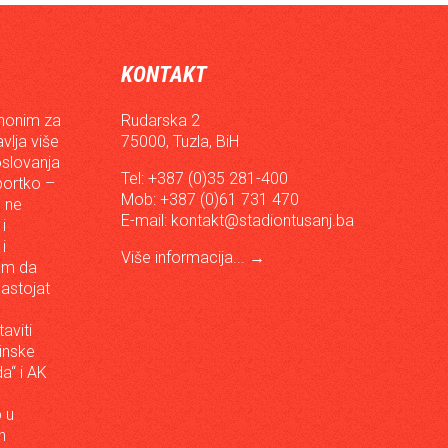
KONTAKT
inonim za
Rudarska 2
vlja više
75000, Tuzla, BiH
oslovanja
Tel: +387 (0)35 281-400
sportko –
Mob: +387 (0)61 731 470
, ne
E-mail:
kontakt@stadiontusanj.ba
i
i
Više informacija...
→
om da
astojat
aviti
inske
a“ i AK
 u
h