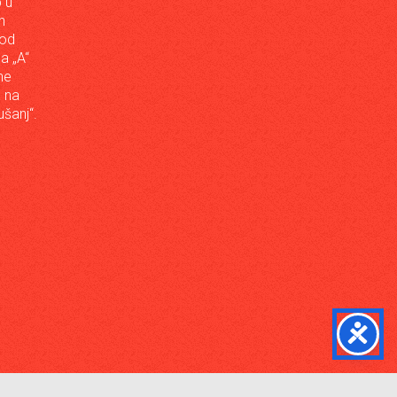
 u
h
 od
da „A“
ne
a na
šanj“.