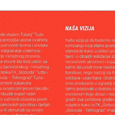
NAŠA VIZIJA
ski stadion Tušanj“ Tuzla
da poboljša uslove kvaliteta
Naša vizija je da budemo s
 pomoćnih terena i atletske
kompaniju koja stalno posta
 odigravanje utakmica i
standarde kako u oblasti p
je trenažnog procesa,
tako i u oblasti realizacije 
e stvorili što bolji uslovi za
rekreativnih aktivnosti i koja
iju takmičarskog i trenažnog
samo da uvodi nove navike 
risnika FK „Sloboda“ Tuzla i
trendove, nego nastoji da ih 
oda – Tehnograd“ Tuzla i
održava i usavršava. Obzir
portskih subjekata.
smo preduzeće u izgradnji n
 svojim primjerom također,
ćemo poslovati u dosluhu s
robuditi svijest naših
vremenom koje dolazi i nast
o važnosti očuvanja javnih
graditi sve potrebne građev
arkovskih površina i dječijih
subjekte kako bi FK „Slobod
 te ih stimulirati da svojim
„Sloboda - Tehnograd“ imali