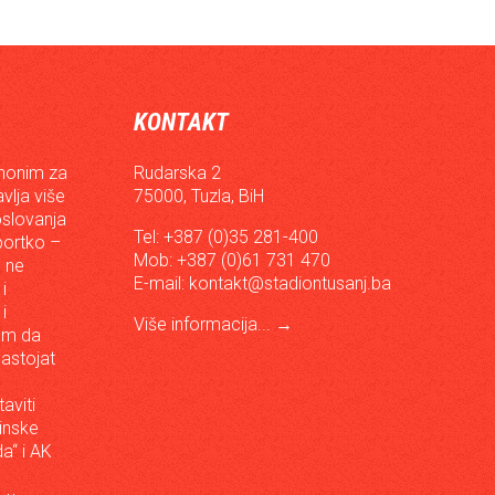
KONTAKT
inonim za
Rudarska 2
vlja više
75000, Tuzla, BiH
oslovanja
Tel: +387 (0)35 281-400
sportko –
Mob: +387 (0)61 731 470
, ne
E-mail:
kontakt@stadiontusanj.ba
i
i
Više informacija...
→
om da
astojat
aviti
inske
a“ i AK