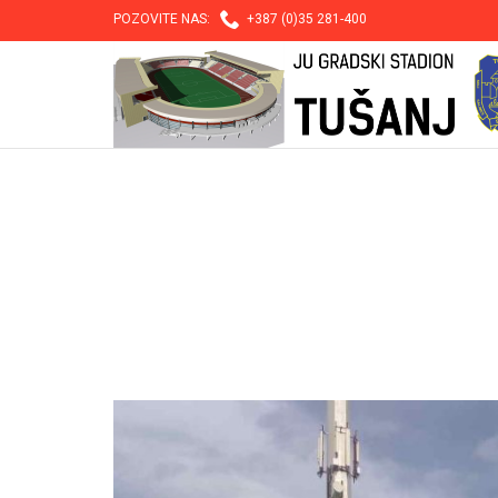

POZOVITE NAS:
+387 (0)35 281-400