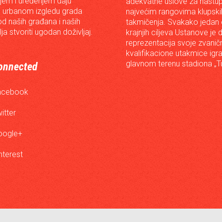
em i uređenjem daju
adekvatne uslove za nastup
 urbanom izgledu grada
najvećim rangovima klupski
od naših građana i naših
takmičenja. Svakako jedan
lja stvoriti ugodan doživljaj.
krajnjih ciljeva Ustanove je 
reprezentacija svoje zvanič
kvalifikacione utakmice igr
glavnom terenu stadiona „Tu
onnected
acebook
itter
oogle+
nterest