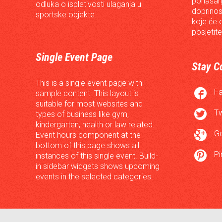
ponašanj
odluka o isplativosti ulaganja u
doprinos
sportske objekte.
koje će 
posjetite
Single Event Page
Stay C
This is a single event page with

F
sample content. This layout is
suitable for most websites and

Tw
types of business like gym,
kindergarten, health or law related.

G
Event hours component at the
bottom of this page shows all

Pi
instances of this single event. Build-
in sidebar widgets shows upcoming
events in the selected categories.