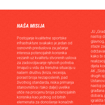
NAŠA MISIJA
JU „Grad
nastoji 
Postojanje kvalitetne sportske
glavnog,
infrastrukture svakako je jedan od
staze za
osnovnih preduslova za jačanje
održavan
interesa potencijalnih korisnika
kako bi s
vezanih uz kvalitetu stvorenih uslova
realizac
za zadovoljavanje njihovih potreba.
dijela ko
Imajući u vidu da trenutna situaciju u
AK „Slob
našem društvu (kriza, recesija,
drugih s
porast broja nezaposlenih, pad
Ustanova
životnog standarda, niska primanja
nastoji p
stanovništva i tako dalje) uvelike
građana 
utiče na procjenu broja potencijalnih
dobara, p
korisnika kao jednog od bitnih
igrališta
elemenata za donošenje konačnih