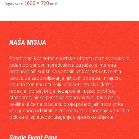
1600 × 720
Original size is
pixels
NAŠA MISIJA
Postojanje kvalitetne sportske infrastrukture svakako je
jedan od osnovnih preduslova za jačanje interesa
potencijalnih korisnika vezanih uz kvalitetu stvorenih
uslova za zadovoljavanje njihovih potreba. Imajući u
vidu da trenutna situaciju u našem društvu (kriza,
recesija, porast broja nezaposlenih, pad životnog
standarda, niska primanja stanovništva i tako dalje)
uvelike utiče na procjenu broja potencijalnih korisnika
kao jednog od bitnih elemenata za donošenje konačnih
odluka o isplativosti ulaganja u sportske objekte.
Single Event Page