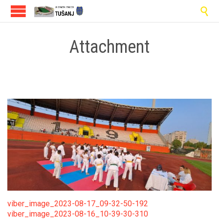

Attachment
viber_image_2023-08-17_09-32-50-192
viber_image_2023-08-16_10-39-30-310