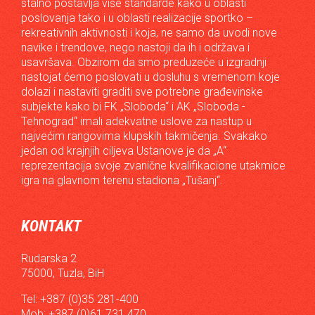
stalno postavlja više standarde kako u oblasti
poslovanja tako i u oblasti realizacije sportko –
rekreativnih aktivnosti i koja, ne samo da uvodi nove
navike i trendove, nego nastoji da ih i održava i
usavršava. Obzirom da smo preduzeće u izgradnji
nastojat ćemo poslovati u dosluhu s vremenom koje
dolazi i nastaviti graditi sve potrebne građevinske
subjekte kako bi FK „Sloboda“ i AK „Sloboda -
Tehnograd“ imali adekvatne uslove za nastup u
najvećim rangovima klupskih takmičenja. Svakako
jedan od krajnjih ciljeva Ustanove je da „A“
reprezentacija svoje zvanične kvalifikacione utakmice
igra na glavnom terenu stadiona „Tušanj“.
KONTAKT
Rudarska 2
75000, Tuzla, BiH
Tel: +387 (0)35 281-400
Mob: +387 (0)61 731 470