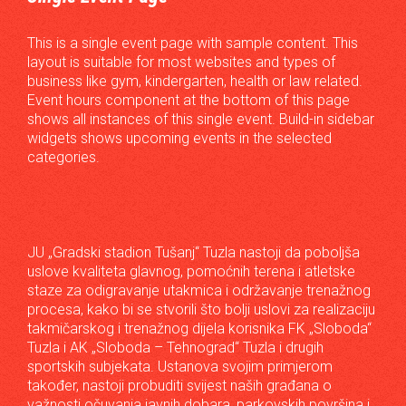
This is a single event page with sample content. This
layout is suitable for most websites and types of
business like gym, kindergarten, health or law related.
Event hours component at the bottom of this page
shows all instances of this single event. Build-in sidebar
widgets shows upcoming events in the selected
categories.
JU „Gradski stadion Tušanj“ Tuzla nastoji da poboljša
uslove kvaliteta glavnog, pomoćnih terena i atletske
staze za odigravanje utakmica i održavanje trenažnog
procesa, kako bi se stvorili što bolji uslovi za realizaciju
takmičarskog i trenažnog dijela korisnika FK „Sloboda“
Tuzla i AK „Sloboda – Tehnograd“ Tuzla i drugih
sportskih subjekata. Ustanova svojim primjerom
također, nastoji probuditi svijest naših građana o
važnosti očuvanja javnih dobara, parkovskih površina i