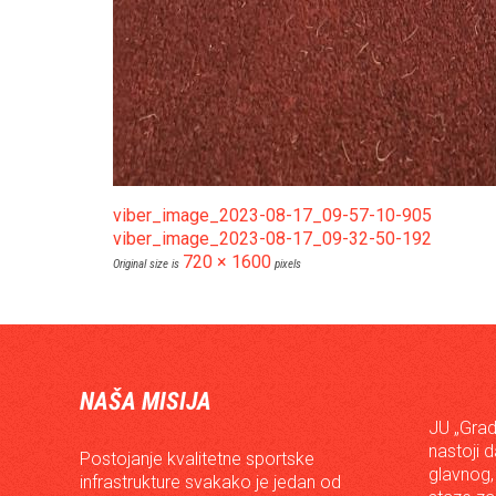
viber_image_2023-08-17_09-57-10-905
viber_image_2023-08-17_09-32-50-192
720 × 1600
Original size is
pixels
NAŠA MISIJA
JU „Grad
nastoji 
Postojanje kvalitetne sportske
glavnog,
infrastrukture svakako je jedan od