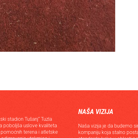
NAŠA VIZIJA
ski stadion Tušanj“ Tuzla
da poboljša uslove kvaliteta
Naša vizija je da budemo s
 pomoćnih terena i atletske
kompaniju koja stalno posta