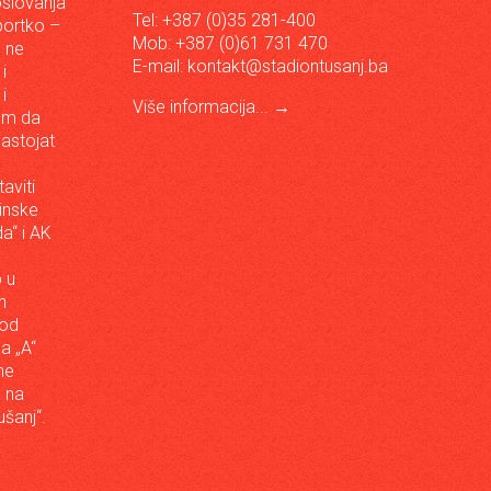
oslovanja
Tel: +387 (0)35 281-400
sportko –
Mob: +387 (0)61 731 470
, ne
E-mail:
kontakt@stadiontusanj.ba
i
i
Više informacija...
→
om da
astojat
aviti
inske
a“ i AK
 u
h
 od
da „A“
ne
a na
šanj“.