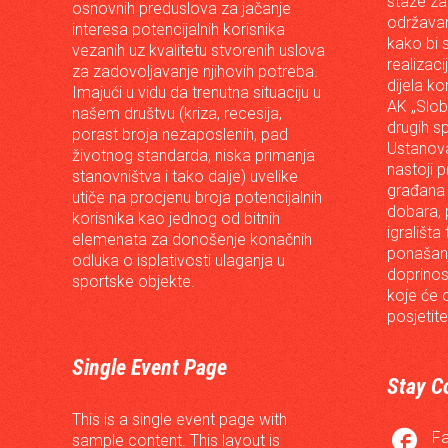
staze za
osnovnih preduslova za jačanje
održavan
interesa potencijalnih korisnika
kako bi s
vezanih uz kvalitetu stvorenih uslova
realizac
za zadovoljavanje njihovih potreba.
dijela ko
Imajući u vidu da trenutna situaciju u
AK „Slob
našem društvu (kriza, recesija,
drugih s
porast broja nezaposlenih, pad
Ustanova
životnog standarda, niska primanja
nastoji p
stanovništva i tako dalje) uvelike
građana 
utiče na procjenu broja potencijalnih
dobara, p
korisnika kao jednog od bitnih
igrališta
elemenata za donošenje konačnih
ponašanj
odluka o isplativosti ulaganja u
doprinos
sportske objekte.
koje će 
posjetite
Single Event Page
Stay C
This is a single event page with

F
sample content. This layout is