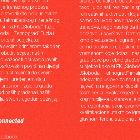
 odigravanje utakmica i
standarde kako u oblasti p
je trenažnog procesa,
tako i u oblasti realizacije 
e stvorili što bolji uslovi za
rekreativnih aktivnosti i koja
iju takmičarskog i trenažnog
samo da uvodi nove navike 
risnika FK „Sloboda“ Tuzla i
trendove, nego nastoji da ih 
oda – Tehnograd“ Tuzla i
održava i usavršava. Obzir
portskih subjekata.
smo preduzeće u izgradnji n
 svojim primjerom također,
ćemo poslovati u dosluhu s
robuditi svijest naših
vremenom koje dolazi i nast
o važnosti očuvanja javnih
graditi sve potrebne građev
arkovskih površina i dječijih
subjekte kako bi FK „Slobod
 te ih stimulirati da svojim
„Sloboda - Tehnograd“ imali
em i uređenjem daju
adekvatne uslove za nastup
 urbanom izgledu grada
najvećim rangovima klupski
od naših građana i naših
takmičenja. Svakako jedan
lja stvoriti ugodan doživljaj.
krajnjih ciljeva Ustanove je 
reprezentacija svoje zvanič
kvalifikacione utakmice igr
glavnom terenu stadiona „Tu
onnected
acebook