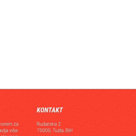
KONTAKT
inonim za
Rudarska 2
vlja više
75000, Tuzla, BiH