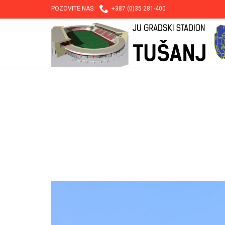

POZOVITE NAS:
+387 (0)35 281-400