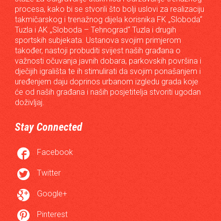
procesa, kako bi se stvorili što bolji uslovi za realizaciju
takmičarskog i trenažnog dijela korisnika FK „Sloboda“
Tuzla i AK „Sloboda – Tehnograd“ Tuzla i drugih
sportskih subjekata. Ustanova svojim primjerom
također, nastoji probuditi svijest naših građana o
važnosti očuvanja javnih dobara, parkovskih površina i
dječijih igrališta te ih stimulirati da svojim ponašanjem i
uređenjem daju doprinos urbanom izgledu grada koje
će od naših građana i naših posjetitelja stvoriti ugodan
doživljaj.
Stay Connected

Facebook

Twitter

Google+

Pinterest