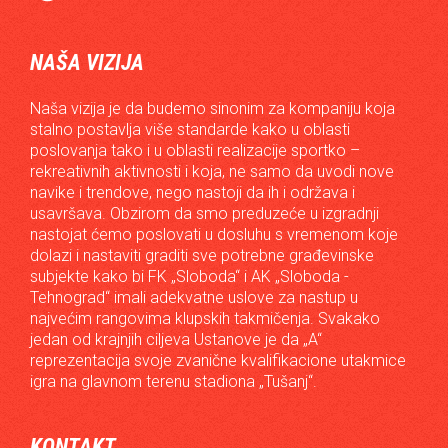
NAŠA VIZIJA
Naša vizija je da budemo sinonim za kompaniju koja
stalno postavlja više standarde kako u oblasti
poslovanja tako i u oblasti realizacije sportko –
rekreativnih aktivnosti i koja, ne samo da uvodi nove
navike i trendove, nego nastoji da ih i održava i
usavršava. Obzirom da smo preduzeće u izgradnji
nastojat ćemo poslovati u dosluhu s vremenom koje
dolazi i nastaviti graditi sve potrebne građevinske
subjekte kako bi FK „Sloboda“ i AK „Sloboda -
Tehnograd“ imali adekvatne uslove za nastup u
najvećim rangovima klupskih takmičenja. Svakako
jedan od krajnjih ciljeva Ustanove je da „A“
reprezentacija svoje zvanične kvalifikacione utakmice
igra na glavnom terenu stadiona „Tušanj“.
KONTAKT