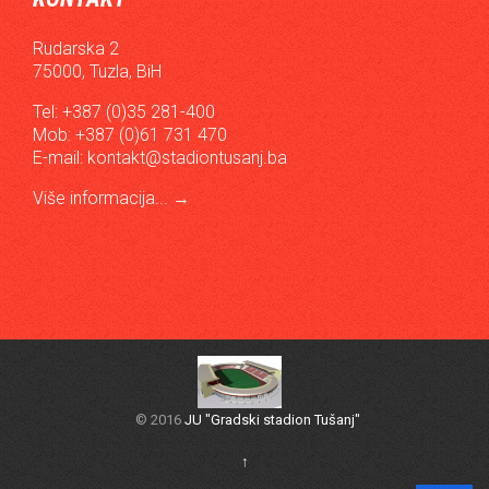
Rudarska 2
75000, Tuzla, BiH
Tel: +387 (0)35 281-400
Mob: +387 (0)61 731 470
E-mail:
kontakt@stadiontusanj.ba
Više informacija...
→
© 2016
JU "Gradski stadion Tušanj"
↑