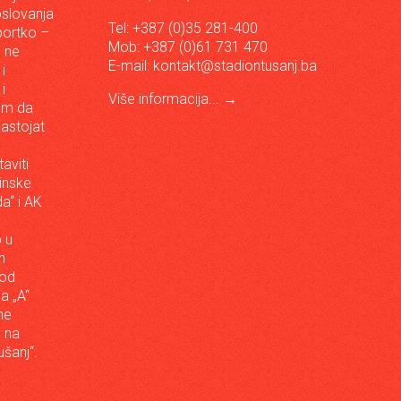
oslovanja
Tel: +387 (0)35 281-400
sportko –
Mob: +387 (0)61 731 470
, ne
E-mail:
kontakt@stadiontusanj.ba
i
i
Više informacija...
→
om da
astojat
aviti
inske
a“ i AK
 u
h
 od
da „A“
ne
a na
šanj“.