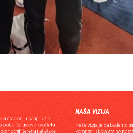
NAŠA VIZIJA
ski stadion Tušanj“ Tuzla
da poboljša uslove kvaliteta
Naša vizija je da budemo s
 pomoćnih terena i atletske
kompaniju koja stalno posta