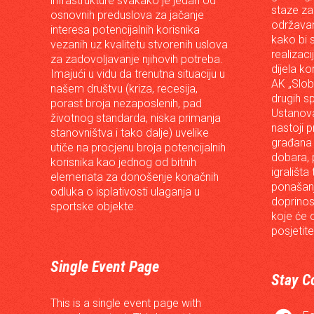
infrastrukture svakako je jedan od
staze za
osnovnih preduslova za jačanje
održavan
interesa potencijalnih korisnika
kako bi s
vezanih uz kvalitetu stvorenih uslova
realizac
za zadovoljavanje njihovih potreba.
dijela ko
Imajući u vidu da trenutna situaciju u
AK „Slob
našem društvu (kriza, recesija,
drugih s
porast broja nezaposlenih, pad
Ustanova
životnog standarda, niska primanja
nastoji p
stanovništva i tako dalje) uvelike
građana 
utiče na procjenu broja potencijalnih
dobara, p
korisnika kao jednog od bitnih
igrališta
elemenata za donošenje konačnih
ponašanj
odluka o isplativosti ulaganja u
doprinos
sportske objekte.
koje će 
posjetite
Single Event Page
Stay C
This is a single event page with