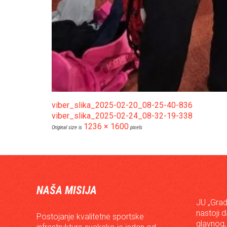
viber_slika_2025-02-20_08-25-40-836
viber_slika_2025-02-24_08-32-19-338
1236 × 1600
Original size is
pixels
NAŠA MISIJA
JU „Grad
nastoji 
Postojanje kvalitetne sportske
glavnog,