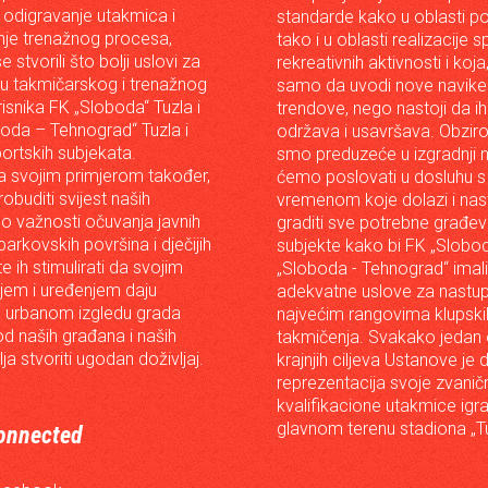
 odigravanje utakmica i
standarde kako u oblasti p
je trenažnog procesa,
tako i u oblasti realizacije 
e stvorili što bolji uslovi za
rekreativnih aktivnosti i koja
iju takmičarskog i trenažnog
samo da uvodi nove navike 
risnika FK „Sloboda“ Tuzla i
trendove, nego nastoji da ih 
oda – Tehnograd“ Tuzla i
održava i usavršava. Obzir
portskih subjekata.
smo preduzeće u izgradnji n
 svojim primjerom također,
ćemo poslovati u dosluhu s
robuditi svijest naših
vremenom koje dolazi i nast
o važnosti očuvanja javnih
graditi sve potrebne građev
arkovskih površina i dječijih
subjekte kako bi FK „Slobod
 te ih stimulirati da svojim
„Sloboda - Tehnograd“ imali
em i uređenjem daju
adekvatne uslove za nastup
 urbanom izgledu grada
najvećim rangovima klupski
od naših građana i naših
takmičenja. Svakako jedan
lja stvoriti ugodan doživljaj.
krajnjih ciljeva Ustanove je 
reprezentacija svoje zvanič
kvalifikacione utakmice igr
glavnom terenu stadiona „Tu
onnected