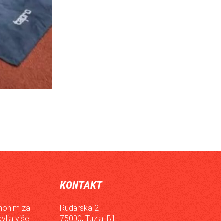
KONTAKT
inonim za
Rudarska 2
vlja više
75000, Tuzla, BiH