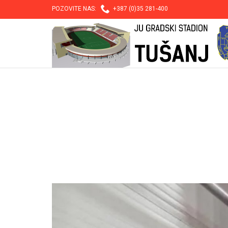

POZOVITE NAS:
+387 (0)35 281-400