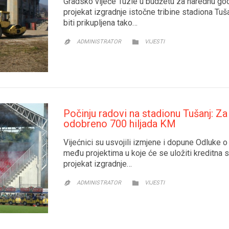
Gradsko vijeće Tuzle u budžetu za narednu godi
projekat izgradnje istočne tribine stadiona Tu
biti prikupljena tako…
CATEGORY

ADMINISTRATOR
VIJESTI

Počinju radovi na stadionu Tušanj: Za 
odobreno 700 hiljada KM
Vijećnici su usvojili izmjene i dopune Odluke 
među projektima u koje će se uložiti kreditna s
projekat izgradnje…
CATEGORY

ADMINISTRATOR
VIJESTI
