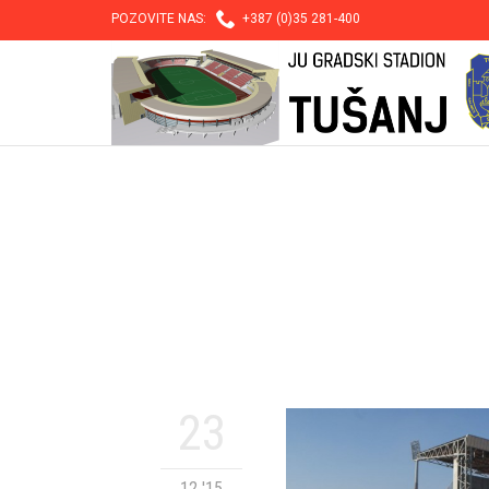

POZOVITE NAS:
+387 (0)35 281-400
23
12 '15