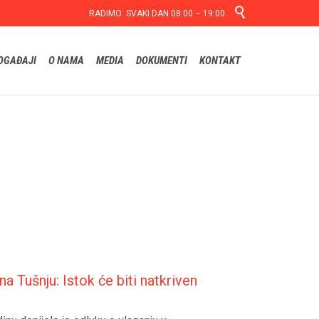

RADIMO: SVAKI DAN 08:00 – 19:00
Skip
OGAĐAJI
O NAMA
MEDIA
DOKUMENTI
KONTAKT
to
content
a Tušnju: Istok će biti natkriven