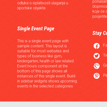
ponašanj
odluka o isplativosti ulaganja u
doprinos
sportske objekte.
koje će 
posjetite
Single Event Page
Stay C
This is a single event page with

F
sample content. This layout is
suitable for most websites and

Tw
types of business like gym,
kindergarten, health or law related.

G
Event hours component at the
bottom of this page shows all

Pi
instances of this single event. Build-
in sidebar widgets shows upcoming
events in the selected categories.