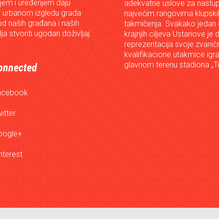
em i uređenjem daju
adekvatne uslove za nastup
 urbanom izgledu grada
najvećim rangovima klupski
od naših građana i naših
takmičenja. Svakako jedan
lja stvoriti ugodan doživljaj.
krajnjih ciljeva Ustanove je 
reprezentacija svoje zvanič
kvalifikacione utakmice igr
glavnom terenu stadiona „Tu
onnected
acebook
itter
oogle+
nterest