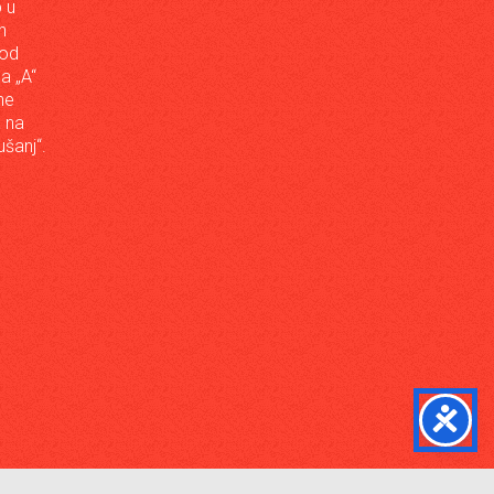
 u
h
 od
da „A“
ne
a na
šanj“.