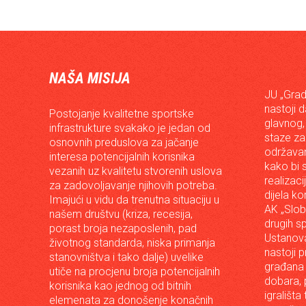
NAŠA MISIJA
JU „Grad
nastoji 
Postojanje kvalitetne sportske
glavnog,
infrastrukture svakako je jedan od
staze za
osnovnih preduslova za jačanje
održavan
interesa potencijalnih korisnika
kako bi s
vezanih uz kvalitetu stvorenih uslova
realizac
za zadovoljavanje njihovih potreba.
dijela ko
Imajući u vidu da trenutna situaciju u
AK „Slob
našem društvu (kriza, recesija,
drugih s
porast broja nezaposlenih, pad
Ustanova
životnog standarda, niska primanja
nastoji p
stanovništva i tako dalje) uvelike
građana 
utiče na procjenu broja potencijalnih
dobara, p
korisnika kao jednog od bitnih
igrališta
elemenata za donošenje konačnih