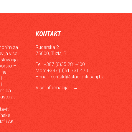
KONTAKT
inonim za
Rudarska 2
vlja više
75000, Tuzla, BiH
oslovanja
Tel: +387 (0)35 281-400
sportko –
Mob: +387 (0)61 731 470
, ne
E-mail:
kontakt@stadiontusanj.ba
i
i
Više informacija...
→
om da
astojat
aviti
inske
a“ i AK