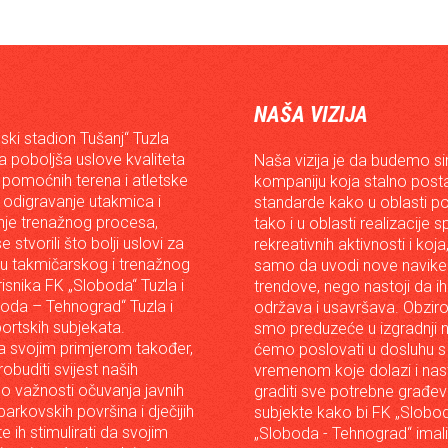
NAŠA VIZIJA
ski stadion Tušanj“ Tuzla
da poboljša uslove kvaliteta
Naša vizija je da budemo s
 pomoćnih terena i atletske
kompaniju koja stalno posta
 odigravanje utakmica i
standarde kako u oblasti p
je trenažnog procesa,
tako i u oblasti realizacije 
e stvorili što bolji uslovi za
rekreativnih aktivnosti i koja
iju takmičarskog i trenažnog
samo da uvodi nove navike 
risnika FK „Sloboda“ Tuzla i
trendove, nego nastoji da ih 
oda – Tehnograd“ Tuzla i
održava i usavršava. Obzir
portskih subjekata.
smo preduzeće u izgradnji n
 svojim primjerom također,
ćemo poslovati u dosluhu s
robuditi svijest naših
vremenom koje dolazi i nast
o važnosti očuvanja javnih
graditi sve potrebne građev
arkovskih površina i dječijih
subjekte kako bi FK „Slobod
 te ih stimulirati da svojim
„Sloboda - Tehnograd“ imali