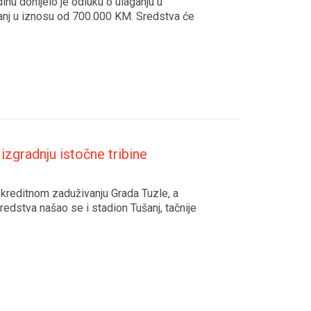
nu donijelo je odluku o ulaganju u
šanj u iznosu od 700.000 KM. Sredstva će
izgradnju istočne tribine
o kreditnom zaduživanju Grada Tuzle, a
redstva našao se i stadion Tušanj, tačnije