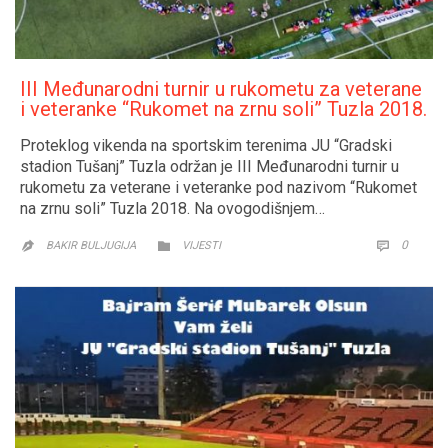
III Međunarodni turnir u rukometu za veterane
i veteranke “Rukomet na zrnu soli” Tuzla 2018.
Proteklog vikenda na sportskim terenima JU “Gradski
stadion Tušanj” Tuzla održan je III Međunarodni turnir u
rukometu za veterane i veteranke pod nazivom “Rukomet
na zrnu soli” Tuzla 2018. Na ovogodišnjem…
CATEGORY
COMM
0


BAKIR BULJUGIJA
VIJESTI
