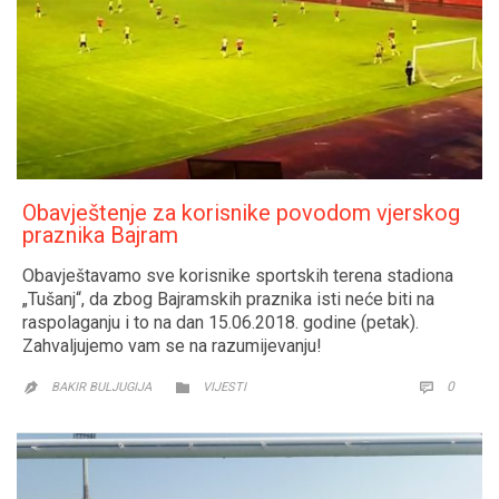
Obavještenje za korisnike povodom vjerskog
praznika Bajram
Obavještavamo sve korisnike sportskih terena stadiona
„Tušanj“, da zbog Bajramskih praznika isti neće biti na
raspolaganju i to na dan 15.06.2018. godine (petak).
Zahvaljujemo vam se na razumijevanju!
CATEGORY
COMM
0


BAKIR BULJUGIJA
VIJESTI
