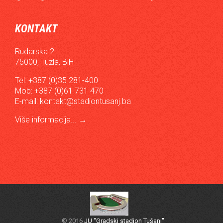
KONTAKT
Rudarska 2
75000, Tuzla, BiH
Tel: +387 (0)35 281-400
Mob: +387 (0)61 731 470
E-mail:
kontakt@stadiontusanj.ba
Više informacija...
→
© 2016
JU "Gradski stadion Tušanj"