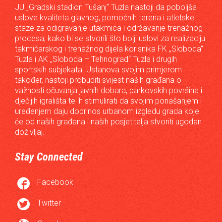
JU „Gradski stadion Tušanj“ Tuzla nastoji da poboljša
uslove kvaliteta glavnog, pomoćnih terena i atletske
staze za odigravanje utakmica i održavanje trenažnog
procesa, kako bi se stvorili što bolji uslovi za realizaciju
takmičarskog i trenažnog dijela korisnika FK „Sloboda“
Tuzla i AK „Sloboda – Tehnograd“ Tuzla i drugih
sportskih subjekata. Ustanova svojim primjerom
također, nastoji probuditi svijest naših građana o
važnosti očuvanja javnih dobara, parkovskih površina i
dječijih igrališta te ih stimulirati da svojim ponašanjem i
uređenjem daju doprinos urbanom izgledu grada koje
će od naših građana i naših posjetitelja stvoriti ugodan
doživljaj.
Stay Connected

Facebook

Twitter