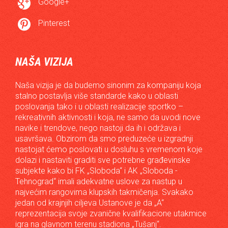

Google+

Pinterest
NAŠA VIZIJA
Naša vizija je da budemo sinonim za kompaniju koja
stalno postavlja više standarde kako u oblasti
poslovanja tako i u oblasti realizacije sportko –
rekreativnih aktivnosti i koja, ne samo da uvodi nove
navike i trendove, nego nastoji da ih i održava i
usavršava. Obzirom da smo preduzeće u izgradnji
nastojat ćemo poslovati u dosluhu s vremenom koje
dolazi i nastaviti graditi sve potrebne građevinske
subjekte kako bi FK „Sloboda“ i AK „Sloboda -
Tehnograd“ imali adekvatne uslove za nastup u
najvećim rangovima klupskih takmičenja. Svakako
jedan od krajnjih ciljeva Ustanove je da „A“
reprezentacija svoje zvanične kvalifikacione utakmice
igra na glavnom terenu stadiona „Tušanj“.