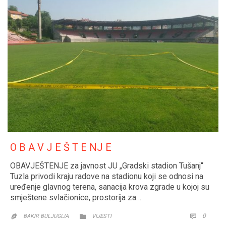
O B A V J E Š T E NJ E
OBAVJEŠTENJE za javnost JU „Gradski stadion Tušanj“
Tuzla privodi kraju radove na stadionu koji se odnosi na
uređenje glavnog terena, sanacija krova zgrade u kojoj su
smještene svlačionice, prostorija za…
CATEGORY
COMM
0


BAKIR BULJUGIJA
VIJESTI
