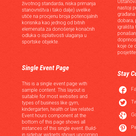
Ustanova
životnog standarda, niska primanja
nastoji p
stanovništva i tako dalje) uvelike
građana 
utiče na procjenu broja potencijalnih
dobara, p
korisnika kao jednog od bitnih
igrališta
elemenata za donošenje konačnih
ponašanj
odluka o isplativosti ulaganja u
doprinos
sportske objekte.
koje će 
posjetite
Single Event Page
Stay C
This is a single event page with

F
sample content. This layout is
suitable for most websites and

Tw
types of business like gym,
kindergarten, health or law related.

G
Event hours component at the
bottom of this page shows all

Pi
instances of this single event. Build-
in sidebar widgets shows upcoming