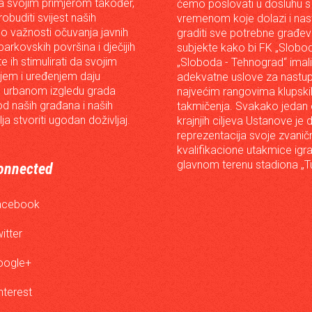
 svojim primjerom također,
ćemo poslovati u dosluhu s
robuditi svijest naših
vremenom koje dolazi i nast
o važnosti očuvanja javnih
graditi sve potrebne građev
arkovskih površina i dječijih
subjekte kako bi FK „Slobod
 te ih stimulirati da svojim
„Sloboda - Tehnograd“ imali
em i uređenjem daju
adekvatne uslove za nastup
 urbanom izgledu grada
najvećim rangovima klupski
od naših građana i naših
takmičenja. Svakako jedan
lja stvoriti ugodan doživljaj.
krajnjih ciljeva Ustanove je 
reprezentacija svoje zvanič
kvalifikacione utakmice igr
glavnom terenu stadiona „Tu
onnected
acebook
itter
oogle+
nterest