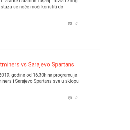
U “Gradski stadion Tušanj” Tuzla i zbog
staza se neće moći koristiti do
COMMENTS
0

tminers vs Sarajevo Spartans
2019. godine od 16.30h na programu je
ners i Sarajevo Spartans sve u sklopu
COMMENTS
0
