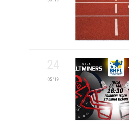
24
05 '19