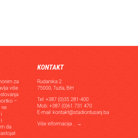
KONTAKT
inonim za
Rudarska 2
vlja više
75000, Tuzla, BiH
oslovanja
Tel: +387 (0)35 281-400
sportko –
Mob: +387 (0)61 731 470
, ne
E-mail:
kontakt@stadiontusanj.ba
i
i
Više informacija...
→
om da
astojat