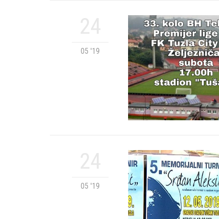
24
05 '19
24
05 '19