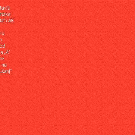
aviti
inske
a“ i AK
 u
h
 od
da „A“
ne
a na
šanj“.