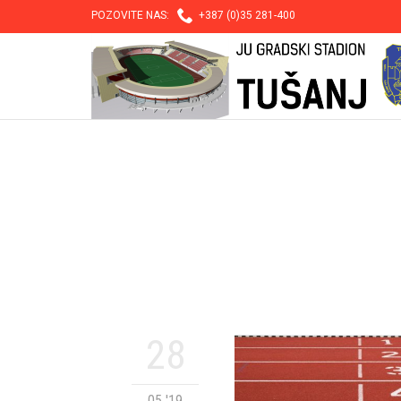

POZOVITE NAS:
+387 (0)35 281-400
28
05 '19