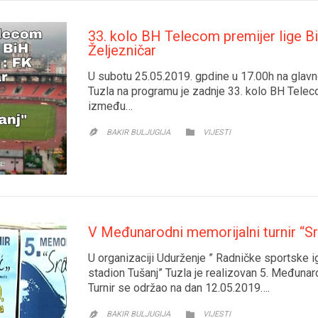
33. kolo BH Telecom premijer lige B
Željezničar
U subotu 25.05.2019. gpdine u 17.00h na glavn
Tuzla na programu je zadnje 33. kolo BH Teleco
između…
CATEGORY

BAKIR BULJUGIJA
VIJESTI

V Međunarodni memorijalni turnir “S
U organizaciji Udurženje ” Radničke sportske i
stadion Tušanj” Tuzla je realizovan 5. Međunaro
Turnir se održao na dan 12.05.2019….
CATEGORY

BAKIR BULJUGIJA
VIJESTI
