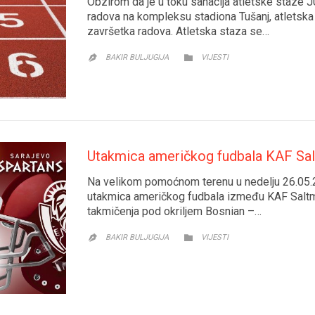
Obzirom da je u toku sanacija atletske staze J
radova na kompleksu stadiona Tušanj, atletska 
završetka radova. Atletska staza se…
CATEGORY

BAKIR BULJUGIJA
VIJESTI

Utakmica američkog fudbala KAF Sal
Na velikom pomoćnom terenu u nedelju 26.05.
utakmica američkog fudbala između KAF Saltmi
takmičenja pod okriljem Bosnian –…
CATEGORY

BAKIR BULJUGIJA
VIJESTI
