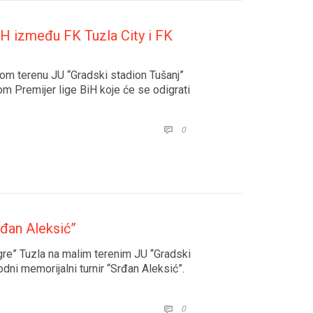
iH između FK Tuzla City i FK
om terenu JU “Gradski stadion Tušanj”
m Premijer lige BiH koje će se odigrati
COMMENTS
0

rđan Aleksić”
gre” Tuzla na malim terenim JU “Gradski
dni memorijalni turnir “Srđan Aleksić”.
COMMENTS
0
