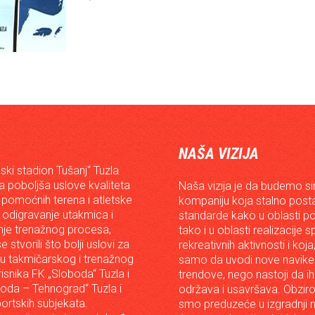
NAŠA VIZIJA
ski stadion Tušanj“ Tuzla
da poboljša uslove kvaliteta
Naša vizija je da budemo s
 pomoćnih terena i atletske
kompaniju koja stalno posta
 odigravanje utakmica i
standarde kako u oblasti p
je trenažnog procesa,
tako i u oblasti realizacije 
e stvorili što bolji uslovi za
rekreativnih aktivnosti i koja
iju takmičarskog i trenažnog
samo da uvodi nove navike 
risnika FK „Sloboda“ Tuzla i
trendove, nego nastoji da ih 
oda – Tehnograd“ Tuzla i
održava i usavršava. Obzir
portskih subjekata.
smo preduzeće u izgradnji n