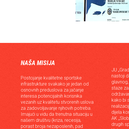
NAŠA MISIJA
JU „Grad
nastoji 
Postojanje kvalitetne sportske
glavnog,
infrastrukture svakako je jedan od
staze za
osnovnih preduslova za jačanje
održavan
interesa potencijalnih korisnika
kako bi s
vezanih uz kvalitetu stvorenih uslova
realizac
za zadovoljavanje njihovih potreba.
dijela ko
Imajući u vidu da trenutna situaciju u
AK „Slob
našem društvu (kriza, recesija,
drugih s
porast broja nezaposlenih, pad