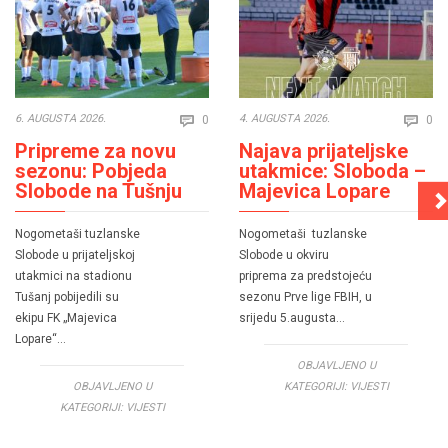
Comments
Co
6. AUGUSTA 2026.
4. AUGUSTA 2026.
0
0


Pripreme za novu
Najava prijateljske
sezonu: Pobjeda
utakmice: Sloboda –
Slobode na Tušnju
Majevica Lopare
Nogometaši tuzlanske
Nogometaši tuzlanske
Slobode u prijateljskoj
Slobode u okviru
utakmici na stadionu
priprema za predstojeću
Tušanj pobijedili su
sezonu Prve lige FBIH, u
ekipu FK „Majevica
srijedu 5.augusta…
Lopare“…
OBJAVLJENO U
OBJAVLJENO U
KATEGORIJI:
VIJESTI
KATEGORIJI:
VIJESTI