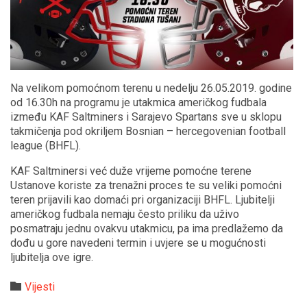
Na velikom pomoćnom terenu u nedelju 26.05.2019. godine
od 16.30h na programu je utakmica američkog fudbala
između KAF Saltminers i Sarajevo Spartans sve u sklopu
takmičenja pod okriljem Bosnian – hercegovenian football
league (BHFL).
KAF Saltminersi već duže vrijeme pomoćne terene
Ustanove koriste za trenažni proces te su veliki pomoćni
teren prijavili kao domaći pri organizaciji BHFL. Ljubitelji
američkog fudbala nemaju često priliku da uživo
posmatraju jednu ovakvu utakmicu, pa ima predlažemo da
dođu u gore navedeni termin i uvjere se u mogućnosti
ljubitelja ove igre.
Category

Vijesti