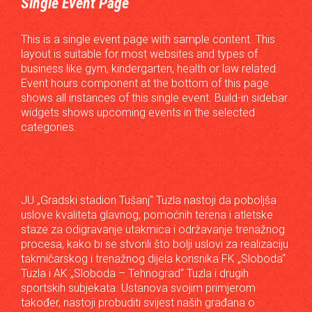
Single Event Page
This is a single event page with sample content. This
layout is suitable for most websites and types of
business like gym, kindergarten, health or law related.
Event hours component at the bottom of this page
shows all instances of this single event. Build-in sidebar
widgets shows upcoming events in the selected
categories.
JU „Gradski stadion Tušanj“ Tuzla nastoji da poboljša
uslove kvaliteta glavnog, pomoćnih terena i atletske
staze za odigravanje utakmica i održavanje trenažnog
procesa, kako bi se stvorili što bolji uslovi za realizaciju
takmičarskog i trenažnog dijela korisnika FK „Sloboda“
Tuzla i AK „Sloboda – Tehnograd“ Tuzla i drugih
sportskih subjekata. Ustanova svojim primjerom
također, nastoji probuditi svijest naših građana o