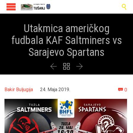

Utakmica američkog
fudbala KAF Saltminers vs
Sarajevo Spartans



Co
Bakir Buljugija
24. Maja 2019.
0
