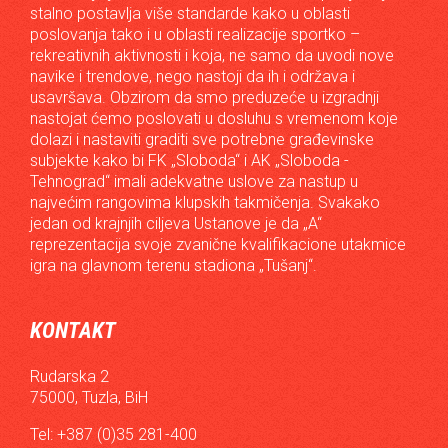
stalno postavlja više standarde kako u oblasti
poslovanja tako i u oblasti realizacije sportko –
rekreativnih aktivnosti i koja, ne samo da uvodi nove
navike i trendove, nego nastoji da ih i održava i
usavršava. Obzirom da smo preduzeće u izgradnji
nastojat ćemo poslovati u dosluhu s vremenom koje
dolazi i nastaviti graditi sve potrebne građevinske
subjekte kako bi FK „Sloboda“ i AK „Sloboda -
Tehnograd“ imali adekvatne uslove za nastup u
najvećim rangovima klupskih takmičenja. Svakako
jedan od krajnjih ciljeva Ustanove je da „A“
reprezentacija svoje zvanične kvalifikacione utakmice
igra na glavnom terenu stadiona „Tušanj“.
KONTAKT
Rudarska 2
75000, Tuzla, BiH
Tel: +387 (0)35 281-400