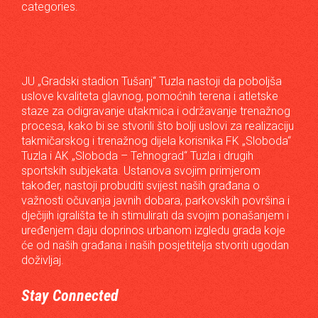
categories.
JU „Gradski stadion Tušanj“ Tuzla nastoji da poboljša
uslove kvaliteta glavnog, pomoćnih terena i atletske
staze za odigravanje utakmica i održavanje trenažnog
procesa, kako bi se stvorili što bolji uslovi za realizaciju
takmičarskog i trenažnog dijela korisnika FK „Sloboda“
Tuzla i AK „Sloboda – Tehnograd“ Tuzla i drugih
sportskih subjekata. Ustanova svojim primjerom
također, nastoji probuditi svijest naših građana o
važnosti očuvanja javnih dobara, parkovskih površina i
dječijih igrališta te ih stimulirati da svojim ponašanjem i
uređenjem daju doprinos urbanom izgledu grada koje
će od naših građana i naših posjetitelja stvoriti ugodan
doživljaj.
Stay Connected