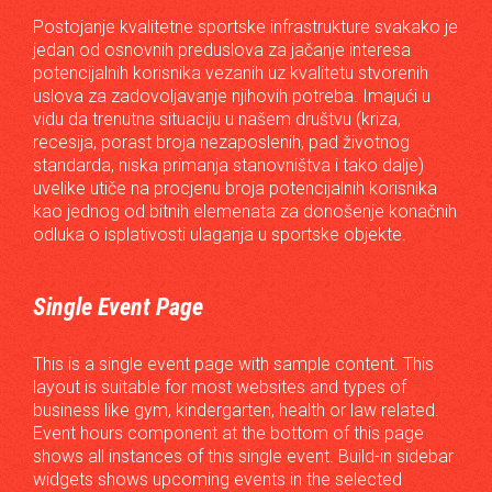
Postojanje kvalitetne sportske infrastrukture svakako je
jedan od osnovnih preduslova za jačanje interesa
potencijalnih korisnika vezanih uz kvalitetu stvorenih
uslova za zadovoljavanje njihovih potreba. Imajući u
vidu da trenutna situaciju u našem društvu (kriza,
recesija, porast broja nezaposlenih, pad životnog
standarda, niska primanja stanovništva i tako dalje)
uvelike utiče na procjenu broja potencijalnih korisnika
kao jednog od bitnih elemenata za donošenje konačnih
odluka o isplativosti ulaganja u sportske objekte.
Single Event Page
This is a single event page with sample content. This
layout is suitable for most websites and types of
business like gym, kindergarten, health or law related.
Event hours component at the bottom of this page
shows all instances of this single event. Build-in sidebar
widgets shows upcoming events in the selected