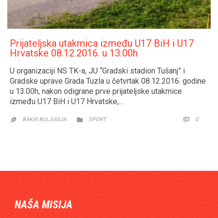
Prijateljska utakmica između U17 BiH i U17
Hrvatske 08.12.2016. u 13.00h
U organizaciji NS TK-a, JU “Gradski stadion Tušanj” i
Gradske uprave Grada Tuzla u četvrtak 08.12.2016. godine
u 13.00h, nakon odigrane prve prijateljske utakmice
između U17 BiH i U17 Hrvatske,…
CATEGORY
COMM
0


BAKIR BULJUGIJA
SPORT

NAŠA MISIJA