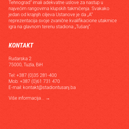
Tehnograd“ imali adekvatne uslove za nastup u
najvećim rangovima klupskih takmičenja. Svakako
jedan od krajnjih ciljeva Ustanove je da „A“
reprezentacija svoje zvanične kvalifikacione utakmice
igra na glavnom terenu stadiona „Tušanj“.
KONTAKT
Rudarska 2
75000, Tuzla, BiH
Tel: +387 (0)35 281-400
Mob: +387 (0)61 731 470
E-mail:
kontakt@stadiontusanj.ba
Više informacija...
→