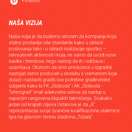

Pinterest
NAŠA VIZIJA
Naša vizija je da budemo sinonim za kompaniju koja
stalno postavlja više standarde kako u oblasti
poslovanja tako i u oblasti realizacije sportko –
rekreativnih aktivnosti i koja, ne samo da uvodi nove
navike i trendove, nego nastoji da ih i održava i
usavršava. Obzirom da smo preduzeće u izgradnji
nastojat ćemo poslovati u dosluhu s vremenom koje
dolazi i nastaviti graditi sve potrebne građevinske
subjekte kako bi FK „Sloboda“ i AK „Sloboda -
Tehnograd“ imali adekvatne uslove za nastup u
najvećim rangovima klupskih takmičenja. Svakako
jedan od krajnjih ciljeva Ustanove je da „A“
reprezentacija svoje zvanične kvalifikacione utakmice
igra na glavnom terenu stadiona „Tušanj“.