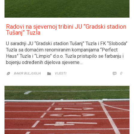
Radovi na sjevernoj tribini JU “Gradski stadion
Tušanj” Tuzla
U saradnji JU “Gradski stadion Tušanj” Tuzla i FK “Sloboda”
Tuzla sa domaćim renomiranim kompanijama “Perfect
Haus” Tuzla i “Limpio” d.o.o. Tuzla pristupilo se farbanju i
bojenju određenih dijelova sjeverne…
CATEGORY
COMM
0


BAKIR BULJUGIJA
VIJESTI
