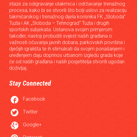
staze za odigravanje utakmica i održavanje trenažnog
procesa, kako bi se stvorili što bolji uslovi za realizaciju
takmičarskog i trenažnog dijela korisnika FK „Sloboda“
Tuzla i AK „Sloboda – Tehnograd“ Tuzla i drugih
sportskih subjekata. Ustanova svojim primjerom
također, nastoji probuditi svijest naših građana o
važnosti očuvanja javnih dobara, parkovskih površina i
dječijih igrališta te ih stimulirati da svojim ponašanjem i
uređenjem daju doprinos urbanom izgledu grada koje
će od naših građana i naših posjetitelja stvoriti ugodan
doživljaj.
Stay Connected

Facebook

Twitter

Google+