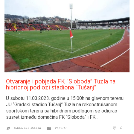
Otvaranje i pobjeda FK “Sloboda” Tuzla na
hibridnoj podlozi stadiona “Tušanj”
U subotu 11.03.2023. godine u 15:00h na glavnom terenu
JU “Gradski stadion Tušanj” Tuzla na rekonstruisanom
sportskom terenu sa hibridnom podlogom se odigrao
susret između domaćina FK “Sloboda” i FK…
CATEGORY
COMM
0


BAKIR BULJUGIJA
VIJESTI
