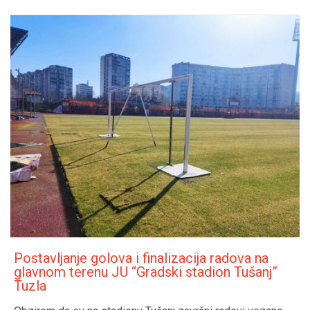
Postavljanje golova i finalizacija radova na
glavnom terenu JU “Gradski stadion Tušanj”
Tuzla