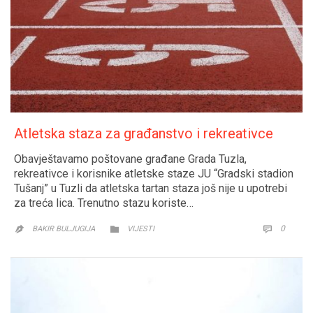
Atletska staza za građanstvo i rekreativce
Obavještavamo poštovane građane Grada Tuzla,
rekreativce i korisnike atletske staze JU “Gradski stadion
Tušanj” u Tuzli da atletska tartan staza još nije u upotrebi
za treća lica. Trenutno stazu koriste…
CATEGORY
COMM
0


BAKIR BULJUGIJA
VIJESTI
