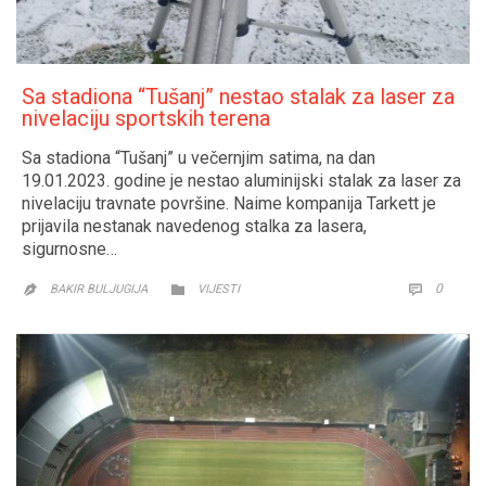
Sa stadiona “Tušanj” nestao stalak za laser za
nivelaciju sportskih terena
Sa stadiona “Tušanj” u večernjim satima, na dan
19.01.2023. godine je nestao aluminijski stalak za laser za
nivelaciju travnate površine. Naime kompanija Tarkett je
prijavila nestanak navedenog stalka za lasera,
sigurnosne…
CATEGORY
COMM
0


BAKIR BULJUGIJA
VIJESTI
