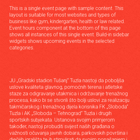
This is a single event page with sample content. This
layout is suitable for most websites and types of
business like gym, kindergarten, health or law related.
Event hours component at the bottom of this page
shows all instances of this single event. Build-in sidebar
widgets shows upcoming events in the selected
categories.
JU „Gradski stadion Tušanj“ Tuzla nastoji da poboljša
uslove kvaliteta glavnog, pomoćnih terena i atletske
staze za odigravanje utakmica i održavanje trenažnog
procesa, kako bi se stvorili što bolji uslovi za realizaciju
takmičarskog i trenažnog dijela korisnika FK „Sloboda“
Tuzla i AK „Sloboda – Tehnograd“ Tuzla i drugih
sportskih subjekata. Ustanova svojim primjerom
također, nastoji probuditi svijest naših građana o
važnosti očuvanja javnih dobara, parkovskih površina i
dječijih igrališta te ih stimulirati da svojim ponašanjem i