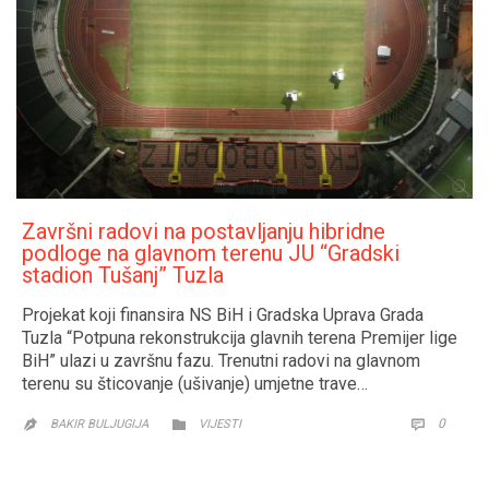
Završni radovi na postavljanju hibridne
podloge na glavnom terenu JU “Gradski
stadion Tušanj” Tuzla
Projekat koji finansira NS BiH i Gradska Uprava Grada
Tuzla “Potpuna rekonstrukcija glavnih terena Premijer lige
BiH” ulazi u završnu fazu. Trenutni radovi na glavnom
terenu su šticovanje (ušivanje) umjetne trave…
CATEGORY
COMM
0


BAKIR BULJUGIJA
VIJESTI
