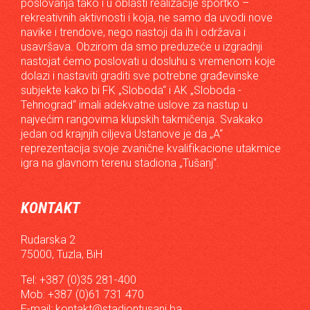
poslovanja tako i u oblasti realizacije sportko –
rekreativnih aktivnosti i koja, ne samo da uvodi nove
navike i trendove, nego nastoji da ih i održava i
usavršava. Obzirom da smo preduzeće u izgradnji
nastojat ćemo poslovati u dosluhu s vremenom koje
dolazi i nastaviti graditi sve potrebne građevinske
subjekte kako bi FK „Sloboda“ i AK „Sloboda -
Tehnograd“ imali adekvatne uslove za nastup u
najvećim rangovima klupskih takmičenja. Svakako
jedan od krajnjih ciljeva Ustanove je da „A“
reprezentacija svoje zvanične kvalifikacione utakmice
igra na glavnom terenu stadiona „Tušanj“.
KONTAKT
Rudarska 2
75000, Tuzla, BiH
Tel: +387 (0)35 281-400
Mob: +387 (0)61 731 470
E-mail:
kontakt@stadiontusanj.ba