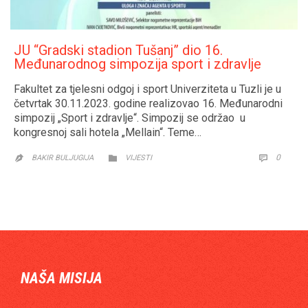
JU “Gradski stadion Tušanj” dio 16.
Međunarodnog simpozija sport i zdravlje
Fakultet za tjelesni odgoj i sport Univerziteta u Tuzli je u
četvrtak 30.11.2023. godine realizovao 16. Međunarodni
simpozij „Sport i zdravlje“. Simpozij se održao u
kongresnoj sali hotela „Mellain“. Teme…
CATEGORY
COMM
0


BAKIR BULJUGIJA
VIJESTI

NAŠA MISIJA