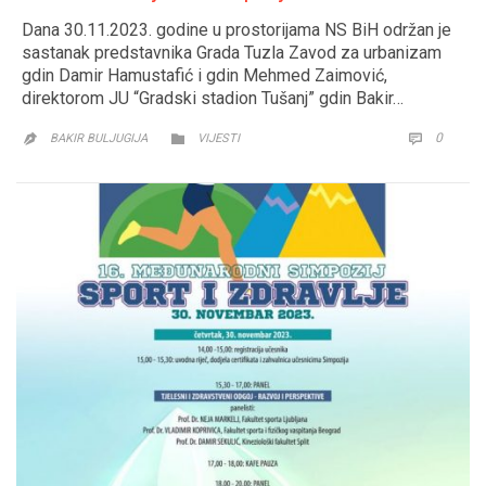
Dana 30.11.2023. godine u prostorijama NS BiH održan je
sastanak predstavnika Grada Tuzla Zavod za urbanizam
gdin Damir Hamustafić i gdin Mehmed Zaimović,
direktorom JU “Gradski stadion Tušanj” gdin Bakir…
CATEGORY
COMM
0


BAKIR BULJUGIJA
VIJESTI
