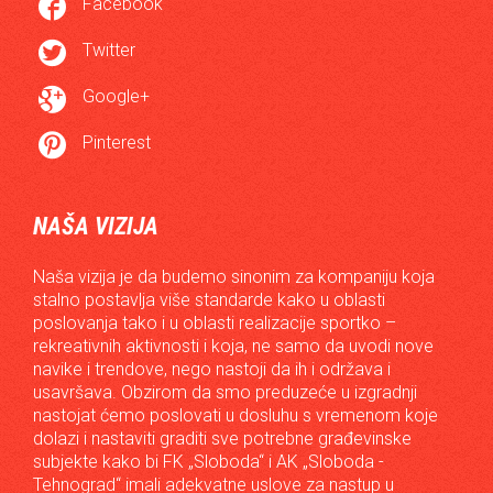

Facebook

Twitter

Google+

Pinterest
NAŠA VIZIJA
Naša vizija je da budemo sinonim za kompaniju koja
stalno postavlja više standarde kako u oblasti
poslovanja tako i u oblasti realizacije sportko –
rekreativnih aktivnosti i koja, ne samo da uvodi nove
navike i trendove, nego nastoji da ih i održava i
usavršava. Obzirom da smo preduzeće u izgradnji
nastojat ćemo poslovati u dosluhu s vremenom koje
dolazi i nastaviti graditi sve potrebne građevinske
subjekte kako bi FK „Sloboda“ i AK „Sloboda -
Tehnograd“ imali adekvatne uslove za nastup u