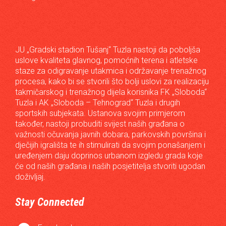
JU „Gradski stadion Tušanj“ Tuzla nastoji da poboljša
uslove kvaliteta glavnog, pomoćnih terena i atletske
staze za odigravanje utakmica i održavanje trenažnog
procesa, kako bi se stvorili što bolji uslovi za realizaciju
takmičarskog i trenažnog dijela korisnika FK „Sloboda“
Tuzla i AK „Sloboda – Tehnograd“ Tuzla i drugih
sportskih subjekata. Ustanova svojim primjerom
također, nastoji probuditi svijest naših građana o
važnosti očuvanja javnih dobara, parkovskih površina i
dječijih igrališta te ih stimulirati da svojim ponašanjem i
uređenjem daju doprinos urbanom izgledu grada koje
će od naših građana i naših posjetitelja stvoriti ugodan
doživljaj.
Stay Connected