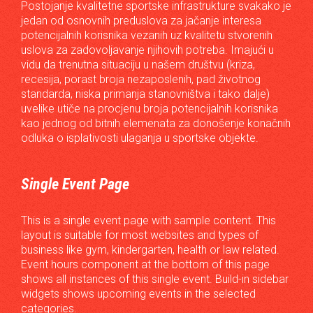
Postojanje kvalitetne sportske infrastrukture svakako je
jedan od osnovnih preduslova za jačanje interesa
potencijalnih korisnika vezanih uz kvalitetu stvorenih
uslova za zadovoljavanje njihovih potreba. Imajući u
vidu da trenutna situaciju u našem društvu (kriza,
recesija, porast broja nezaposlenih, pad životnog
standarda, niska primanja stanovništva i tako dalje)
uvelike utiče na procjenu broja potencijalnih korisnika
kao jednog od bitnih elemenata za donošenje konačnih
odluka o isplativosti ulaganja u sportske objekte.
Single Event Page
This is a single event page with sample content. This
layout is suitable for most websites and types of
business like gym, kindergarten, health or law related.
Event hours component at the bottom of this page
shows all instances of this single event. Build-in sidebar
widgets shows upcoming events in the selected
categories.