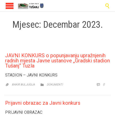

Mjesec:
Decembar 2023.
JAVNI KONKURS o popunjavanju upražnjenih
radnih mjesta Javne ustanove „Gradski stadion
Tušanj“ Tuzla
STADION – JAVNI KONKURS
CATEGORY
COMM
0


BAKIR BULJUGIJA
DOKUMENTI

Prijavni obrazac za Javni konkurs
PRIJAVNI OBRAZAC