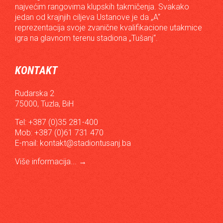
najvećim rangovima klupskih takmičenja. Svakako
jedan od krajnjih ciljeva Ustanove je da „A“
reprezentacija svoje zvanične kvalifikacione utakmice
igra na glavnom terenu stadiona „Tušanj“.
KONTAKT
Rudarska 2
75000, Tuzla, BiH
Tel: +387 (0)35 281-400
Mob: +387 (0)61 731 470
E-mail:
kontakt@stadiontusanj.ba
Više informacija...
→