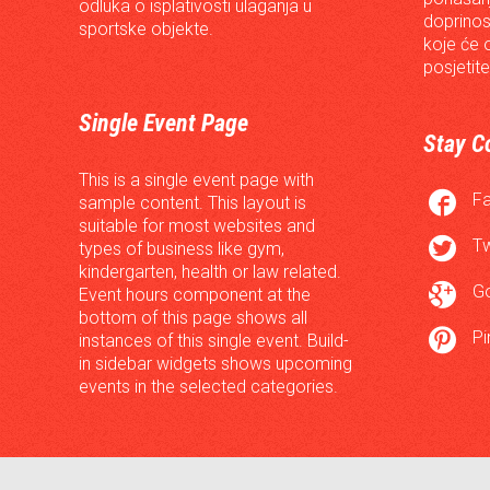
odluka o isplativosti ulaganja u
doprinos
sportske objekte.
koje će 
posjetite
Single Event Page
Stay C
This is a single event page with

F
sample content. This layout is
suitable for most websites and

Tw
types of business like gym,
kindergarten, health or law related.

G
Event hours component at the
bottom of this page shows all

Pi
instances of this single event. Build-
in sidebar widgets shows upcoming
events in the selected categories.