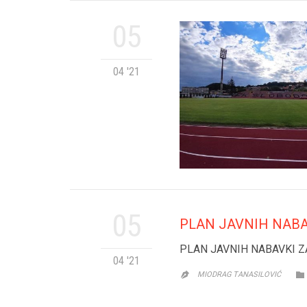
05
04 '21
05
PLAN JAVNIH NABAV
PLAN JAVNIH NABAVKI Z
04 '21

MIODRAG TANASILOVIĆ
