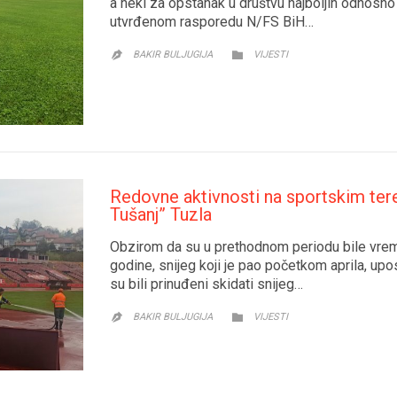
a neki za opstanak u društvu najboljih odnosno
utvrđenom rasporedu N/FS BiH…
CATEGORY

BAKIR BULJUGIJA
VIJESTI

Redovne aktivnosti na sportskim ter
Tušanj” Tuzla
Obzirom da su u prethodnom periodu bile vre
godine, snijeg koji je pao početkom aprila, upo
su bili prinuđeni skidati snijeg…
CATEGORY

BAKIR BULJUGIJA
VIJESTI
