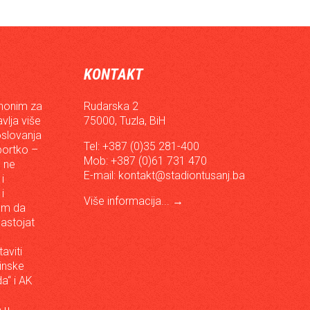
KONTAKT
inonim za
Rudarska 2
vlja više
75000, Tuzla, BiH
oslovanja
Tel: +387 (0)35 281-400
sportko –
Mob: +387 (0)61 731 470
, ne
E-mail:
kontakt@stadiontusanj.ba
i
i
Više informacija...
→
om da
astojat
aviti
inske
a“ i AK
 u