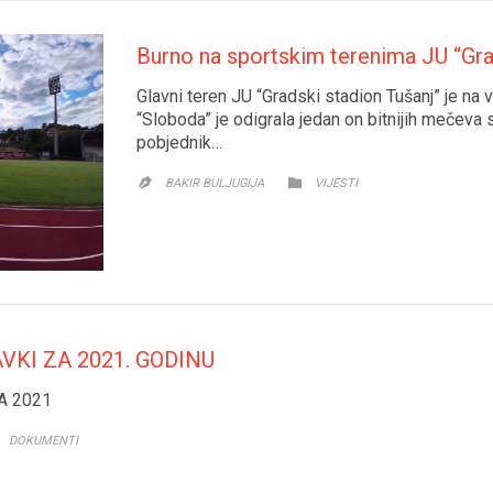
Burno na sportskim terenima JU “Gra
Glavni teren JU “Gradski stadion Tušanj” je na 
“Sloboda” je odigrala jedan on bitnijih mečeva 
pobjednik…
CATEGORY

BAKIR BULJUGIJA
VIJESTI

KI ZA 2021. GODINU
A 2021
CATEGORY
DOKUMENTI