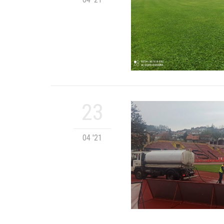
23
04 '21