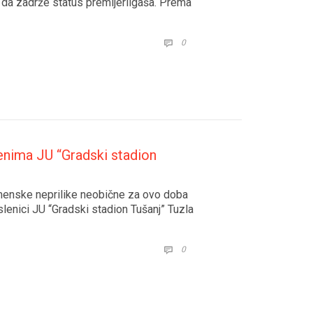
 da zadrže status premijerligaša. Prema
COMMENTS
0

enima JU “Gradski stadion
menske neprilike neobične za ovo doba
slenici JU “Gradski stadion Tušanj” Tuzla
COMMENTS
0
