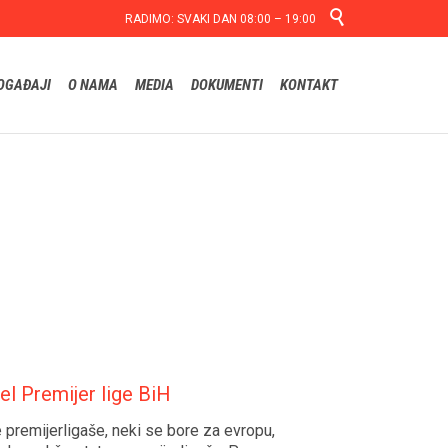

RADIMO: SVAKI DAN 08:00 – 19:00
Skip
OGAĐAJI
O NAMA
MEDIA
DOKUMENTI
KONTAKT
to
content
el Premijer lige BiH
premijerligaše, neki se bore za evropu,