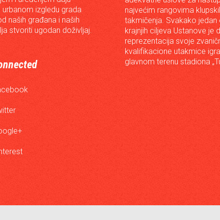
 urbanom izgledu grada
najvećim rangovima klupski
od naših građana i naših
takmičenja. Svakako jedan
lja stvoriti ugodan doživljaj.
krajnjih ciljeva Ustanove je 
reprezentacija svoje zvanič
kvalifikacione utakmice igr
glavnom terenu stadiona „Tu
onnected
acebook
itter
oogle+
nterest