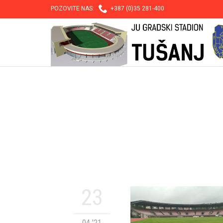

POZOVITE NAS:
+387 (0)35 281-400
23
04 '21