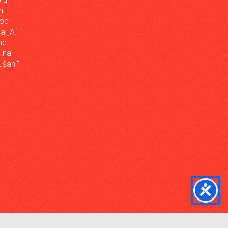
h
 od
da „A“
ne
a na
šanj“.