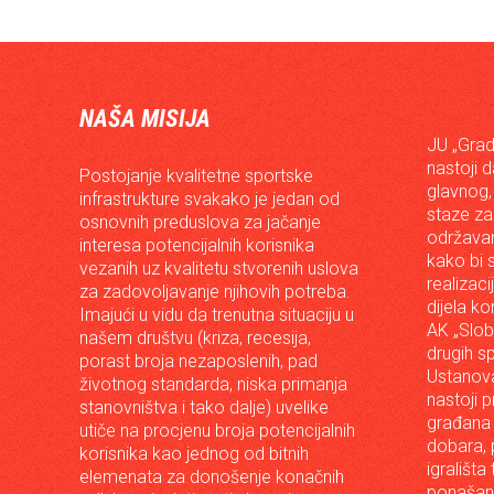
NAŠA MISIJA
JU „Grad
nastoji 
Postojanje kvalitetne sportske
glavnog,
infrastrukture svakako je jedan od
staze za
osnovnih preduslova za jačanje
održavan
interesa potencijalnih korisnika
kako bi s
vezanih uz kvalitetu stvorenih uslova
realizac
za zadovoljavanje njihovih potreba.
dijela ko
Imajući u vidu da trenutna situaciju u
AK „Slob
našem društvu (kriza, recesija,
drugih s
porast broja nezaposlenih, pad
Ustanova
životnog standarda, niska primanja
nastoji p
stanovništva i tako dalje) uvelike
građana 
utiče na procjenu broja potencijalnih
dobara, p
korisnika kao jednog od bitnih
igrališta
elemenata za donošenje konačnih
ponašanj