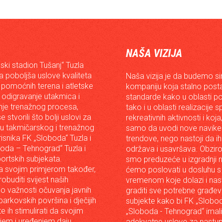
NAŠA VIZIJA
ski stadion Tušanj“ Tuzla
da poboljša uslove kvaliteta
Naša vizija je da budemo s
 pomoćnih terena i atletske
kompaniju koja stalno posta
 odigravanje utakmica i
standarde kako u oblasti p
je trenažnog procesa,
tako i u oblasti realizacije 
e stvorili što bolji uslovi za
rekreativnih aktivnosti i koja
iju takmičarskog i trenažnog
samo da uvodi nove navike 
risnika FK „Sloboda“ Tuzla i
trendove, nego nastoji da ih 
oda – Tehnograd“ Tuzla i
održava i usavršava. Obzir
portskih subjekata.
smo preduzeće u izgradnji n
 svojim primjerom također,
ćemo poslovati u dosluhu s
robuditi svijest naših
vremenom koje dolazi i nast
o važnosti očuvanja javnih
graditi sve potrebne građev
arkovskih površina i dječijih
subjekte kako bi FK „Slobod
 te ih stimulirati da svojim
„Sloboda - Tehnograd“ imali
em i uređenjem daju
adekvatne uslove za nastup