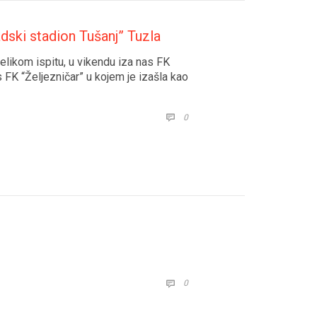
dski stadion Tušanj” Tuzla
velikom ispitu, u vikendu iza nas FK
s FK “Željezničar” u kojem je izašla kao
COMMENTS
0

COMMENTS
0
