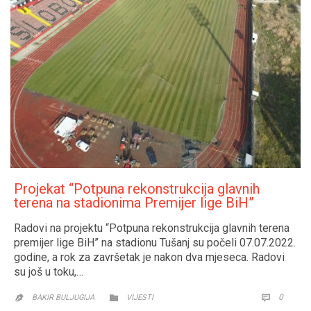
Projekat “Potpuna rekonstrukcija glavnih
terena na stadionima Premijer lige BiH”
Radovi na projektu “Potpuna rekonstrukcija glavnih terena
premijer lige BiH” na stadionu Tušanj su počeli 07.07.2022.
godine, a rok za završetak je nakon dva mjeseca. Radovi
su još u toku,…
CATEGORY
COMM
0


BAKIR BULJUGIJA
VIJESTI
