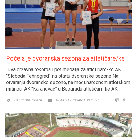
Počela je dvoranska sezona za atletičare/ke
Dva državna rekorda i pet medalja za atletičare-ke AK
“Sloboda Tehnograd” na startu dvoranske sezone Na
otvaranju dvoranske sezone, na međunarodnom atletskom
mitingu AK “Karanovac” u Beogradu atletičari- ke AK…
CATEGORY
COMM
,
0


BAKIR BULJUGIJA
NEKATEGORISANO
VIJESTI
