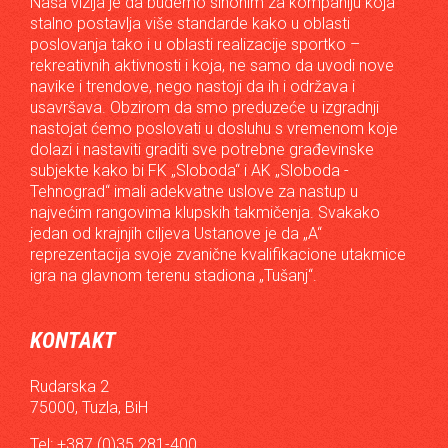
Naša vizija je da budemo sinonim za kompaniju koja
stalno postavlja više standarde kako u oblasti
poslovanja tako i u oblasti realizacije sportko –
rekreativnih aktivnosti i koja, ne samo da uvodi nove
navike i trendove, nego nastoji da ih i održava i
usavršava. Obzirom da smo preduzeće u izgradnji
nastojat ćemo poslovati u dosluhu s vremenom koje
dolazi i nastaviti graditi sve potrebne građevinske
subjekte kako bi FK „Sloboda“ i AK „Sloboda -
Tehnograd“ imali adekvatne uslove za nastup u
najvećim rangovima klupskih takmičenja. Svakako
jedan od krajnjih ciljeva Ustanove je da „A“
reprezentacija svoje zvanične kvalifikacione utakmice
igra na glavnom terenu stadiona „Tušanj“.
KONTAKT
Rudarska 2
75000, Tuzla, BiH
Tel: +387 (0)35 281-400