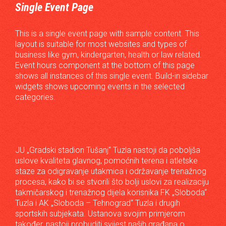
Single Event Page
This is a single event page with sample content. This
layout is suitable for most websites and types of
business like gym, kindergarten, health or law related.
Event hours component at the bottom of this page
shows all instances of this single event. Build-in sidebar
widgets shows upcoming events in the selected
categories.
JU „Gradski stadion Tušanj“ Tuzla nastoji da poboljša
uslove kvaliteta glavnog, pomoćnih terena i atletske
staze za odigravanje utakmica i održavanje trenažnog
procesa, kako bi se stvorili što bolji uslovi za realizaciju
takmičarskog i trenažnog dijela korisnika FK „Sloboda“
Tuzla i AK „Sloboda – Tehnograd“ Tuzla i drugih
sportskih subjekata. Ustanova svojim primjerom
također, nastoji probuditi svijest naših građana o