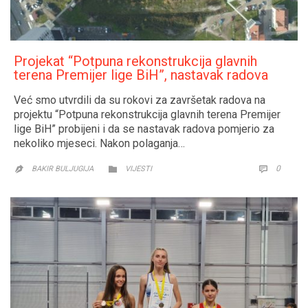
Projekat “Potpuna rekonstrukcija glavnih
terena Premijer lige BiH”, nastavak radova
Već smo utvrdili da su rokovi za završetak radova na
projektu “Potpuna rekonstrukcija glavnih terena Premijer
lige BiH” probijeni i da se nastavak radova pomjerio za
nekoliko mjeseci. Nakon polaganja…
CATEGORY
COMM
0


BAKIR BULJUGIJA
VIJESTI
