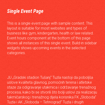
Single Event Page
This is a single event page with sample content. This
layout is suitable for most websites and types of
business like gym, kindergarten, health or law related.
Event hours component at the bottom of this page
shows all instances of this single event. Build-in sidebar
widgets shows upcoming events in the selected
categories.
JU „Gradski stadion Tušanj“ Tuzla nastoji da poboljša
uslove kvaliteta glavnog, pomoćnih terena i atletske
staze za odigravanje utakmica i održavanje trenažnog
procesa, kako bi se stvorili što bolji uslovi za realizaciju
takmičarskog i trenažnog dijela korisnika FK „Sloboda“
Tuzla i AK „Sloboda – Tehnograd“ Tuzla i drugih