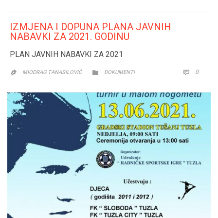
IZMJENA I DOPUNA PLANA JAVNIH
NABAVKI ZA 2021. GODINU
PLAN JAVNIH NABAVKI ZA 2021
CATEGORY
COMM
0


MIODRAG TANASILOVIĆ
DOKUMENTI
