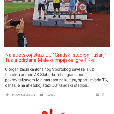
Na atletskoj stazi JU “Gradski stadion Tušanj”
Tuzla održane Male olimpijske igre TK-a
U organizaciji kantonalnog Sportskog saveza, a uz
tehničku pomoć AK Sloboda Tehnograd i pod
pokroviteljstvom Ministarstva za kulturu, sport i mlade TK,
danas je na atletskoj stazi JU “Gradski stadion…
CATEGORY
COMM
0


BAKIR BULJUGIJA
VIJESTI
