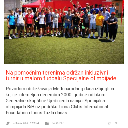
Na pomoćnim terenima održan inkluzivni
turnir u malom fudbalu Specijalne olimpijade
Povodom obilježavanja Međunarodnog dana izbjeglica
koji je utemeljen decembra 2000. godine odlukom
Generalne skupštine Ujedinjenih nacija i Specijalna
olimpijada BiH uz podršku Lions Clubs International
Foundation i Lions Tuzla danas…
CATEGORY
COMM
0


BAKIR BULJUGIJA
VIJESTI
