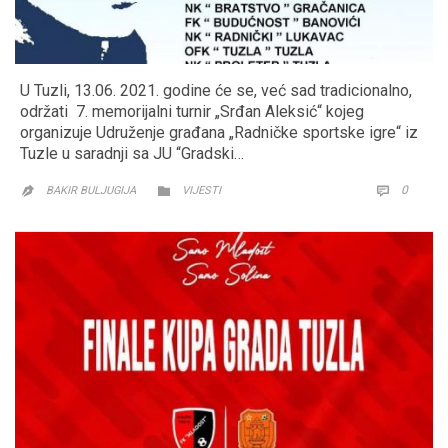
U Tuzli, 13.06. 2021. godine će se, već sad tradicionalno,
održati 7. memorijalni turnir „Srđan Aleksić“ kojeg
organizuje Udruženje građana „Radničke sportske igre“ iz
Tuzle u saradnji sa JU “Gradski…
CATEGORY
COMM
0


BAKIR BULJUGIJA
VIJESTI
