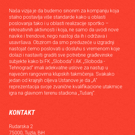
Naša vizija je da budemo sinonim za kompaniju koja
stalno postavlja više standarde kako u oblasti
poslovanja tako i u oblasti realizacije sportko –
rekreativnih aktivnosti i koja, ne samo da uvodi nove
navike i trendove, nego nastoji da ih i održava i
usavršava. Obzirom da smo preduzeće u izgradnji
nastojat ćemo poslovati u dosluhu s vremenom koje
dolazi i nastaviti graditi sve potrebne građevinske
subjekte kako bi FK „Sloboda“ i AK „Sloboda -
Tehnograd“ imali adekvatne uslove za nastup u
najvećim rangovima klupskih takmičenja. Svakako
jedan od krajnjih ciljeva Ustanove je da „A“
reprezentacija svoje zvanične kvalifikacione utakmice
igra na glavnom terenu stadiona „Tušanj“.
KONTAKT
Rudarska 2
75000, Tuzla, BiH