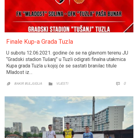
Finale Kup-a Grada Tuzla
U subotu 12.06.2021. godine će se na glavnom terenu JU
“Gradski stadion Tušanj” u Tuzli odigrati finalna utakmica
Kupa grada Tuzla u kojoj će se sastati branilac titule
Mladost iz…
CATEGORY
COMM
0


BAKIR BULJUGIJA
VIJESTI
