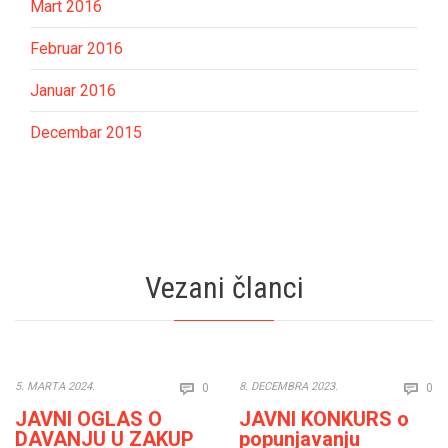
Mart 2016
Februar 2016
Januar 2016
Decembar 2015
Vezani članci
Comments
Co
5. MARTA 2024.
8. DECEMBRA 2023.
0
0


JAVNI OGLAS O
JAVNI KONKURS o
DAVANJU U ZAKUP
popunjavanju