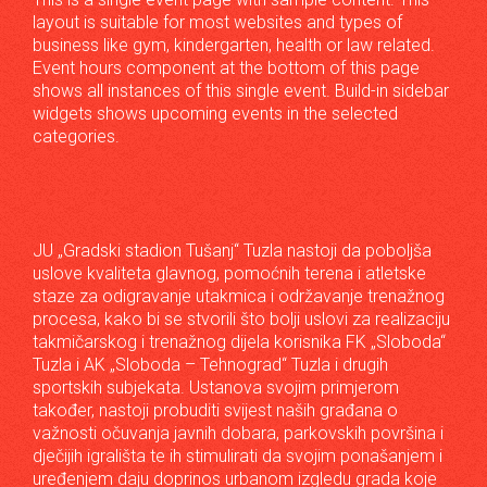
layout is suitable for most websites and types of
business like gym, kindergarten, health or law related.
Event hours component at the bottom of this page
shows all instances of this single event. Build-in sidebar
widgets shows upcoming events in the selected
categories.
JU „Gradski stadion Tušanj“ Tuzla nastoji da poboljša
uslove kvaliteta glavnog, pomoćnih terena i atletske
staze za odigravanje utakmica i održavanje trenažnog
procesa, kako bi se stvorili što bolji uslovi za realizaciju
takmičarskog i trenažnog dijela korisnika FK „Sloboda“
Tuzla i AK „Sloboda – Tehnograd“ Tuzla i drugih
sportskih subjekata. Ustanova svojim primjerom
također, nastoji probuditi svijest naših građana o
važnosti očuvanja javnih dobara, parkovskih površina i
dječijih igrališta te ih stimulirati da svojim ponašanjem i
uređenjem daju doprinos urbanom izgledu grada koje