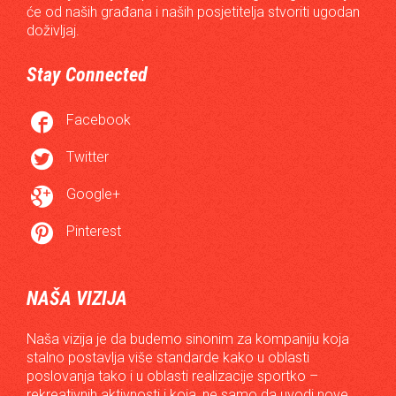
će od naših građana i naših posjetitelja stvoriti ugodan
doživljaj.
Stay Connected

Facebook

Twitter

Google+

Pinterest
NAŠA VIZIJA
Naša vizija je da budemo sinonim za kompaniju koja
stalno postavlja više standarde kako u oblasti
poslovanja tako i u oblasti realizacije sportko –
rekreativnih aktivnosti i koja, ne samo da uvodi nove