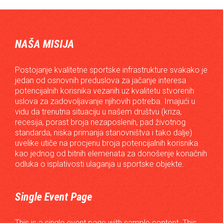
NAŠA MISIJA
Postojanje kvalitetne sportske infrastrukture svakako je
jedan od osnovnih preduslova za jačanje interesa
potencijalnih korisnika vezanih uz kvalitetu stvorenih
uslova za zadovoljavanje njihovih potreba. Imajući u
vidu da trenutna situaciju u našem društvu (kriza,
recesija, porast broja nezaposlenih, pad životnog
standarda, niska primanja stanovništva i tako dalje)
uvelike utiče na procjenu broja potencijalnih korisnika
kao jednog od bitnih elemenata za donošenje konačnih
odluka o isplativosti ulaganja u sportske objekte.
Single Event Page
This is a single event page with sample content. This