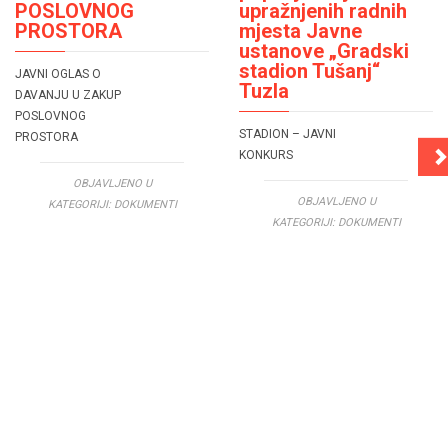
POSLOVNOG
upražnjenih radnih
PROSTORA
mjesta Javne
ustanove „Gradski
stadion Tušanj“
JAVNI OGLAS O
Tuzla
DAVANJU U ZAKUP
POSLOVNOG
STADION – JAVNI
PROSTORA
KONKURS
OBJAVLJENO U
OBJAVLJENO U
KATEGORIJI:
DOKUMENTI
KATEGORIJI:
DOKUMENTI