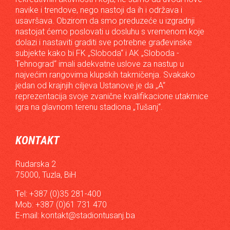
navike i trendove, nego nastoji da ih i održava i
usavršava. Obzirom da smo preduzeće u izgradnji
nastojat ćemo poslovati u dosluhu s vremenom koje
dolazi i nastaviti graditi sve potrebne građevinske
subjekte kako bi FK „Sloboda“ i AK „Sloboda -
Tehnograd“ imali adekvatne uslove za nastup u
najvećim rangovima klupskih takmičenja. Svakako
jedan od krajnjih ciljeva Ustanove je da „A“
reprezentacija svoje zvanične kvalifikacione utakmice
igra na glavnom terenu stadiona „Tušanj“.
KONTAKT
Rudarska 2
75000, Tuzla, BiH
Tel: +387 (0)35 281-400
Mob: +387 (0)61 731 470
E-mail:
kontakt@stadiontusanj.ba