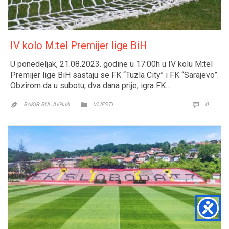
IV kolo M:tel Premijer lige BiH
U ponedeljak, 21.08.2023. godine u 17:00h u IV kolu M:tel
Premijer lige BiH sastaju se FK “Tuzla City” i FK “Sarajevo”.
Obzirom da u subotu, dva dana prije, igra FK…
CATEGORY
COMM
0


BAKIR BULJUGIJA
VIJESTI
