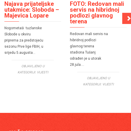
Najava prijateljske
FOTO: Redovan mali
utakmice: Sloboda –
servis na hibridnoj
Majevica Lopare
podlozi glavnog
terena
Nogometaši tuzlanske
Redovan mali servis na
Slobode u okviru
hibridnoj podlozi
priprema za predstojeću
glavnog terena
sezonu Prve lige FBIH, u
stadiona Tušanj
srijedu 5.augusta…
odrađen je u utorak
28.jula….
OBJAVLJENO U
KATEGORIJI:
VIJESTI
OBJAVLJENO U
KATEGORIJI:
VIJESTI