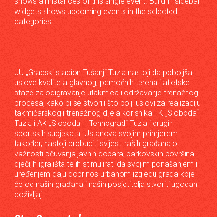
shows all instances of this single event. Build-in sidebar
widgets shows upcoming events in the selected
categories.
JU „Gradski stadion Tušanj“ Tuzla nastoji da poboljša
uslove kvaliteta glavnog, pomoćnih terena i atletske
staze za odigravanje utakmica i održavanje trenažnog
procesa, kako bi se stvorili što bolji uslovi za realizaciju
takmičarskog i trenažnog dijela korisnika FK „Sloboda“
Tuzla i AK „Sloboda – Tehnograd“ Tuzla i drugih
sportskih subjekata. Ustanova svojim primjerom
također, nastoji probuditi svijest naših građana o
važnosti očuvanja javnih dobara, parkovskih površina i
dječijih igrališta te ih stimulirati da svojim ponašanjem i
uređenjem daju doprinos urbanom izgledu grada koje
će od naših građana i naših posjetitelja stvoriti ugodan
doživljaj.