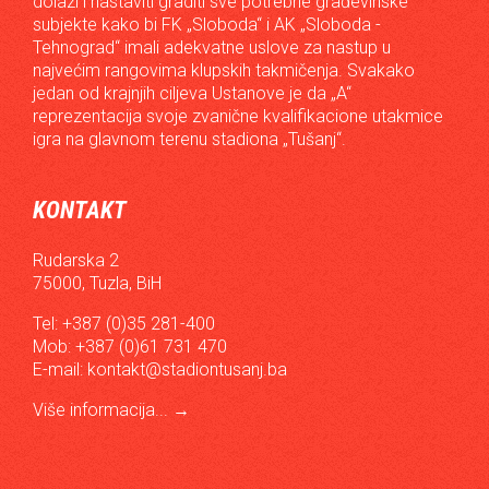
dolazi i nastaviti graditi sve potrebne građevinske
subjekte kako bi FK „Sloboda“ i AK „Sloboda -
Tehnograd“ imali adekvatne uslove za nastup u
najvećim rangovima klupskih takmičenja. Svakako
jedan od krajnjih ciljeva Ustanove je da „A“
reprezentacija svoje zvanične kvalifikacione utakmice
igra na glavnom terenu stadiona „Tušanj“.
KONTAKT
Rudarska 2
75000, Tuzla, BiH
Tel: +387 (0)35 281-400
Mob: +387 (0)61 731 470
E-mail:
kontakt@stadiontusanj.ba
Više informacija...
→