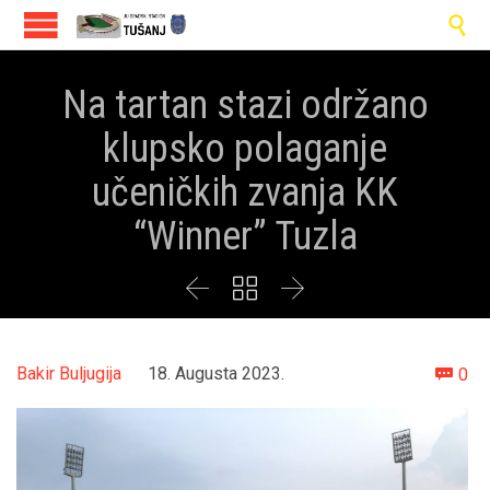

Na tartan stazi održano
klupsko polaganje
učeničkih zvanja KK
“Winner” Tuzla



Co
Bakir Buljugija
18. Augusta 2023.
0
