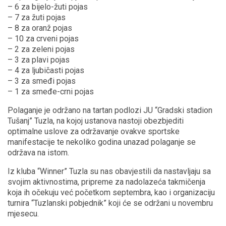
– 6 za bijelo-žuti pojas
– 7 za žuti pojas
– 8 za oranž pojas
– 10 za crveni pojas
– 2 za zeleni pojas
– 3 za plavi pojas
– 4 za ljubičasti pojas
– 3 za smeđi pojas
– 1 za smeđe-crni pojas
Polaganje je održano na tartan podlozi JU “Gradski stadion
Tušanj” Tuzla, na kojoj ustanova nastoji obezbjediti
optimalne uslove za održavanje ovakve sportske
manifestacije te nekoliko godina unazad polaganje se
održava na istom.
Iz kluba “Winner” Tuzla su nas obavjestili da nastavljaju sa
svojim aktivnostima, pripreme za nadolazeća takmičenja
koja ih očekuju već početkom septembra, kao i organizaciju
turnira “Tuzlanski pobjednik” koji će se održani u novembru
mjesecu.