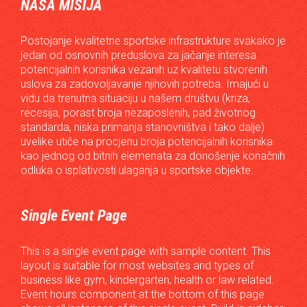
NAŠA MISIJA
Postojanje kvalitetne sportske infrastrukture svakako je
jedan od osnovnih preduslova za jačanje interesa
potencijalnih korisnika vezanih uz kvalitetu stvorenih
uslova za zadovoljavanje njihovih potreba. Imajući u
vidu da trenutna situaciju u našem društvu (kriza,
recesija, porast broja nezaposlenih, pad životnog
standarda, niska primanja stanovništva i tako dalje)
uvelike utiče na procjenu broja potencijalnih korisnika
kao jednog od bitnih elemenata za donošenje konačnih
odluka o isplativosti ulaganja u sportske objekte.
Single Event Page
This is a single event page with sample content. This
layout is suitable for most websites and types of
business like gym, kindergarten, health or law related.
Event hours component at the bottom of this page