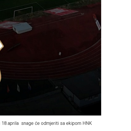
u 18.aprila snage će odmjeriti sa ekipom HNK