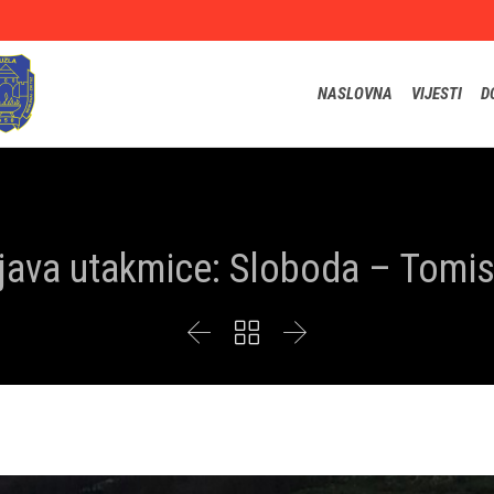
NASLOVNA
VIJESTI
D
java utakmice: Sloboda – Tomis


