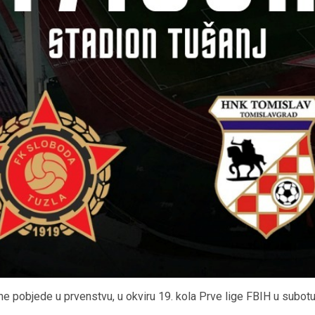
e pobjede u prvenstvu, u okviru 19. kola Prve lige FBIH u subot