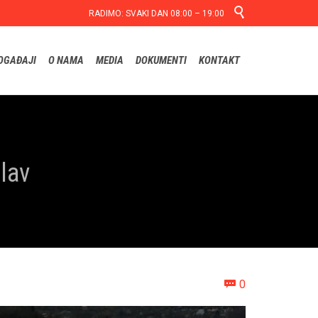

RADIMO: SVAKI DAN 08:00 – 19:00
Skip
OGAĐAJI
O NAMA
MEDIA
DOKUMENTI
KONTAKT
to
content
lav
Comments
0
