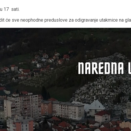
u 17 sati.
dit će sve neophodne preduslove za odigravanje utakmice na gla