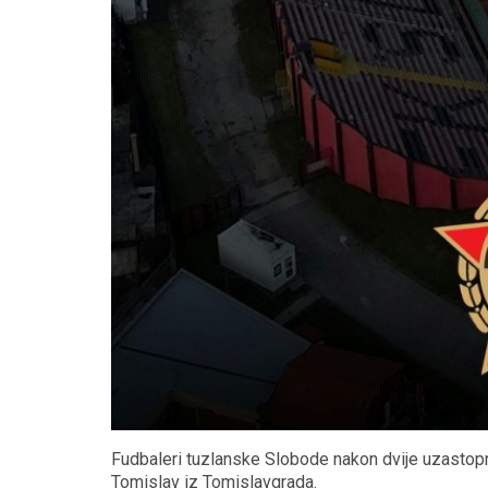
Fudbaleri tuzlanske Slobode nakon dvije uzastopn
Tomislav iz Tomislavgrada.