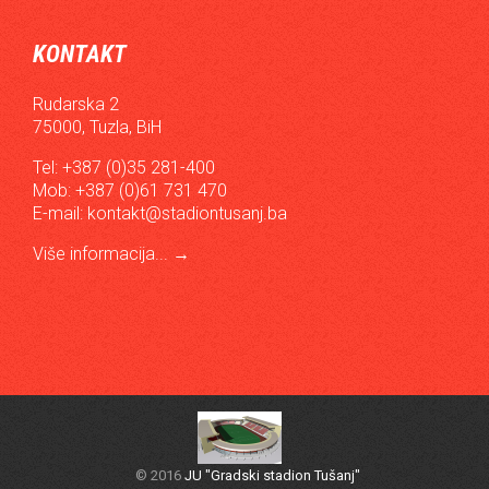
KONTAKT
Rudarska 2
75000, Tuzla, BiH
Tel: +387 (0)35 281-400
Mob: +387 (0)61 731 470
E-mail:
kontakt@stadiontusanj.ba
Više informacija...
→
© 2016
JU "Gradski stadion Tušanj"