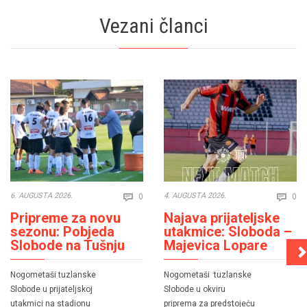
Vezani članci
Comments
Co
6. AUGUSTA 2026.
4. AUGUSTA 2026.
0
0


Pripreme za novu
Najava prijateljske
sezonu: Pobjeda
utakmice: Sloboda –
Slobode na Tušnju
Majevica Lopare
Nogometaši tuzlanske
Nogometaši tuzlanske
Slobode u prijateljskoj
Slobode u okviru
utakmici na stadionu
priprema za predstojeću