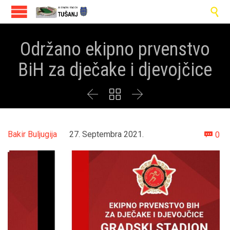

Održano ekipno prvenstvo
BiH za dječake i djevojčice



Co
Bakir Buljugija
27. Septembra 2021.
0
