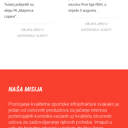
Tušanj pobijedili su
sezonu Prve lige FBIH, u
ekipu FK „Majevica
srijedu 5.augusta…
Lopare“…
OBJAVLJENO U
OBJAVLJENO U
KATEGORIJI:
VIJESTI
KATEGORIJI:
VIJESTI
NAŠA MISIJA
Postojanje kvalitetne sportske infrastrukture svakako je
jedan od osnovnih preduslova za jačanje interesa
potencijalnih korisnika vezanih uz kvalitetu stvorenih
uslova za zadovoljavanje njihovih potreba. Imajući u