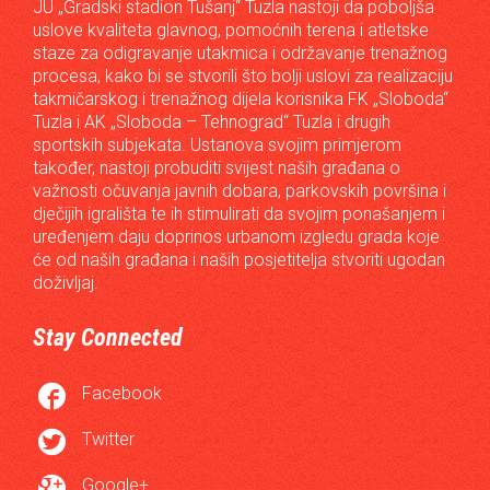
JU „Gradski stadion Tušanj“ Tuzla nastoji da poboljša
uslove kvaliteta glavnog, pomoćnih terena i atletske
staze za odigravanje utakmica i održavanje trenažnog
procesa, kako bi se stvorili što bolji uslovi za realizaciju
takmičarskog i trenažnog dijela korisnika FK „Sloboda“
Tuzla i AK „Sloboda – Tehnograd“ Tuzla i drugih
sportskih subjekata. Ustanova svojim primjerom
također, nastoji probuditi svijest naših građana o
važnosti očuvanja javnih dobara, parkovskih površina i
dječijih igrališta te ih stimulirati da svojim ponašanjem i
uređenjem daju doprinos urbanom izgledu grada koje
će od naših građana i naših posjetitelja stvoriti ugodan
doživljaj.
Stay Connected

Facebook

Twitter

Google+