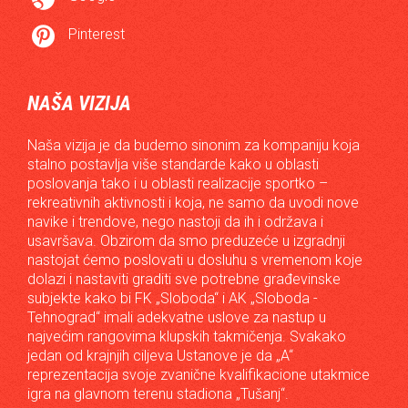

Pinterest
NAŠA VIZIJA
Naša vizija je da budemo sinonim za kompaniju koja
stalno postavlja više standarde kako u oblasti
poslovanja tako i u oblasti realizacije sportko –
rekreativnih aktivnosti i koja, ne samo da uvodi nove
navike i trendove, nego nastoji da ih i održava i
usavršava. Obzirom da smo preduzeće u izgradnji
nastojat ćemo poslovati u dosluhu s vremenom koje
dolazi i nastaviti graditi sve potrebne građevinske
subjekte kako bi FK „Sloboda“ i AK „Sloboda -
Tehnograd“ imali adekvatne uslove za nastup u
najvećim rangovima klupskih takmičenja. Svakako
jedan od krajnjih ciljeva Ustanove je da „A“
reprezentacija svoje zvanične kvalifikacione utakmice
igra na glavnom terenu stadiona „Tušanj“.