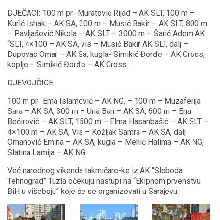
DJEČACI: 100 m pr -Muratović Rijad – AK SLT, 100 m –
Kurić Ishak – AK SA, 300 m – Musić Bakir – AK SLT, 800 m
– Pavljašević Nikola – AK SLT – 3000 m – Šarić Adem AK
“SLT, 4×100 – AK SA, vis – Musić Bakir AK SLT, dalj –
Dupovac Omar – AK Sa, kugla- Simikić Đorđe – AK Cross,
koplje – Simikić Đorđe – AK Cross
DJEVOJČICE:
100 m pr- Ema Islamović – AK NG, – 100 m – Muzaferija
Sara – AK SA, 300 m – Una Ban – AK SA, 600 m – Ena
Bećirović – AK SLT, 1500 m – Elma Hasanbašić – AK SLT –
4×100 m – AK SA, Vis – Kožljak Samra – AK SA, dalj
Omanović Emina – AK SA, kugla – Mehić Halima – AK NG,
Slatina Lamija – AK NG
Već narednog vikenda takmičare-ke iz AK “Sloboda
Tehnograd” Tuzla očekuju nastupi na “Ekipnom prvenstvu
BiH u višeboju” koje će se organizovati u Sarajevu.