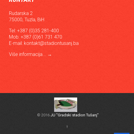
Rudarska 2
75000, Tuzla, BiH
Tel: +387 (0)35 281-400
Mob: +387 (0)61 731 470
E-mail:
kontakt@stadiontusanj.ba
Više informacija...
→
© 2016
JU "Gradski stadion Tušanj"
↑