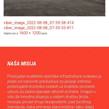
viber_image_2022-08-08_07-39-58-414
viber_image_2022-08-08_07-39-55-811
1600 × 1200
Original size is
pixels
NAŠA MISIJA
Postojanje kvalitetne sportske infrastrukture svakako je
jedan od osnovnih preduslova za jačanje interesa
potencijalnih korisnika vezanih uz kvalitetu stvorenih
uslova za zadovoljavanje njihovih potreba. Imajući u
vidu da trenutna situaciju u našem društvu (kriza,
recesija, porast broja nezaposlenih, pad životnog
standarda, niska primanja stanovništva i tako dalje)