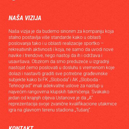
NAŠA VIZIJA
Naša vizija je da budemo sinonim za kompaniju koja
stalno postavlja više standarde kako u oblasti
poslovanja tako i u oblasti realizacije sportko –
rekreativnih aktivnosti i koja, ne samo da uvodi nove
navike i trendove, nego nastoji da ih i održava i
usavršava. Obzirom da smo preduzeće u izgradnji
nastojat ćemo poslovati u dosluhu s vremenom koje
dolazi i nastaviti graditi sve potrebne građevinske
subjekte kako bi FK „Sloboda“ i AK „Sloboda -
Tehnograd“ imali adekvatne uslove za nastup u
najvećim rangovima klupskih takmičenja. Svakako
jedan od krajnjih ciljeva Ustanove je da „A“
reprezentacija svoje zvanične kvalifikacione utakmice
igra na glavnom terenu stadiona „Tušanj“.
KONTAKT