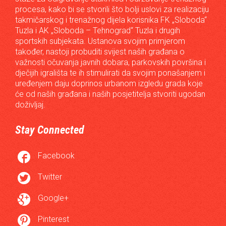
procesa, kako bi se stvorili što bolji uslovi za realizaciju
takmičarskog i trenažnog dijela korisnika FK „Sloboda“
Tuzla i AK „Sloboda – Tehnograd“ Tuzla i drugih
sportskih subjekata. Ustanova svojim primjerom
također, nastoji probuditi svijest naših građana o
važnosti očuvanja javnih dobara, parkovskih površina i
dječijih igrališta te ih stimulirati da svojim ponašanjem i
uređenjem daju doprinos urbanom izgledu grada koje
će od naših građana i naših posjetitelja stvoriti ugodan
doživljaj.
Stay Connected

Facebook

Twitter

Google+

Pinterest