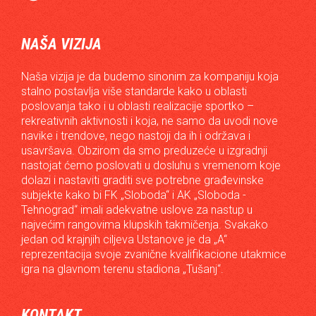
NAŠA VIZIJA
Naša vizija je da budemo sinonim za kompaniju koja
stalno postavlja više standarde kako u oblasti
poslovanja tako i u oblasti realizacije sportko –
rekreativnih aktivnosti i koja, ne samo da uvodi nove
navike i trendove, nego nastoji da ih i održava i
usavršava. Obzirom da smo preduzeće u izgradnji
nastojat ćemo poslovati u dosluhu s vremenom koje
dolazi i nastaviti graditi sve potrebne građevinske
subjekte kako bi FK „Sloboda“ i AK „Sloboda -
Tehnograd“ imali adekvatne uslove za nastup u
najvećim rangovima klupskih takmičenja. Svakako
jedan od krajnjih ciljeva Ustanove je da „A“
reprezentacija svoje zvanične kvalifikacione utakmice
igra na glavnom terenu stadiona „Tušanj“.
KONTAKT