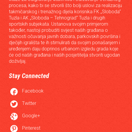
procesa, kako bi se stvorili što bolji uslovi za realizaciju
takmičarskog i trenažnog dijela korisnika FK „Sloboda“
Tuzla i AK „Sloboda – Tehnograd“ Tuzla i drugih
sportskih subjekata. Ustanova svojim primjerom
također, nastoji probuditi svijest naših građana o
važnosti očuvanja javnih dobara, parkovskih površina i
dječijih igrališta te ih stimulirati da svojim ponašanjem i
uređenjem daju doprinos urbanom izgledu grada koje
će od naših građana i naših posjetitelja stvoriti ugodan
doživljaj.
Stay Connected

Facebook

Twitter

Google+

Pinterest