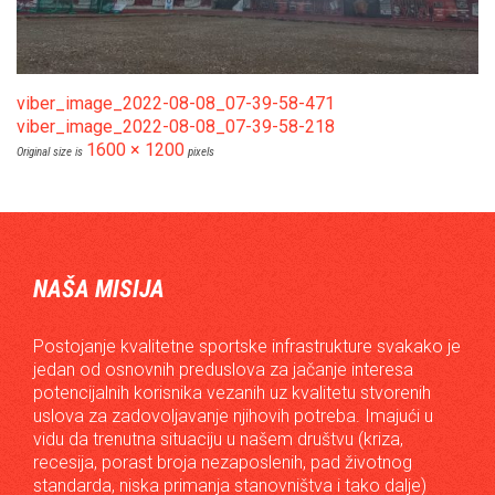
viber_image_2022-08-08_07-39-58-471
viber_image_2022-08-08_07-39-58-218
1600 × 1200
Original size is
pixels
NAŠA MISIJA
Postojanje kvalitetne sportske infrastrukture svakako je
jedan od osnovnih preduslova za jačanje interesa
potencijalnih korisnika vezanih uz kvalitetu stvorenih
uslova za zadovoljavanje njihovih potreba. Imajući u
vidu da trenutna situaciju u našem društvu (kriza,
recesija, porast broja nezaposlenih, pad životnog
standarda, niska primanja stanovništva i tako dalje)