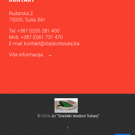
Rudarska 2
75000, Tuzla, BiH
Tel: +387 (0)35 281-400
Mob: +387 (0)61 731 470
E-mail:
kontakt@stadiontusanj.ba
Više informacija...
→
© 2016
JU "Gradski stadion Tušanj"
↑