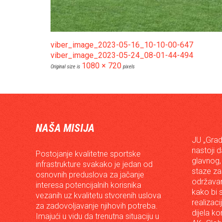
viber_image_2023-05-16_10-10-00-647
viber_image_2023-05-24_08-01-44-494
1080 × 720
Original size is
pixels
NAŠA MISIJA
JU „Grad
nastoji 
Postojanje kvalitetne sportske
glavnog,
infrastrukture svakako je jedan od
staze za
osnovnih preduslova za jačanje
održavan
interesa potencijalnih korisnika
kako bi s
vezanih uz kvalitetu stvorenih uslova
realizac
za zadovoljavanje njihovih potreba.
dijela ko
Imajući u vidu da trenutna situaciju u