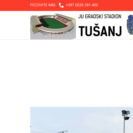

POZOVITE NAS:
+387 (0)35 281-400