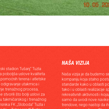
NAŠA VIZIJA
ski stadion Tušanj“ Tuzla
da poboljša uslove kvaliteta
Naša vizija je da budemo s
 pomoćnih terena i atletske
kompaniju koja stalno posta
 odigravanje utakmica i
standarde kako u oblasti p
je trenažnog procesa,
tako i u oblasti realizacije 
e stvorili što bolji uslovi za
rekreativnih aktivnosti i koja
iju takmičarskog i trenažnog
samo da uvodi nove navike 
risnika FK „Sloboda“ Tuzla i
trendove, nego nastoji da ih 