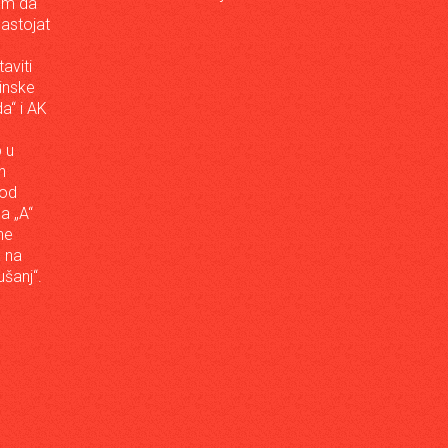
om da
astojat
aviti
inske
a“ i AK
 u
h
 od
da „A“
ne
a na
šanj“.