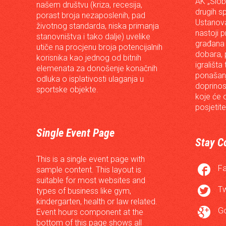
AK „Slob
našem društvu (kriza, recesija,
drugih s
porast broja nezaposlenih, pad
Ustanova
životnog standarda, niska primanja
nastoji p
stanovništva i tako dalje) uvelike
građana 
utiče na procjenu broja potencijalnih
dobara, p
korisnika kao jednog od bitnih
igrališta
elemenata za donošenje konačnih
ponašanj
odluka o isplativosti ulaganja u
doprinos
sportske objekte.
koje će 
posjetite
Single Event Page
Stay C
This is a single event page with

F
sample content. This layout is
suitable for most websites and

Tw
types of business like gym,
kindergarten, health or law related.

G
Event hours component at the
bottom of this page shows all