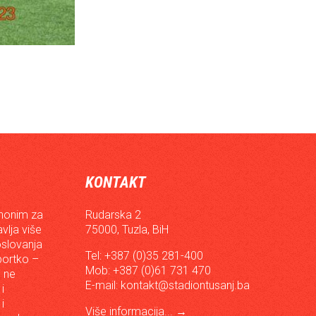
KONTAKT
inonim za
Rudarska 2
vlja više
75000, Tuzla, BiH
oslovanja
Tel: +387 (0)35 281-400
sportko –
Mob: +387 (0)61 731 470
, ne
E-mail:
kontakt@stadiontusanj.ba
i
i
Više informacija...
→