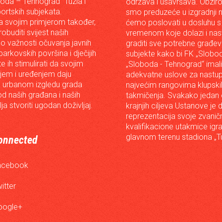
oda – Tehnograd“ Tuzla i
održava i usavršava. Obzir
portskih subjekata.
smo preduzeće u izgradnji n
 svojim primjerom također,
ćemo poslovati u dosluhu s
robuditi svijest naših
vremenom koje dolazi i nast
o važnosti očuvanja javnih
graditi sve potrebne građev
arkovskih površina i dječijih
subjekte kako bi FK „Slobod
 te ih stimulirati da svojim
„Sloboda - Tehnograd“ imali
em i uređenjem daju
adekvatne uslove za nastup
 urbanom izgledu grada
najvećim rangovima klupski
od naših građana i naših
takmičenja. Svakako jedan
lja stvoriti ugodan doživljaj.
krajnjih ciljeva Ustanove je 
reprezentacija svoje zvanič
kvalifikacione utakmice igr
glavnom terenu stadiona „Tu
onnected
acebook
itter
oogle+