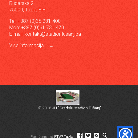
Rudarska 2
75000, Tuzla, BiH
Tel: +387 (0)35 281-400
Mob: +387 (0)61 731 470
E-mail:
kontakt@stadiontusanj.ba
Više informacija...
→
© 2016
JU "Gradski stadion Tušanj"
↑




Podržano od
RTV7 Tuzla