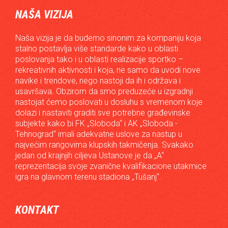
NAŠA VIZIJA
Naša vizija je da budemo sinonim za kompaniju koja
stalno postavlja više standarde kako u oblasti
poslovanja tako i u oblasti realizacije sportko –
rekreativnih aktivnosti i koja, ne samo da uvodi nove
navike i trendove, nego nastoji da ih i održava i
usavršava. Obzirom da smo preduzeće u izgradnji
nastojat ćemo poslovati u dosluhu s vremenom koje
dolazi i nastaviti graditi sve potrebne građevinske
subjekte kako bi FK „Sloboda“ i AK „Sloboda -
Tehnograd“ imali adekvatne uslove za nastup u
najvećim rangovima klupskih takmičenja. Svakako
jedan od krajnjih ciljeva Ustanove je da „A“
reprezentacija svoje zvanične kvalifikacione utakmice
igra na glavnom terenu stadiona „Tušanj“.
KONTAKT