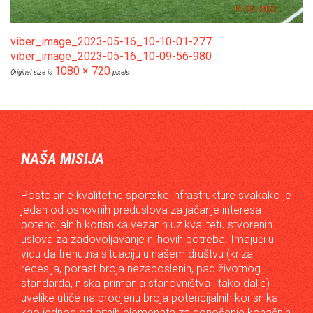
viber_image_2023-05-16_10-10-01-277
viber_image_2023-05-16_10-09-56-980
1080 × 720
Original size is
pixels
NAŠA MISIJA
Postojanje kvalitetne sportske infrastrukture svakako je
jedan od osnovnih preduslova za jačanje interesa
potencijalnih korisnika vezanih uz kvalitetu stvorenih
uslova za zadovoljavanje njihovih potreba. Imajući u
vidu da trenutna situaciju u našem društvu (kriza,
recesija, porast broja nezaposlenih, pad životnog
standarda, niska primanja stanovništva i tako dalje)
uvelike utiče na procjenu broja potencijalnih korisnika
kao jednog od bitnih elemenata za donošenje konačnih