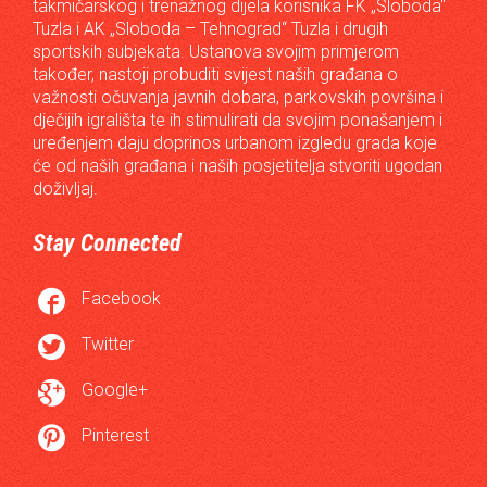
takmičarskog i trenažnog dijela korisnika FK „Sloboda“
Tuzla i AK „Sloboda – Tehnograd“ Tuzla i drugih
sportskih subjekata. Ustanova svojim primjerom
također, nastoji probuditi svijest naših građana o
važnosti očuvanja javnih dobara, parkovskih površina i
dječijih igrališta te ih stimulirati da svojim ponašanjem i
uređenjem daju doprinos urbanom izgledu grada koje
će od naših građana i naših posjetitelja stvoriti ugodan
doživljaj.
Stay Connected

Facebook

Twitter

Google+

Pinterest