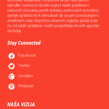
sportskih subjekata. Ustanova svojim primjerom
također, nastoji probuditi svijest naših građana o
važnosti očuvanja javnih dobara, parkovskih površina i
dječijih igrališta te ih stimulirati da svojim ponašanjem i
uređenjem daju doprinos urbanom izgledu grada koje
će od naših građana i naših posjetitelja stvoriti ugodan
doživljaj.
Stay Connected

Facebook

Twitter

Google+

Pinterest
NAŠA VIZIJA