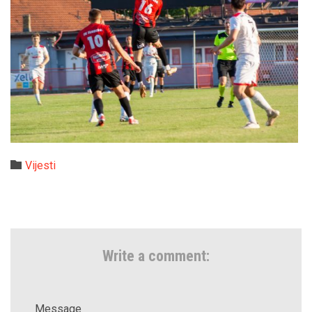
Category

Vijesti
Write a comment:
Message