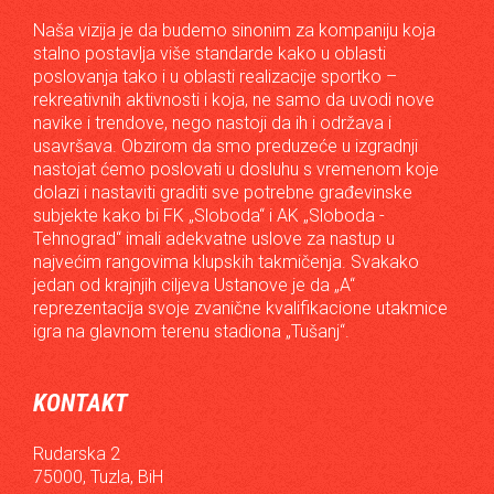
Naša vizija je da budemo sinonim za kompaniju koja
stalno postavlja više standarde kako u oblasti
poslovanja tako i u oblasti realizacije sportko –
rekreativnih aktivnosti i koja, ne samo da uvodi nove
navike i trendove, nego nastoji da ih i održava i
usavršava. Obzirom da smo preduzeće u izgradnji
nastojat ćemo poslovati u dosluhu s vremenom koje
dolazi i nastaviti graditi sve potrebne građevinske
subjekte kako bi FK „Sloboda“ i AK „Sloboda -
Tehnograd“ imali adekvatne uslove za nastup u
najvećim rangovima klupskih takmičenja. Svakako
jedan od krajnjih ciljeva Ustanove je da „A“
reprezentacija svoje zvanične kvalifikacione utakmice
igra na glavnom terenu stadiona „Tušanj“.
KONTAKT
Rudarska 2
75000, Tuzla, BiH