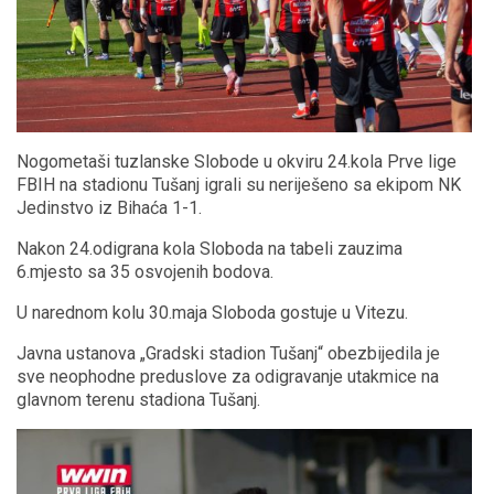
Nogometaši tuzlanske Slobode u okviru 24.kola Prve lige
FBIH na stadionu Tušanj igrali su neriješeno sa ekipom NK
Jedinstvo iz Bihaća 1-1.
Nakon 24.odigrana kola Sloboda na tabeli zauzima
6.mjesto sa 35 osvojenih bodova.
U narednom kolu 30.maja Sloboda gostuje u Vitezu.
Javna ustanova „Gradski stadion Tušanj“ obezbijedila je
sve neophodne preduslove za odigravanje utakmice na
glavnom terenu stadiona Tušanj.