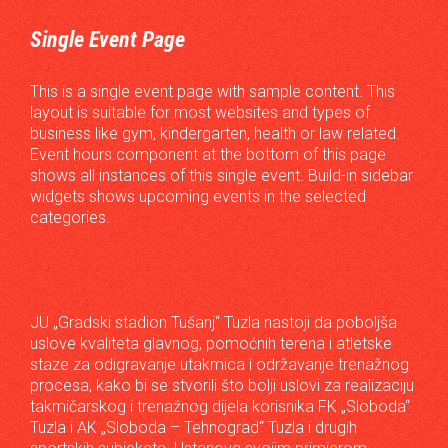
Single Event Page
This is a single event page with sample content. This
layout is suitable for most websites and types of
business like gym, kindergarten, health or law related.
Event hours component at the bottom of this page
shows all instances of this single event. Build-in sidebar
widgets shows upcoming events in the selected
categories.
JU „Gradski stadion Tušanj“ Tuzla nastoji da poboljša
uslove kvaliteta glavnog, pomoćnih terena i atletske
staze za odigravanje utakmica i održavanje trenažnog
procesa, kako bi se stvorili što bolji uslovi za realizaciju
takmičarskog i trenažnog dijela korisnika FK „Sloboda“
Tuzla i AK „Sloboda – Tehnograd“ Tuzla i drugih