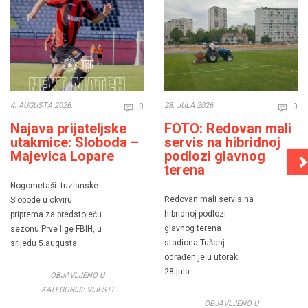
Comments
Co
4. AUGUSTA 2026.
28. JULA 2026.
0
0


Najava prijateljske
FOTO: Redovan mali
utakmice: Sloboda –
servis na hibridnoj
Majevica Lopare
podlozi glavnog
terena
Nogometaši tuzlanske
Redovan mali servis na
Slobode u okviru
hibridnoj podlozi
priprema za predstojeću
glavnog terena
sezonu Prve lige FBIH, u
stadiona Tušanj
srijedu 5.augusta…
odrađen je u utorak
28.jula….
OBJAVLJENO U
KATEGORIJI:
VIJESTI
OBJAVLJENO U