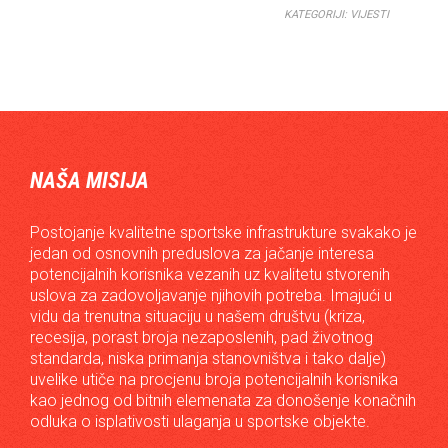
KATEGORIJI:
VIJESTI
NAŠA MISIJA
Postojanje kvalitetne sportske infrastrukture svakako je
jedan od osnovnih preduslova za jačanje interesa
potencijalnih korisnika vezanih uz kvalitetu stvorenih
uslova za zadovoljavanje njihovih potreba. Imajući u
vidu da trenutna situaciju u našem društvu (kriza,
recesija, porast broja nezaposlenih, pad životnog
standarda, niska primanja stanovništva i tako dalje)
uvelike utiče na procjenu broja potencijalnih korisnika
kao jednog od bitnih elemenata za donošenje konačnih
odluka o isplativosti ulaganja u sportske objekte.