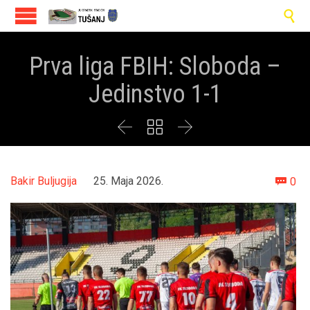

Prva liga FBIH: Sloboda –
Jedinstvo 1-1



Co
Bakir Buljugija
25. Maja 2026.
0
