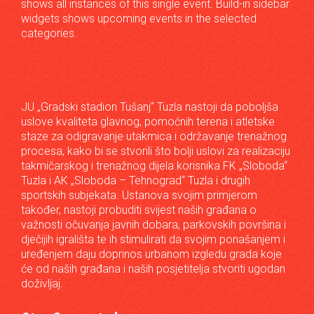
shows all instances of this single event. Build-in sidebar
widgets shows upcoming events in the selected
categories.
JU „Gradski stadion Tušanj“ Tuzla nastoji da poboljša
uslove kvaliteta glavnog, pomoćnih terena i atletske
staze za odigravanje utakmica i održavanje trenažnog
procesa, kako bi se stvorili što bolji uslovi za realizaciju
takmičarskog i trenažnog dijela korisnika FK „Sloboda“
Tuzla i AK „Sloboda – Tehnograd“ Tuzla i drugih
sportskih subjekata. Ustanova svojim primjerom
također, nastoji probuditi svijest naših građana o
važnosti očuvanja javnih dobara, parkovskih površina i
dječijih igrališta te ih stimulirati da svojim ponašanjem i
uređenjem daju doprinos urbanom izgledu grada koje
će od naših građana i naših posjetitelja stvoriti ugodan
doživljaj.