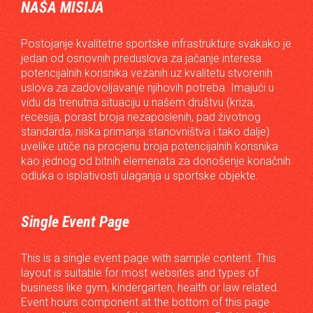
NAŠA MISIJA
Postojanje kvalitetne sportske infrastrukture svakako je
jedan od osnovnih preduslova za jačanje interesa
potencijalnih korisnika vezanih uz kvalitetu stvorenih
uslova za zadovoljavanje njihovih potreba. Imajući u
vidu da trenutna situaciju u našem društvu (kriza,
recesija, porast broja nezaposlenih, pad životnog
standarda, niska primanja stanovništva i tako dalje)
uvelike utiče na procjenu broja potencijalnih korisnika
kao jednog od bitnih elemenata za donošenje konačnih
odluka o isplativosti ulaganja u sportske objekte.
Single Event Page
This is a single event page with sample content. This
layout is suitable for most websites and types of
business like gym, kindergarten, health or law related.
Event hours component at the bottom of this page