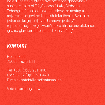
dolazi i nastaviti graditi sve potrebne građevinske
subjekte kako bi FK „Sloboda“ i AK „Sloboda -
Tehnograd“ imali adekvatne uslove za nastup u
najvećim rangovima klupskih takmičenja. Svakako
jedan od krajnjih ciljeva Ustanove je da „A“
reprezentacija svoje zvanične kvalifikacione utakmice
igra na glavnom terenu stadiona „Tušanj“.
KONTAKT
Rudarska 2
75000, Tuzla, BiH
Tel: +387 (0)35 281-400
Mob: +387 (0)61 731 470
E-mail:
kontakt@stadiontusanj.ba
Više informacija...
→