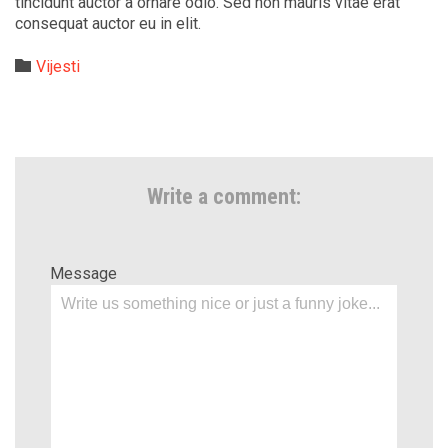
tincidunt auctor a ornare odio. Sed non mauris vitae erat
consequat auctor eu in elit.
Category

Vijesti
Write a comment:
Message