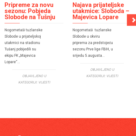
Pripreme za novu
Najava prijateljske
sezonu: Pobjeda
utakmice: Sloboda –
Slobode na Tušnju
Majevica Lopare
Nogometaši tuzlanske
Nogometaši tuzlanske
Slobode u prijateljskoj
Slobode u okviru
utakmici na stadionu
priprema za predstojeću
Tušanj pobijedili su
sezonu Prve lige FBIH, u
ekipu FK „Majevica
srijedu 5.augusta…
Lopare“…
OBJAVLJENO U
OBJAVLJENO U
KATEGORIJI:
VIJESTI
KATEGORIJI:
VIJESTI