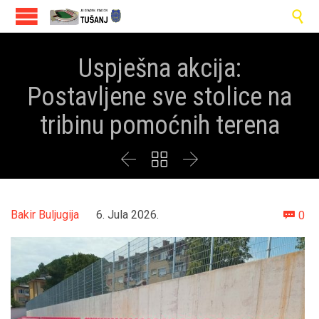

Uspješna akcija:
Postavljene sve stolice na
tribinu pomoćnih terena



Co
Bakir Buljugija
6. Jula 2026.
0
