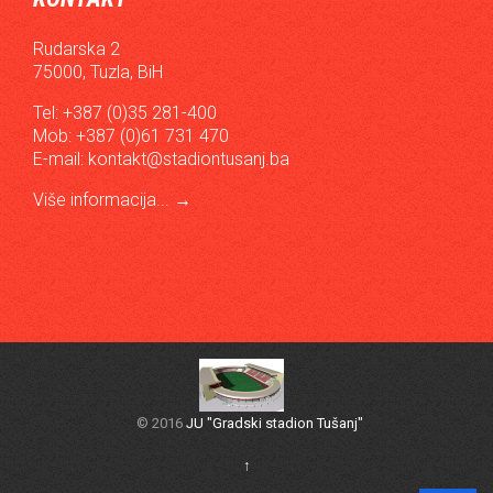
Rudarska 2
75000, Tuzla, BiH
Tel: +387 (0)35 281-400
Mob: +387 (0)61 731 470
E-mail:
kontakt@stadiontusanj.ba
Više informacija...
→
© 2016
JU "Gradski stadion Tušanj"
↑