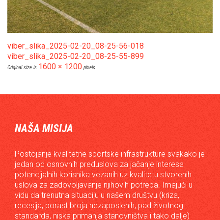
viber_slika_2025-02-20_08-25-56-018
viber_slika_2025-02-20_08-25-55-899
1600 × 1200
Original size is
pixels
NAŠA MISIJA
Postojanje kvalitetne sportske infrastrukture svakako je
jedan od osnovnih preduslova za jačanje interesa
potencijalnih korisnika vezanih uz kvalitetu stvorenih
uslova za zadovoljavanje njihovih potreba. Imajući u
vidu da trenutna situaciju u našem društvu (kriza,
recesija, porast broja nezaposlenih, pad životnog
standarda, niska primanja stanovništva i tako dalje)