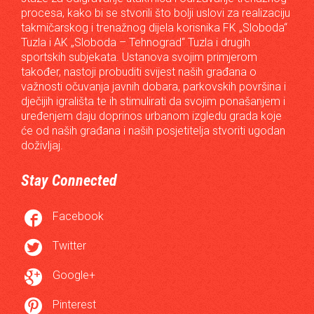
procesa, kako bi se stvorili što bolji uslovi za realizaciju
takmičarskog i trenažnog dijela korisnika FK „Sloboda“
Tuzla i AK „Sloboda – Tehnograd“ Tuzla i drugih
sportskih subjekata. Ustanova svojim primjerom
također, nastoji probuditi svijest naših građana o
važnosti očuvanja javnih dobara, parkovskih površina i
dječijih igrališta te ih stimulirati da svojim ponašanjem i
uređenjem daju doprinos urbanom izgledu grada koje
će od naših građana i naših posjetitelja stvoriti ugodan
doživljaj.
Stay Connected

Facebook

Twitter

Google+

Pinterest