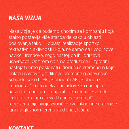
NAŠA VIZIJA
Naša vizija je da budemo sinonim za kompaniju koja
stalno postavlja više standarde kako u oblasti
poslovanja tako i u oblasti realizacije sportko –
rekreativnih aktivnosti i koja, ne samo da uvodi nove
navike i trendove, nego nastoji da ih i održava i
usavršava. Obzirom da smo preduzeće u izgradnji
nastojat ćemo poslovati u dosluhu s vremenom koje
dolazi i nastaviti graditi sve potrebne građevinske
subjekte kako bi FK „Sloboda“ i AK „Sloboda -
Tehnograd“ imali adekvatne uslove za nastup u
najvećim rangovima klupskih takmičenja. Svakako
jedan od krajnjih ciljeva Ustanove je da „A“
reprezentacija svoje zvanične kvalifikacione utakmice
igra na glavnom terenu stadiona „Tušanj“.
KONTAKT