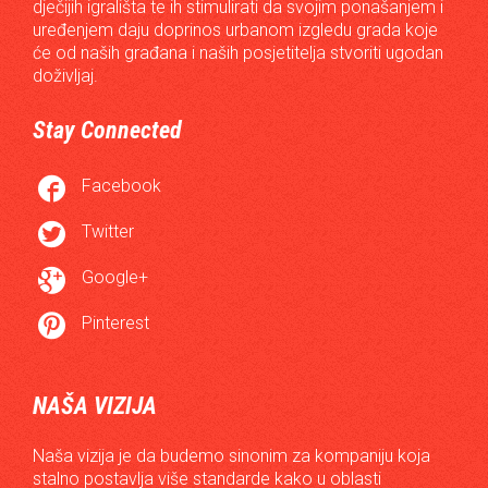
dječijih igrališta te ih stimulirati da svojim ponašanjem i
uređenjem daju doprinos urbanom izgledu grada koje
će od naših građana i naših posjetitelja stvoriti ugodan
doživljaj.
Stay Connected

Facebook

Twitter

Google+

Pinterest
NAŠA VIZIJA
Naša vizija je da budemo sinonim za kompaniju koja
stalno postavlja više standarde kako u oblasti