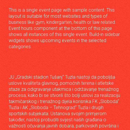
This is a single event page with sample content. This
layout is suitable for most websites and types of
business like gym, kindergarten, health or law related.
Event hours component at the bottom of this page
shows all instances of this single event. Build-in sidebar
widgets shows upcoming events in the selected
categories.
JU „Gradski stadion Tušanj“ Tuzla nastoji da poboljša
uslove kvaliteta glavnog, pomoćnih terena i atletske
staze za odigravanje utakmica i održavanje trenažnog
procesa, kako bi se stvorili što bolji uslovi za realizaciju
takmičarskog i trenažnog dijela korisnika FK „Sloboda“
Tuzla i AK „Sloboda – Tehnograd“ Tuzla i drugih
sportskih subjekata. Ustanova svojim primjerom
također, nastoji probuditi svijest naših građana o
važnosti očuvanja javnih dobara, parkovskih površina i