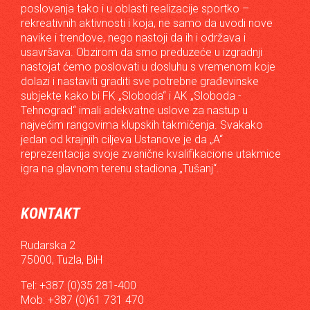
poslovanja tako i u oblasti realizacije sportko –
rekreativnih aktivnosti i koja, ne samo da uvodi nove
navike i trendove, nego nastoji da ih i održava i
usavršava. Obzirom da smo preduzeće u izgradnji
nastojat ćemo poslovati u dosluhu s vremenom koje
dolazi i nastaviti graditi sve potrebne građevinske
subjekte kako bi FK „Sloboda“ i AK „Sloboda -
Tehnograd“ imali adekvatne uslove za nastup u
najvećim rangovima klupskih takmičenja. Svakako
jedan od krajnjih ciljeva Ustanove je da „A“
reprezentacija svoje zvanične kvalifikacione utakmice
igra na glavnom terenu stadiona „Tušanj“.
KONTAKT
Rudarska 2
75000, Tuzla, BiH
Tel: +387 (0)35 281-400
Mob: +387 (0)61 731 470