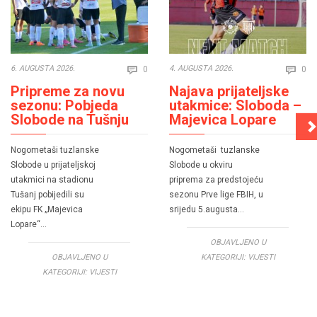
Comments
Co
6. AUGUSTA 2026.
4. AUGUSTA 2026.
0
0


Pripreme za novu
Najava prijateljske
sezonu: Pobjeda
utakmice: Sloboda –
Slobode na Tušnju
Majevica Lopare
Nogometaši tuzlanske
Nogometaši tuzlanske
Slobode u prijateljskoj
Slobode u okviru
utakmici na stadionu
priprema za predstojeću
Tušanj pobijedili su
sezonu Prve lige FBIH, u
ekipu FK „Majevica
srijedu 5.augusta…
Lopare“…
OBJAVLJENO U
OBJAVLJENO U
KATEGORIJI:
VIJESTI
KATEGORIJI:
VIJESTI