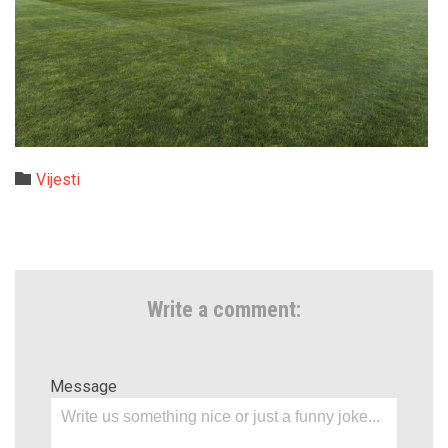
Category

Vijesti
Write a comment:
Message