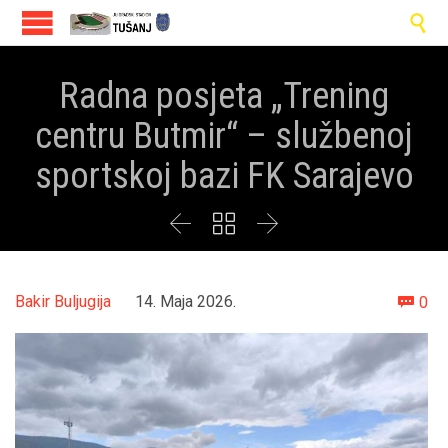

Radna posjeta „Trening
centru Butmir“ – službenoj
sportskoj bazi FK Sarajevo



Co
Bakir Buljugija
14. Maja 2026.
0
