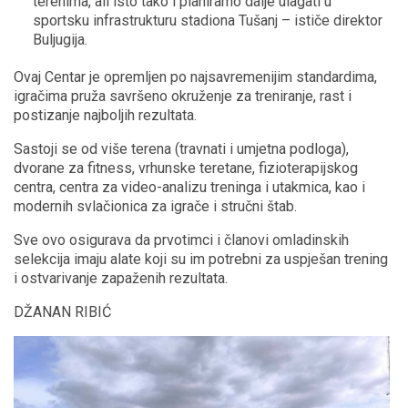
terenima, ali isto tako i planiramo dalje ulagati u
sportsku infrastrukturu stadiona Tušanj – ističe direktor
Buljugija.
Ovaj Centar je opremljen po najsavremenijim standardima,
igračima pruža savršeno okruženje za treniranje, rast i
postizanje najboljih rezultata.
Sastoji se od više terena (travnati i umjetna podloga),
dvorane za fitness, vrhunske teretane, fizioterapijskog
centra, centra za video-analizu treninga i utakmica, kao i
modernih svlačionica za igrače i stručni štab.
Sve ovo osigurava da prvotimci i članovi omladinskih
selekcija imaju alate koji su im potrebni za uspješan trening
i ostvarivanje zapaženih rezultata.
DŽANAN RIBIĆ