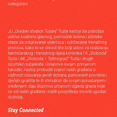
categories.
JU „Gradski stadion Tušanj“ Tuzla nastoji da poboljša
uslove kvaliteta glavnog, pomoćnih terena i atletske
staze za odigravanje utakmica i održavanje trenažnog
procesa, kako bi se stvorili što bolji uslovi za realizaciju
takmičarskog i trenažnog dijela korisnika FK „Sloboda“
Tuzla i AK „Sloboda – Tehnograd“ Tuzla i drugih
sportskih subjekata. Ustanova svojim primjerom
također, nastoji probuditi svijest naših građana o
važnosti očuvanja javnih dobara, parkovskih površina i
dječijih igrališta te ih stimulirati da svojim ponašanjem i
uređenjem daju doprinos urbanom izgledu grada koje
će od naših građana i naših posjetitelja stvoriti ugodan
doživljaj.
Stay Connected