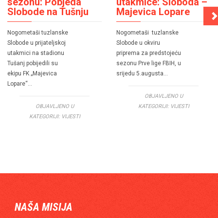
sezonu: Pobjeda
utakmice: Sloboda –
Slobode na Tušnju
Majevica Lopare
Nogometaši tuzlanske
Nogometaši tuzlanske
Slobode u prijateljskoj
Slobode u okviru
utakmici na stadionu
priprema za predstojeću
Tušanj pobijedili su
sezonu Prve lige FBIH, u
ekipu FK „Majevica
srijedu 5.augusta…
Lopare“…
OBJAVLJENO U
OBJAVLJENO U
KATEGORIJI:
VIJESTI
KATEGORIJI:
VIJESTI
NAŠA MISIJA