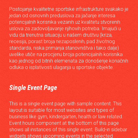
Postojanje kvalitetne sportske infrastrukture svakako je
jedan od osnovnih preduslova za jačanje interesa
potencijalnih korisnika vezanih uz kvalitetu stvorenih
uslova za zadovoljavanje njihovih potreba. Imajući u
vidu da trenutna situaciju u našem društvu (kriza,
recesija, porast broja nezaposlenih, pad životnog
standarda, niska primanja stanovništva i tako dalje)
uvelike utiče na procjenu broja potencijalnih korisnika
kao jednog od bitnih elemenata za donošenje konačnih
odluka o isplativosti ulaganja u sportske objekte.
Single Event Page
This is a single event page with sample content. This
layout is suitable for most websites and types of
business like gym, kindergarten, health or law related.
Event hours component at the bottom of this page
shows all instances of this single event. Build-in sidebar
widgets shows upcoming events in the selected