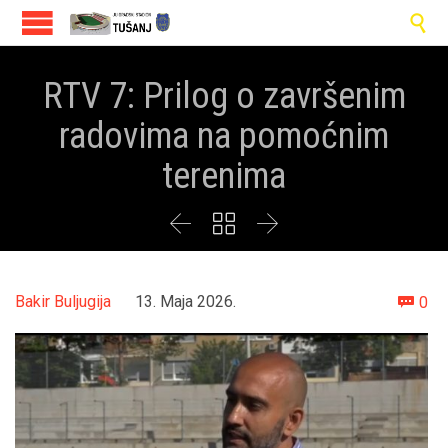

RTV 7: Prilog o završenim
radovima na pomoćnim
terenima



Co
Bakir Buljugija
13. Maja 2026.
0
