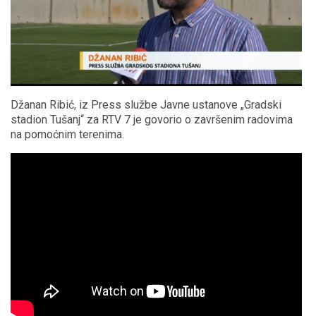
Džanan Ribić, iz Press službe Javne ustanove „Gradski
stadion Tušanj“ za RTV 7 je govorio o završenim radovima
na pomoćnim terenima.