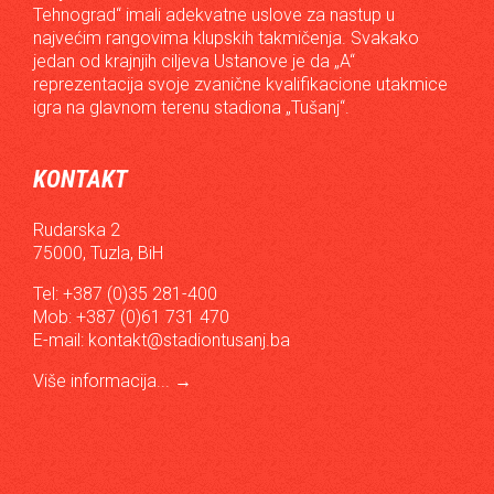
Tehnograd“ imali adekvatne uslove za nastup u
najvećim rangovima klupskih takmičenja. Svakako
jedan od krajnjih ciljeva Ustanove je da „A“
reprezentacija svoje zvanične kvalifikacione utakmice
igra na glavnom terenu stadiona „Tušanj“.
KONTAKT
Rudarska 2
75000, Tuzla, BiH
Tel: +387 (0)35 281-400
Mob: +387 (0)61 731 470
E-mail:
kontakt@stadiontusanj.ba
Više informacija...
→