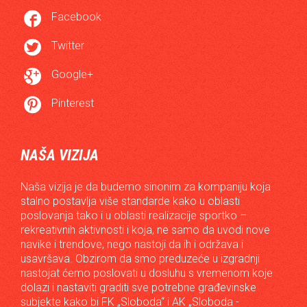

Facebook

Twitter

Google+

Pinterest
NAŠA VIZIJA
Naša vizija je da budemo sinonim za kompaniju koja
stalno postavlja više standarde kako u oblasti
poslovanja tako i u oblasti realizacije sportko –
rekreativnih aktivnosti i koja, ne samo da uvodi nove
navike i trendove, nego nastoji da ih i održava i
usavršava. Obzirom da smo preduzeće u izgradnji
nastojat ćemo poslovati u dosluhu s vremenom koje
dolazi i nastaviti graditi sve potrebne građevinske
subjekte kako bi FK „Sloboda“ i AK „Sloboda -