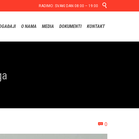

RADIMO: SVAKI DAN 08:00 – 19:00
Skip
OGAĐAJI
O NAMA
MEDIA
DOKUMENTI
KONTAKT
to
content
ga
Comments
0
