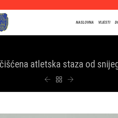
NASLOVNA
VIJESTI
D
čišćena atletska staza od snije


