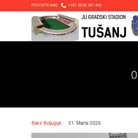

POZOVITE NAS:
+387 (0)35 281-400
O
Bakir Buljugija
31. Marta 2026.