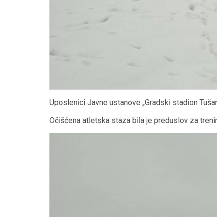
Uposlenici Javne ustanove „Gradski stadion Tušanj“
Očišćena atletska staza bila je preduslov za tren