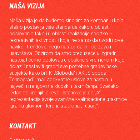
NAŠA VIZIJA
Naša vizija je da budemo sinonim za kompaniju koja
stalno postavlja više standarde kako u oblasti
poslovanja tako i u oblasti realizacije sportko –
rekreativnih aktivnosti i koja, ne samo da uvodi nove
navike i trendove, nego nastoji da ih i održava i
usavršava. Obzirom da smo preduzeće u izgradnji
nastojat ćemo poslovati u dosluhu s vremenom koje
dolazi i nastaviti graditi sve potrebne građevinske
subjekte kako bi FK „Sloboda“ i AK „Sloboda -
Tehnograd“ imali adekvatne uslove za nastup u
najvećim rangovima klupskih takmičenja. Svakako
jedan od krajnjih ciljeva Ustanove je da „A“
reprezentacija svoje zvanične kvalifikacione utakmice
igra na glavnom terenu stadiona „Tušanj“.
KONTAKT