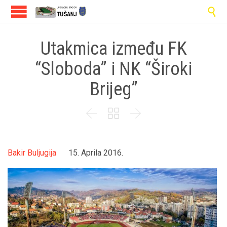

Utakmica između FK
“Sloboda” i NK “Široki
Brijeg”



Bakir Buljugija
15. Aprila 2016.