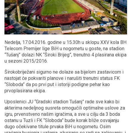
Nedelja, 17.04.2016. godine u 15.30h u sklopu XXV kola BH
Telecom Premijer lige BiH u nogometu u goste, na stadion
“Tušanj” dolazi NK “Široki Brijeg”, trenutno 4 plasirana ekipa
u sezoni 2015/2016.
Širokobriježani sigurno ne dolaze sa bijelom zastavicom i
nastojat će pokvariti planove i narušiti trenutni status FK
“Sloboda” da po prvi put i istoriji podigne pehar kao
prvoplasirana ekipa.
Uposlenici JU “Gradski stadion Tušanj” rade sve kako bi
akterima nedeljnog susreta omogućili optimalne uslove za
igru, prvenstveno našim igračima, a sve u cilju da 3 boda
ostanu u Tuzli i FK “Sloboda” bude korak bliže osvajanju
dugo očekivane titule prvaka BiH u nogometu. Osim
vraćanja busjenja i valjanja, ažurirano se radi na zalijevanju i