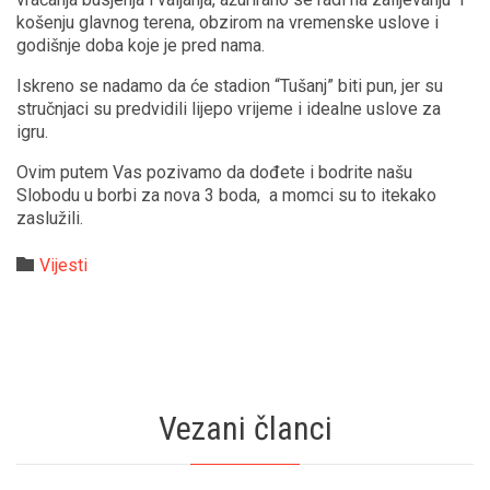
košenju glavnog terena, obzirom na vremenske uslove i
godišnje doba koje je pred nama.
Iskreno se nadamo da će stadion “Tušanj” biti pun, jer su
stručnjaci su predvidili lijepo vrijeme i idealne uslove za
igru.
Ovim putem Vas pozivamo da dođete i bodrite našu
Slobodu u borbi za nova 3 boda, a momci su to itekako
zaslužili.
Category

Vijesti
Vezani članci