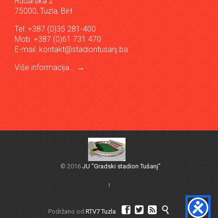
Rudarska 2
75000, Tuzla, BiH
Tel: +387 (0)35 281-400
Mob: +387 (0)61 731 470
E-mail:
kontakt@stadiontusanj.ba
Više informacija...
→
© 2016
JU "Gradski stadion Tušanj"
↑




Podržano od
RTV7 Tuzla