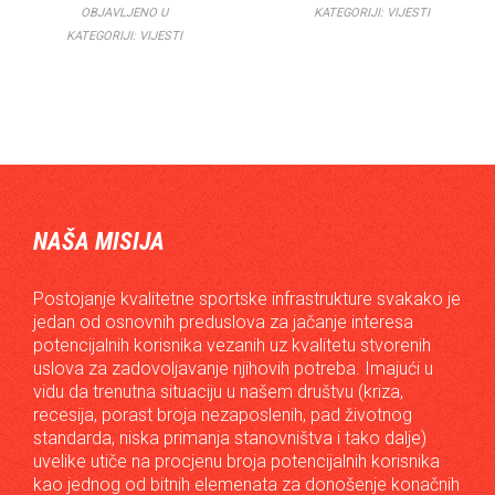
OBJAVLJENO U
KATEGORIJI:
VIJESTI
KATEGORIJI:
VIJESTI
NAŠA MISIJA
Postojanje kvalitetne sportske infrastrukture svakako je
jedan od osnovnih preduslova za jačanje interesa
potencijalnih korisnika vezanih uz kvalitetu stvorenih
uslova za zadovoljavanje njihovih potreba. Imajući u
vidu da trenutna situaciju u našem društvu (kriza,
recesija, porast broja nezaposlenih, pad životnog
standarda, niska primanja stanovništva i tako dalje)
uvelike utiče na procjenu broja potencijalnih korisnika
kao jednog od bitnih elemenata za donošenje konačnih