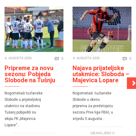
Comments
Co
6. AUGUSTA 2026.
4. AUGUSTA 2026.
0
0


Pripreme za novu
Najava prijateljske
sezonu: Pobjeda
utakmice: Sloboda –
Slobode na Tušnju
Majevica Lopare
Nogometaši tuzlanske
Nogometaši tuzlanske
Slobode u prijateljskoj
Slobode u okviru
utakmici na stadionu
priprema za predstojeću
Tušanj pobijedili su
sezonu Prve lige FBIH, u
ekipu FK „Majevica
srijedu 5.augusta…
Lopare“…
OBJAVLJENO U