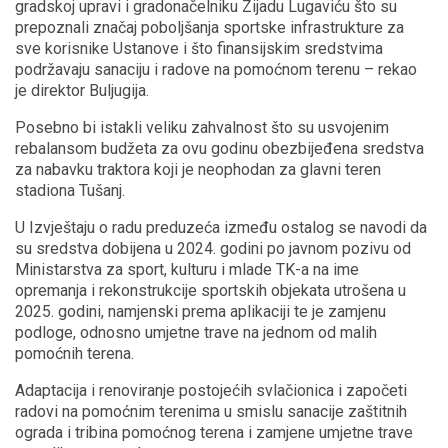
gradskoj upravi i gradonačelniku Zijadu Lugaviću što su
prepoznali značaj poboljšanja sportske infrastrukture za
sve korisnike Ustanove i što finansijskim sredstvima
podržavaju sanaciju i radove na pomoćnom terenu – rekao
je direktor Buljugija.
Posebno bi istakli veliku zahvalnost što su usvojenim
rebalansom budžeta za ovu godinu obezbijeđena sredstva
za nabavku traktora koji je neophodan za glavni teren
stadiona Tušanj.
U Izvještaju o radu preduzeća između ostalog se navodi da
su sredstva dobijena u 2024. godini po javnom pozivu od
Ministarstva za sport, kulturu i mlade TK-a na ime
opremanja i rekonstrukcije sportskih objekata utrošena u
2025. godini, namjenski prema aplikaciji te je zamjenu
podloge, odnosno umjetne trave na jednom od malih
pomoćnih terena.
Adaptacija i renoviranje postojećih svlačionica i započeti
radovi na pomoćnim terenima u smislu sanacije zaštitnih
ograda i tribina pomoćnog terena i zamjene umjetne trave