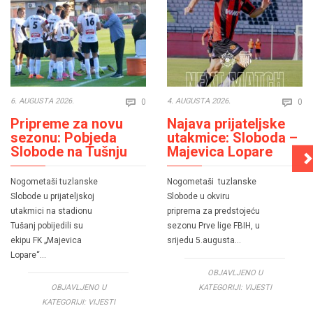
Comments
Co
6. AUGUSTA 2026.
4. AUGUSTA 2026.
0
0


Pripreme za novu
Najava prijateljske
sezonu: Pobjeda
utakmice: Sloboda –
Slobode na Tušnju
Majevica Lopare
Nogometaši tuzlanske
Nogometaši tuzlanske
Slobode u prijateljskoj
Slobode u okviru
utakmici na stadionu
priprema za predstojeću
Tušanj pobijedili su
sezonu Prve lige FBIH, u
ekipu FK „Majevica
srijedu 5.augusta…
Lopare“…
OBJAVLJENO U
OBJAVLJENO U
KATEGORIJI:
VIJESTI
KATEGORIJI:
VIJESTI