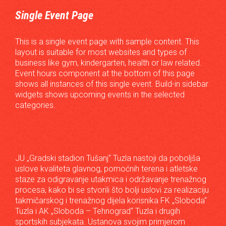
Single Event Page
This is a single event page with sample content. This
layout is suitable for most websites and types of
business like gym, kindergarten, health or law related.
Event hours component at the bottom of this page
shows all instances of this single event. Build-in sidebar
widgets shows upcoming events in the selected
categories.
JU „Gradski stadion Tušanj“ Tuzla nastoji da poboljša
uslove kvaliteta glavnog, pomoćnih terena i atletske
staze za odigravanje utakmica i održavanje trenažnog
procesa, kako bi se stvorili što bolji uslovi za realizaciju
takmičarskog i trenažnog dijela korisnika FK „Sloboda“
Tuzla i AK „Sloboda – Tehnograd“ Tuzla i drugih
sportskih subjekata. Ustanova svojim primjerom