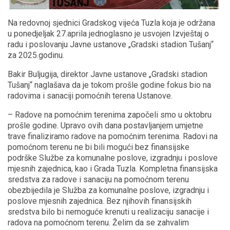
Na redovnoj sjednici Gradskog vijeća Tuzla koja je održana
u ponedjeljak 27.aprila jednoglasno je usvojen Izvještaj o
radu i poslovanju Javne ustanove „Gradski stadion Tušanj“
za 2025.godinu.
Bakir Buljugija, direktor Javne ustanove „Gradski stadion
Tušanj“ naglašava da je tokom prošle godine fokus bio na
radovima i sanaciji pomoćnih terena Ustanove.
– Radove na pomoćnim terenima započeli smo u oktobru
prošle godine. Upravo ovih dana postavljanjem umjetne
trave finaliziramo radove na pomoćnim terenima. Radovi na
pomoćnom terenu ne bi bili mogući bez finansijske
podrške Službe za komunalne poslove, izgradnju i poslove
mjesnih zajednica, kao i Grada Tuzla. Kompletna finansijska
sredstva za radove i sanaciju na pomoćnom terenu
obezbijedila je Služba za komunalne poslove, izgradnju i
poslove mjesnih zajednica. Bez njihovih finansijskih
sredstva bilo bi nemoguće krenuti u realizaciju sanacije i
radova na pomoćnom terenu. Želim da se zahvalim