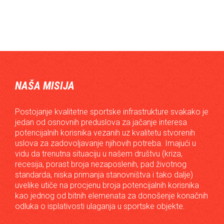
NAŠA MISIJA
Postojanje kvalitetne sportske infrastrukture svakako je
jedan od osnovnih preduslova za jačanje interesa
potencijalnih korisnika vezanih uz kvalitetu stvorenih
uslova za zadovoljavanje njihovih potreba. Imajući u
vidu da trenutna situaciju u našem društvu (kriza,
recesija, porast broja nezaposlenih, pad životnog
standarda, niska primanja stanovništva i tako dalje)
uvelike utiče na procjenu broja potencijalnih korisnika
kao jednog od bitnih elemenata za donošenje konačnih
odluka o isplativosti ulaganja u sportske objekte.