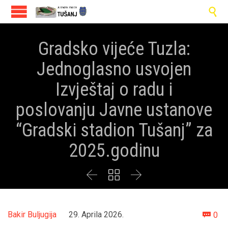

Gradsko vijeće Tuzla:
Jednoglasno usvojen
Izvještaj o radu i
poslovanju Javne ustanove
“Gradski stadion Tušanj” za
2025.godinu



Co
Bakir Buljugija
29. Aprila 2026.
0
