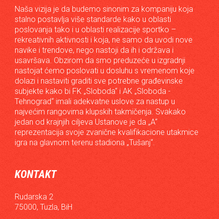
Naša vizija je da budemo sinonim za kompaniju koja
stalno postavlja više standarde kako u oblasti
poslovanja tako i u oblasti realizacije sportko –
rekreativnih aktivnosti i koja, ne samo da uvodi nove
navike i trendove, nego nastoji da ih i održava i
usavršava. Obzirom da smo preduzeće u izgradnji
nastojat ćemo poslovati u dosluhu s vremenom koje
dolazi i nastaviti graditi sve potrebne građevinske
subjekte kako bi FK „Sloboda“ i AK „Sloboda -
Tehnograd“ imali adekvatne uslove za nastup u
najvećim rangovima klupskih takmičenja. Svakako
jedan od krajnjih ciljeva Ustanove je da „A“
reprezentacija svoje zvanične kvalifikacione utakmice
igra na glavnom terenu stadiona „Tušanj“.
KONTAKT
Rudarska 2
75000, Tuzla, BiH