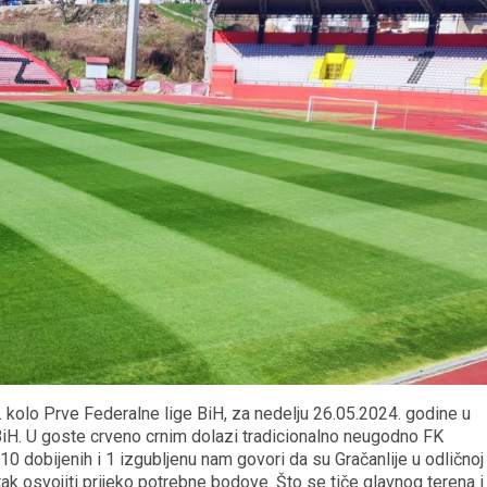
 kolo Prve Federalne lige BiH, za nedelju 26.05.2024. godine u
 BiH. U goste crveno crnim dolazi tradicionalno neugodno FK
10 dobijenih i 1 izgubljenu nam govori da su Gračanlije u odličnoj
tak osvojiti prijeko potrebne bodove. Što se tiče glavnog terena i