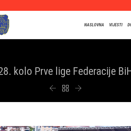
NASLOVNA
VIJESTI
D
28. kolo Prve lige Federacije Bi


