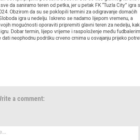
ve da saniramo teren od petka, jer u petak FK “Tuzla City” igra 
24. Obzirom da su se poklopili termini za odigravanje domaćih
 Sloboda igra u nedelju. Iskreno se nadamo lijepom vremenu, a
ojih mogućnosti oporaviti pripremiti glavni teren za nedelju, kak
 igru. Dobar termin, lijepo vrijeme i raspoloženje među fudbaleri
će dati neophodnu podršku crveno crnima u osvajanju prijeko potr
rite a comment: