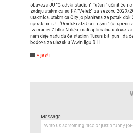
obaveza JU “Gradski stadion” Tušanj” učinit ćemo s
zadnju utakmicu sa FK “Velež” za sezonu 2023/20
utakmica, utakmica City je planirana za petak dok
uposlenici JU “Gradski stadion Tušanj” će spram sv
izabranici Zlatka Nalića imali optimalne uslove za
nam daje nadu da će stadion Tušanj biti pun i da 
bodova za ulazak u Wwin ligu BiH.
Category

Vijesti
W
Message