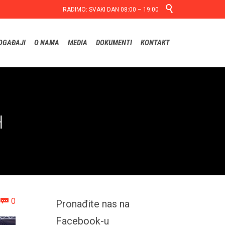

RADIMO: SVAKI DAN 08:00 – 19:00
Skip
OGAĐAJI
O NAMA
MEDIA
DOKUMENTI
KONTAKT
to
content
H
Comments
0

Pronađite nas na
Facebook-u