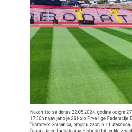
Nakon što se danas 22.05.2024. godine odigra 27.
17:30h najavljeno je 28.kolo Prve lige Federacije
“Bratstvo” Gračanica, omjer u zadnjih 11 utakmica, 
formi i da će fudbalerima Slobode biti veliki zada