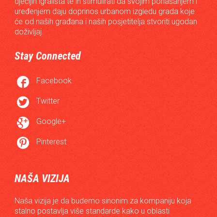
dječijih igrališta te ih stimulirati da svojim ponašanjem i
uređenjem daju doprinos urbanom izgledu grada koje
će od naših građana i naših posjetitelja stvoriti ugodan
doživljaj.
Stay Connected

Facebook

Twitter

Google+

Pinterest
NAŠA VIZIJA
Naša vizija je da budemo sinonim za kompaniju koja
stalno postavlja više standarde kako u oblasti