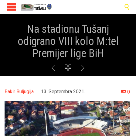

Na stadionu Tušanj
odigrano VIII kolo M:tel
Premijer lige BiH



Co
Bakir Buljugija
13. Septembra 2021.
0
