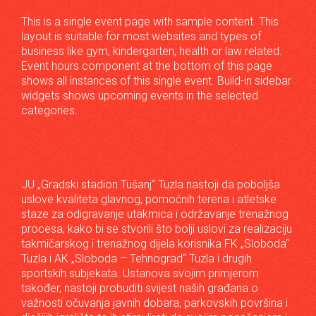
This is a single event page with sample content. This
layout is suitable for most websites and types of
business like gym, kindergarten, health or law related.
Event hours component at the bottom of this page
shows all instances of this single event. Build-in sidebar
widgets shows upcoming events in the selected
categories.
JU „Gradski stadion Tušanj“ Tuzla nastoji da poboljša
uslove kvaliteta glavnog, pomoćnih terena i atletske
staze za odigravanje utakmica i održavanje trenažnog
procesa, kako bi se stvorili što bolji uslovi za realizaciju
takmičarskog i trenažnog dijela korisnika FK „Sloboda“
Tuzla i AK „Sloboda – Tehnograd“ Tuzla i drugih
sportskih subjekata. Ustanova svojim primjerom
također, nastoji probuditi svijest naših građana o
važnosti očuvanja javnih dobara, parkovskih površina i