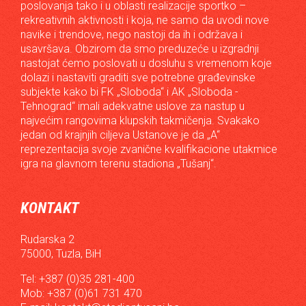
poslovanja tako i u oblasti realizacije sportko –
rekreativnih aktivnosti i koja, ne samo da uvodi nove
navike i trendove, nego nastoji da ih i održava i
usavršava. Obzirom da smo preduzeće u izgradnji
nastojat ćemo poslovati u dosluhu s vremenom koje
dolazi i nastaviti graditi sve potrebne građevinske
subjekte kako bi FK „Sloboda“ i AK „Sloboda -
Tehnograd“ imali adekvatne uslove za nastup u
najvećim rangovima klupskih takmičenja. Svakako
jedan od krajnjih ciljeva Ustanove je da „A“
reprezentacija svoje zvanične kvalifikacione utakmice
igra na glavnom terenu stadiona „Tušanj“.
KONTAKT
Rudarska 2
75000, Tuzla, BiH
Tel: +387 (0)35 281-400
Mob: +387 (0)61 731 470