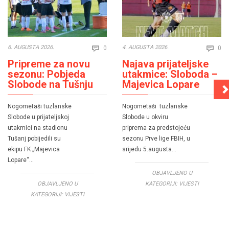
Comments
Co
6. AUGUSTA 2026.
4. AUGUSTA 2026.
0
0


Pripreme za novu
Najava prijateljske
sezonu: Pobjeda
utakmice: Sloboda –
Slobode na Tušnju
Majevica Lopare
Nogometaši tuzlanske
Nogometaši tuzlanske
Slobode u prijateljskoj
Slobode u okviru
utakmici na stadionu
priprema za predstojeću
Tušanj pobijedili su
sezonu Prve lige FBIH, u
ekipu FK „Majevica
srijedu 5.augusta…
Lopare“…
OBJAVLJENO U
OBJAVLJENO U
KATEGORIJI:
VIJESTI
KATEGORIJI:
VIJESTI