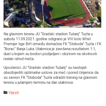
Na glavnom terenu JU “Gradski stadion Tušanj” Tuzla u
subotu 11.09.2021. godine odigrano je VIII kolo M:tel
Premijer lige BiH između domaćina FK “Sloboda” Tuzla i FK
“Borac” Banja Luka. Utakmica je završena rezultatom 1:1,
duel u kojem su bodovi podijeljeni i obzirom na okolnosti
realan ishod meča.
Uposlenici JU “Gradski stadion Tušanj” su nastojali
obezbijediti optimalne uslove za meč i pored činjenice da
su seniori FK “Sloboda” Tuzla odradili trening na glavnom
terenu u jutarnjem terminu na dan utakmice.
Category

Vijesti