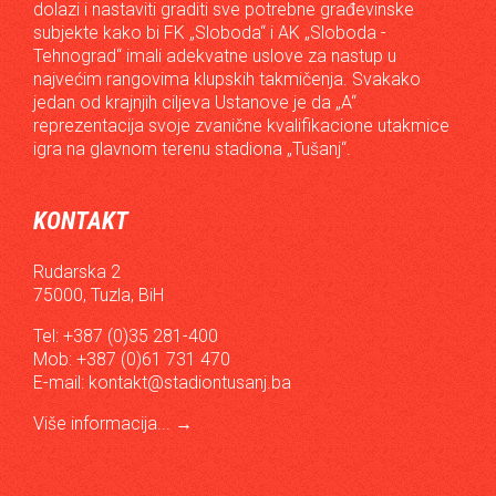
dolazi i nastaviti graditi sve potrebne građevinske
subjekte kako bi FK „Sloboda“ i AK „Sloboda -
Tehnograd“ imali adekvatne uslove za nastup u
najvećim rangovima klupskih takmičenja. Svakako
jedan od krajnjih ciljeva Ustanove je da „A“
reprezentacija svoje zvanične kvalifikacione utakmice
igra na glavnom terenu stadiona „Tušanj“.
KONTAKT
Rudarska 2
75000, Tuzla, BiH
Tel: +387 (0)35 281-400
Mob: +387 (0)61 731 470
E-mail:
kontakt@stadiontusanj.ba
Više informacija...
→