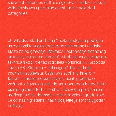
shows all instances of this single event. Build-in sidebar
widgets shows upcoming events in the selected
categories.
JU „Gradski stadion Tušanj“ Tuzla nastoji da poboljša
uslove kvaliteta glavnog, pomoćnih terena i atletske
staze za odigravanje utakmica i održavanje trenažnog
procesa, kako bi se stvorili što bolji uslovi za realizaciju
takmičarskog i trenažnog dijela korisnika FK „Sloboda“
Tuzla i AK „Sloboda – Tehnograd“ Tuzla i drugih
sportskih subjekata. Ustanova svojim primjerom
također, nastoji probuditi svijest naših građana o
važnosti očuvanja javnih dobara, parkovskih površina i
dječijih igrališta te ih stimulirati da svojim ponašanjem i
uređenjem daju doprinos urbanom izgledu grada koje
će od naših građana i naših posjetitelja stvoriti ugodan
doživljaj.