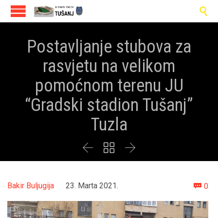

Postavljanje stubova za
rasvjetu na velikom
pomoćnom terenu JU
“Gradski stadion Tušanj”
Tuzla



Co
Bakir Buljugija
23. Marta 2021.
0
