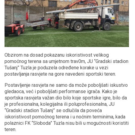
Obzirom na dosad pokazanu iskoristivost velikog
pomoćnog terena sa umjetnom trav0m, JU “Gradski stadion
Tušanj” Tuzla je poduzela određene korake u vezi
postavljanja rasvjete na gore navedeni sportski teren.
Postavljenje rasvjeta ne samo da može poboljšati iskustvo
gledaoca, već i poboljšati performanse igrača. Kako je
sportska rasvjeta važan dio bilo koje sportske igre, bilo da
je profesionalna, kolegijalna ili poluprofesionalna, JU
“Gradski stadion Tušanj” se odlučila da poveća
iskoristivost pomoćnog terena i u noćnim terminima, kada
polaznici FK “Sloboda” Tuzla nisu bili u mogućnosti koristiti
teren.