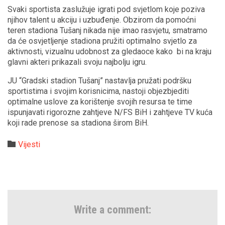
Svaki sportista zaslužuje igrati pod svjetlom koje poziva
njihov talent u akciju i uzbuđenje. Obzirom da pomoćni
teren stadiona Tušanj nikada nije imao rasvjetu, smatramo
da će osvjetljenje stadiona pružiti optimalno svjetlo za
aktivnosti, vizualnu udobnost za gledaoce kako bi na kraju
glavni akteri prikazali svoju najbolju igru.
JU “Gradski stadion Tušanj” nastavlja pružati podršku
sportistima i svojim korisnicima, nastoji objezbjediti
optimalne uslove za korištenje svojih resursa te time
ispunjavati rigorozne zahtjeve N/FS BiH i zahtjeve TV kuća
koji rade prenose sa stadiona širom BiH.
Category

Vijesti
Write a comment: