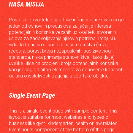
NAŠA MISIJA
Postojanje kvalitetne sportske infrastrukture svakako je
jedan od osnovnih preduslova za jačanje interesa
potencijalnih korisnika vezanih uz kvalitetu stvorenih
uslova za zadovoljavanje njihovih potreba. Imajući u
vidu da trenutna situaciju u našem društvu (kriza,
recesija, porast broja nezaposlenih, pad životnog
standarda, niska primanja stanovništva i tako dalje)
uvelike utiče na procjenu broja potencijalnih korisnika
kao jednog od bitnih elemenata za donošenje konačnih
odluka o isplativosti ulaganja u sportske objekte.
Single Event Page
This is a single event page with sample content. This
layout is suitable for most websites and types of
business like gym, kindergarten, health or law related.
Event hours component at the bottom of this page