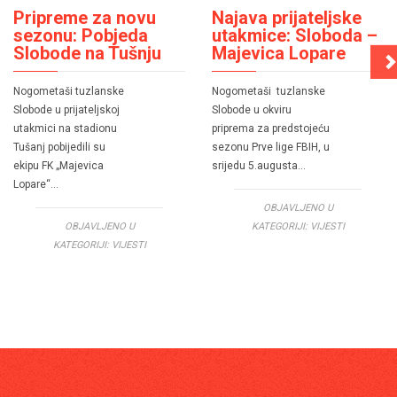
Pripreme za novu
Najava prijateljske
sezonu: Pobjeda
utakmice: Sloboda –
Slobode na Tušnju
Majevica Lopare
Nogometaši tuzlanske
Nogometaši tuzlanske
Slobode u prijateljskoj
Slobode u okviru
utakmici na stadionu
priprema za predstojeću
Tušanj pobijedili su
sezonu Prve lige FBIH, u
ekipu FK „Majevica
srijedu 5.augusta…
Lopare“…
OBJAVLJENO U
OBJAVLJENO U
KATEGORIJI:
VIJESTI
KATEGORIJI:
VIJESTI