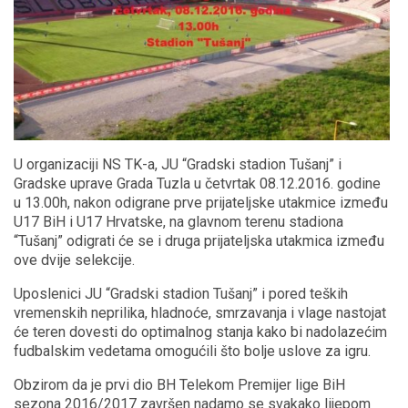
U organizaciji NS TK-a, JU “Gradski stadion Tušanj” i
Gradske uprave Grada Tuzla u četvrtak 08.12.2016. godine
u 13.00h, nakon odigrane prve prijateljske utakmice između
U17 BiH i U17 Hrvatske, na glavnom terenu stadiona
“Tušanj” odigrati će se i druga prijateljska utakmica između
ove dvije selekcije.
Uposlenici JU “Gradski stadion Tušanj” i pored teških
vremenskih neprilika, hladnoće, smrzavanja i vlage nastojat
će teren dovesti do optimalnog stanja kako bi nadolazećim
fudbalskim vedetama omogućili što bolje uslove za igru.
Obzirom da je prvi dio BH Telekom Premijer lige BiH
sezona 2016/2017 završen nadamo se svakako lijepom