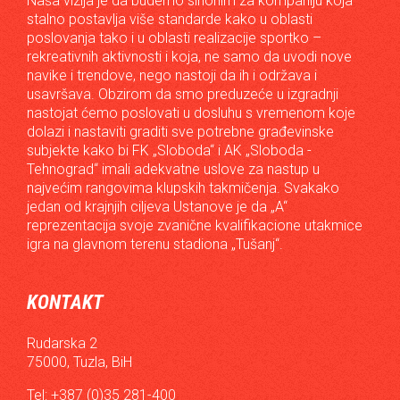
Naša vizija je da budemo sinonim za kompaniju koja
stalno postavlja više standarde kako u oblasti
poslovanja tako i u oblasti realizacije sportko –
rekreativnih aktivnosti i koja, ne samo da uvodi nove
navike i trendove, nego nastoji da ih i održava i
usavršava. Obzirom da smo preduzeće u izgradnji
nastojat ćemo poslovati u dosluhu s vremenom koje
dolazi i nastaviti graditi sve potrebne građevinske
subjekte kako bi FK „Sloboda“ i AK „Sloboda -
Tehnograd“ imali adekvatne uslove za nastup u
najvećim rangovima klupskih takmičenja. Svakako
jedan od krajnjih ciljeva Ustanove je da „A“
reprezentacija svoje zvanične kvalifikacione utakmice
igra na glavnom terenu stadiona „Tušanj“.
KONTAKT
Rudarska 2
75000, Tuzla, BiH
Tel: +387 (0)35 281-400