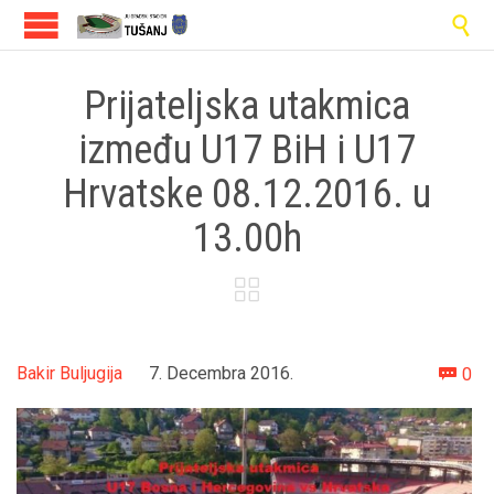

Prijateljska utakmica
između U17 BiH i U17
Hrvatske 08.12.2016. u
13.00h

Co
Bakir Buljugija
7. Decembra 2016.
0
