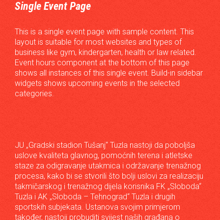
Single Event Page
This is a single event page with sample content. This
layout is suitable for most websites and types of
business like gym, kindergarten, health or law related.
Event hours component at the bottom of this page
shows all instances of this single event. Build-in sidebar
widgets shows upcoming events in the selected
categories.
JU „Gradski stadion Tušanj“ Tuzla nastoji da poboljša
uslove kvaliteta glavnog, pomoćnih terena i atletske
staze za odigravanje utakmica i održavanje trenažnog
procesa, kako bi se stvorili što bolji uslovi za realizaciju
takmičarskog i trenažnog dijela korisnika FK „Sloboda“
Tuzla i AK „Sloboda – Tehnograd“ Tuzla i drugih
sportskih subjekata. Ustanova svojim primjerom
također, nastoji probuditi svijest naših građana o