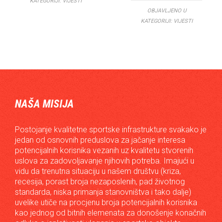
KATEGORIJI:
VIJESTI
OBJAVLJENO U
KATEGORIJI:
VIJESTI
NAŠA MISIJA
Postojanje kvalitetne sportske infrastrukture svakako je
jedan od osnovnih preduslova za jačanje interesa
potencijalnih korisnika vezanih uz kvalitetu stvorenih
uslova za zadovoljavanje njihovih potreba. Imajući u
vidu da trenutna situaciju u našem društvu (kriza,
recesija, porast broja nezaposlenih, pad životnog
standarda, niska primanja stanovništva i tako dalje)
uvelike utiče na procjenu broja potencijalnih korisnika
kao jednog od bitnih elemenata za donošenje konačnih