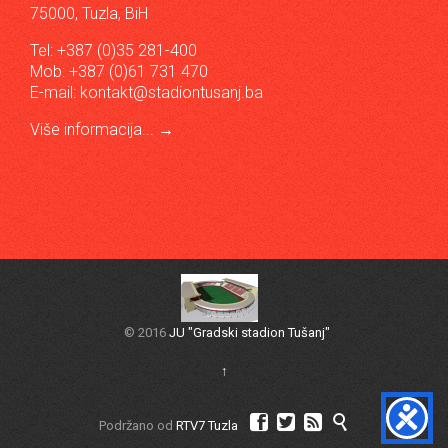
75000, Tuzla, BiH
Tel: +387 (0)35 281-400
Mob: +387 (0)61 731 470
E-mail:
kontakt@stadiontusanj.ba
Više informacija...
→
© 2016
JU "Gradski stadion Tušanj"
↑




Podržano od
RTV7 Tuzla