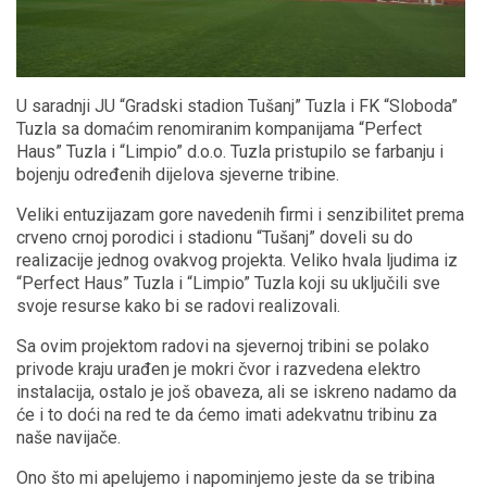
U saradnji JU “Gradski stadion Tušanj” Tuzla i FK “Sloboda”
Tuzla sa domaćim renomiranim kompanijama “Perfect
Haus” Tuzla i “Limpio” d.o.o. Tuzla pristupilo se farbanju i
bojenju određenih dijelova sjeverne tribine.
Veliki entuzijazam gore navedenih firmi i senzibilitet prema
crveno crnoj porodici i stadionu “Tušanj” doveli su do
realizacije jednog ovakvog projekta. Veliko hvala ljudima iz
“Perfect Haus” Tuzla i “Limpio” Tuzla koji su uključili sve
svoje resurse kako bi se radovi realizovali.
Sa ovim projektom radovi na sjevernoj tribini se polako
privode kraju urađen je mokri čvor i razvedena elektro
instalacija, ostalo je još obaveza, ali se iskreno nadamo da
će i to doći na red te da ćemo imati adekvatnu tribinu za
naše navijače.
Ono što mi apelujemo i napominjemo jeste da se tribina