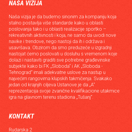
NAŠA VIZIJA
Naša vizija je da budemo sinonim za kompaniju koja
stalno postavlja više standarde kako u oblasti
poslovanja tako i u oblasti realizacije sportko –
rekreativnih aktivnosti i koja, ne samo da uvodi nove
navike i trendove, nego nastoji da ih i održava i
usavršava. Obzirom da smo preduzeće u izgradnji
nastojat ćemo poslovati u dosluhu s vremenom koje
dolazi i nastaviti graditi sve potrebne građevinske
subjekte kako bi FK „Sloboda“ i AK „Sloboda -
Tehnograd“ imali adekvatne uslove za nastup u
najvećim rangovima klupskih takmičenja. Svakako
jedan od krajnjih ciljeva Ustanove je da „A“
reprezentacija svoje zvanične kvalifikacione utakmice
igra na glavnom terenu stadiona „Tušanj“.
KONTAKT
Rudarska 2