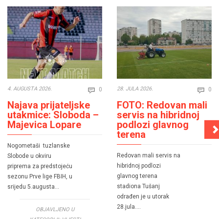
Comments
Co
4. AUGUSTA 2026.
28. JULA 2026.
0
0


Najava prijateljske
FOTO: Redovan mali
utakmice: Sloboda –
servis na hibridnoj
Majevica Lopare
podlozi glavnog
terena
Nogometaši tuzlanske
Redovan mali servis na
Slobode u okviru
hibridnoj podlozi
priprema za predstojeću
glavnog terena
sezonu Prve lige FBIH, u
stadiona Tušanj
srijedu 5.augusta…
odrađen je u utorak
28.jula….
OBJAVLJENO U