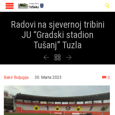

Radovi na sjevernoj tribini
JU “Gradski stadion
Tušanj” Tuzla



Co
Bakir Buljugija
30. Marta 2023.
0
