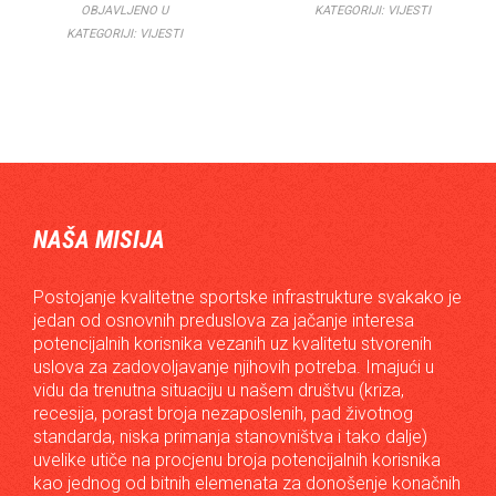
OBJAVLJENO U
KATEGORIJI:
VIJESTI
KATEGORIJI:
VIJESTI
NAŠA MISIJA
Postojanje kvalitetne sportske infrastrukture svakako je
jedan od osnovnih preduslova za jačanje interesa
potencijalnih korisnika vezanih uz kvalitetu stvorenih
uslova za zadovoljavanje njihovih potreba. Imajući u
vidu da trenutna situaciju u našem društvu (kriza,
recesija, porast broja nezaposlenih, pad životnog
standarda, niska primanja stanovništva i tako dalje)
uvelike utiče na procjenu broja potencijalnih korisnika
kao jednog od bitnih elemenata za donošenje konačnih