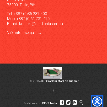
75000, Tuzla, BiH
Tel: +387 (0)35 281-400
Mob: +387 (0)61 731 470
E-mail:
kontakt@stadiontusanj.ba
Više informacija...
→
© 2016
JU "Gradski stadion Tušanj"
↑




Podržano od
RTV7 Tuzla