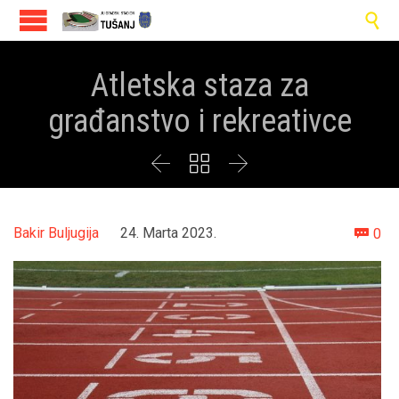

Atletska staza za
građanstvo i rekreativce



Co
Bakir Buljugija
24. Marta 2023.
0
