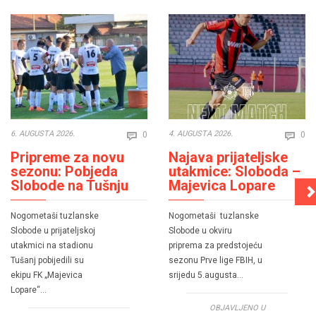
Comments
Co
6. AUGUSTA 2026.
4. AUGUSTA 2026.
0
0


Pripreme za novu
Najava prijateljske
sezonu: Pobjeda
utakmice: Sloboda –
Slobode na Tušnju
Majevica Lopare
Nogometaši tuzlanske
Nogometaši tuzlanske
Slobode u prijateljskoj
Slobode u okviru
utakmici na stadionu
priprema za predstojeću
Tušanj pobijedili su
sezonu Prve lige FBIH, u
ekipu FK „Majevica
srijedu 5.augusta…
Lopare“…
OBJAVLJENO U