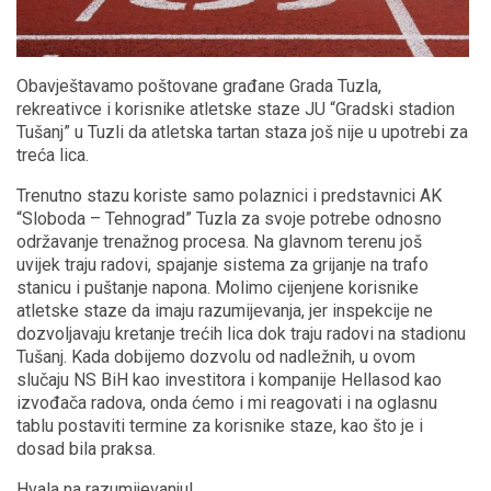
Obavještavamo poštovane građane Grada Tuzla,
rekreativce i korisnike atletske staze JU “Gradski stadion
Tušanj” u Tuzli da atletska tartan staza još nije u upotrebi za
treća lica.
Trenutno stazu koriste samo polaznici i predstavnici AK
“Sloboda – Tehnograd” Tuzla za svoje potrebe odnosno
održavanje trenažnog procesa. Na glavnom terenu još
uvijek traju radovi, spajanje sistema za grijanje na trafo
stanicu i puštanje napona. Molimo cijenjene korisnike
atletske staze da imaju razumijevanja, jer inspekcije ne
dozvoljavaju kretanje trećih lica dok traju radovi na stadionu
Tušanj. Kada dobijemo dozvolu od nadležnih, u ovom
slučaju NS BiH kao investitora i kompanije Hellasod kao
izvođača radova, onda ćemo i mi reagovati i na oglasnu
tablu postaviti termine za korisnike staze, kao što je i
dosad bila praksa.
Hvala na razumijevanju!