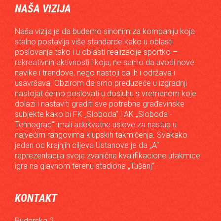
NAŠA VIZIJA
Naša vizija je da budemo sinonim za kompaniju koja
stalno postavlja više standarde kako u oblasti
poslovanja tako i u oblasti realizacije sportko –
rekreativnih aktivnosti i koja, ne samo da uvodi nove
navike i trendove, nego nastoji da ih i održava i
usavršava. Obzirom da smo preduzeće u izgradnji
nastojat ćemo poslovati u dosluhu s vremenom koje
dolazi i nastaviti graditi sve potrebne građevinske
subjekte kako bi FK „Sloboda“ i AK „Sloboda -
Tehnograd“ imali adekvatne uslove za nastup u
najvećim rangovima klupskih takmičenja. Svakako
jedan od krajnjih ciljeva Ustanove je da „A“
reprezentacija svoje zvanične kvalifikacione utakmice
igra na glavnom terenu stadiona „Tušanj“.
KONTAKT
Rudarska 2