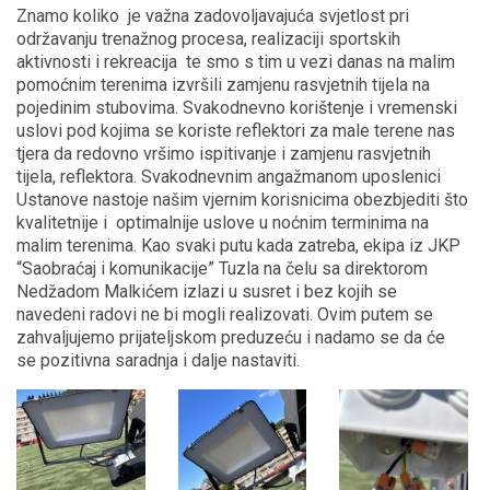
Znamo koliko je važna zadovoljavajuća svjetlost pri
održavanju trenažnog procesa, realizaciji sportskih
aktivnosti i rekreacija te smo s tim u vezi danas na malim
pomoćnim terenima izvršili zamjenu rasvjetnih tijela na
pojedinim stubovima. Svakodnevno korištenje i vremenski
uslovi pod kojima se koriste reflektori za male terene nas
tjera da redovno vršimo ispitivanje i zamjenu rasvjetnih
tijela, reflektora. Svakodnevnim angažmanom uposlenici
Ustanove nastoje našim vjernim korisnicima obezbjediti što
kvalitetnije i optimalnije uslove u noćnim terminima na
malim terenima. Kao svaki putu kada zatreba, ekipa iz JKP
“Saobraćaj i komunikacije” Tuzla na čelu sa direktorom
Nedžadom Malkićem izlazi u susret i bez kojih se
navedeni radovi ne bi mogli realizovati. Ovim putem se
zahvaljujemo prijateljskom preduzeću i nadamo se da će
se pozitivna saradnja i dalje nastaviti.