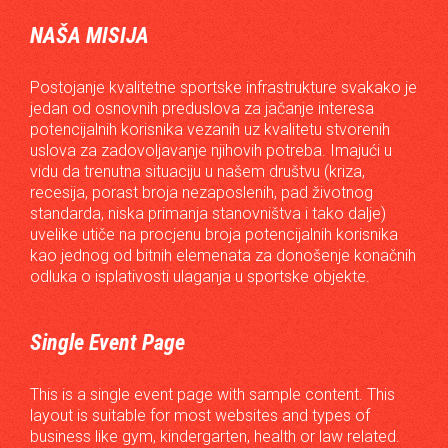
NAŠA MISIJA
Postojanje kvalitetne sportske infrastrukture svakako je
jedan od osnovnih preduslova za jačanje interesa
potencijalnih korisnika vezanih uz kvalitetu stvorenih
uslova za zadovoljavanje njihovih potreba. Imajući u
vidu da trenutna situaciju u našem društvu (kriza,
recesija, porast broja nezaposlenih, pad životnog
standarda, niska primanja stanovništva i tako dalje)
uvelike utiče na procjenu broja potencijalnih korisnika
kao jednog od bitnih elemenata za donošenje konačnih
odluka o isplativosti ulaganja u sportske objekte.
Single Event Page
This is a single event page with sample content. This
layout is suitable for most websites and types of
business like gym, kindergarten, health or law related.