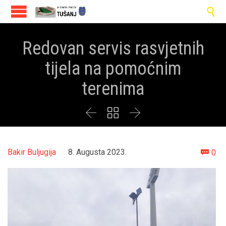

Redovan servis rasvjetnih
tijela na pomoćnim
terenima



Co
Bakir Buljugija
8. Augusta 2023.
0
