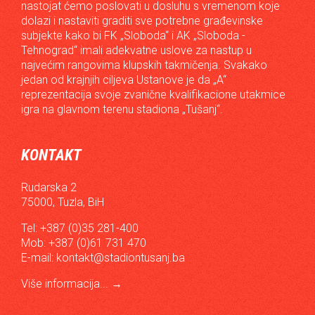
nastojat ćemo poslovati u dosluhu s vremenom koje
dolazi i nastaviti graditi sve potrebne građevinske
subjekte kako bi FK „Sloboda“ i AK „Sloboda -
Tehnograd“ imali adekvatne uslove za nastup u
najvećim rangovima klupskih takmičenja. Svakako
jedan od krajnjih ciljeva Ustanove je da „A“
reprezentacija svoje zvanične kvalifikacione utakmice
igra na glavnom terenu stadiona „Tušanj“.
KONTAKT
Rudarska 2
75000, Tuzla, BiH
Tel: +387 (0)35 281-400
Mob: +387 (0)61 731 470
E-mail:
kontakt@stadiontusanj.ba
Više informacija...
→