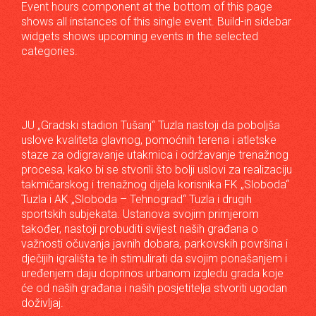
Event hours component at the bottom of this page
shows all instances of this single event. Build-in sidebar
widgets shows upcoming events in the selected
categories.
JU „Gradski stadion Tušanj“ Tuzla nastoji da poboljša
uslove kvaliteta glavnog, pomoćnih terena i atletske
staze za odigravanje utakmica i održavanje trenažnog
procesa, kako bi se stvorili što bolji uslovi za realizaciju
takmičarskog i trenažnog dijela korisnika FK „Sloboda“
Tuzla i AK „Sloboda – Tehnograd“ Tuzla i drugih
sportskih subjekata. Ustanova svojim primjerom
također, nastoji probuditi svijest naših građana o
važnosti očuvanja javnih dobara, parkovskih površina i
dječijih igrališta te ih stimulirati da svojim ponašanjem i
uređenjem daju doprinos urbanom izgledu grada koje
će od naših građana i naših posjetitelja stvoriti ugodan
doživljaj.