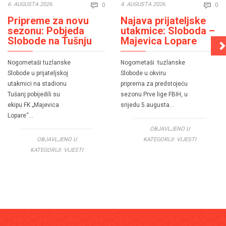
Comments
Co
6. AUGUSTA 2026.
4. AUGUSTA 2026.
0
0


Pripreme za novu
Najava prijateljske
sezonu: Pobjeda
utakmice: Sloboda –
Slobode na Tušnju
Majevica Lopare
Nogometaši tuzlanske
Nogometaši tuzlanske
Slobode u prijateljskoj
Slobode u okviru
utakmici na stadionu
priprema za predstojeću
Tušanj pobijedili su
sezonu Prve lige FBIH, u
ekipu FK „Majevica
srijedu 5.augusta…
Lopare“…
OBJAVLJENO U
OBJAVLJENO U
KATEGORIJI:
VIJESTI
KATEGORIJI:
VIJESTI