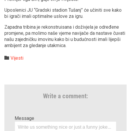
Uposlenici JU “Gradski stadion Tušanj” će učiniti sve kako
bi igrači imali optimalne uslove za igru.
Zapadna tribina je rekonstruisana i doživjela je određene
promjene, pa molimo naše vjerne navijače da nastave čuvati
našu zajedničku imovinu kako bi u budućnosti imali lijepši
ambijent za gledanje utakmica.
Category

Vijesti
Write a comment:
Message