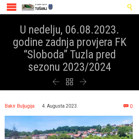

U nedelju, 06.08.2023.
godine zadnja provjera FK
“Sloboda” Tuzla pred
sezonu 2023/2024



Co
Bakir Buljugija
4. Augusta 2023.
0
