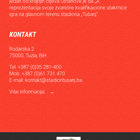
jedan od krajnjih ciljeva Ustanove je da „A“
reprezentacija svoje zvanične kvalifikacione utakmice
igra na glavnom terenu stadiona „Tušanj“.
KONTAKT
Rudarska 2
75000, Tuzla, BiH
Tel: +387 (0)35 281-400
Mob: +387 (0)61 731 470
E-mail:
kontakt@stadiontusanj.ba
Više informacija...
→