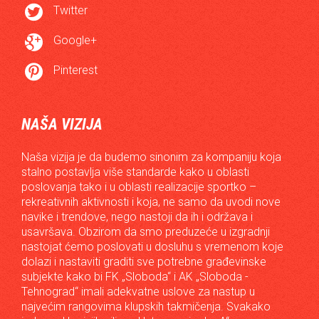

Twitter

Google+

Pinterest
NAŠA VIZIJA
Naša vizija je da budemo sinonim za kompaniju koja
stalno postavlja više standarde kako u oblasti
poslovanja tako i u oblasti realizacije sportko –
rekreativnih aktivnosti i koja, ne samo da uvodi nove
navike i trendove, nego nastoji da ih i održava i
usavršava. Obzirom da smo preduzeće u izgradnji
nastojat ćemo poslovati u dosluhu s vremenom koje
dolazi i nastaviti graditi sve potrebne građevinske
subjekte kako bi FK „Sloboda“ i AK „Sloboda -
Tehnograd“ imali adekvatne uslove za nastup u
najvećim rangovima klupskih takmičenja. Svakako