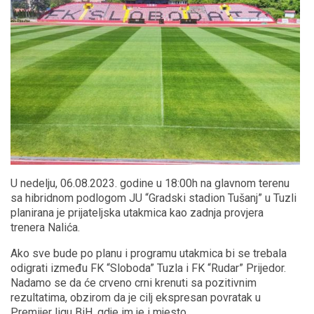
U nedelju, 06.08.2023. godine u 18:00h na glavnom terenu
sa hibridnom podlogom JU “Gradski stadion Tušanj” u Tuzli
planirana je prijateljska utakmica kao zadnja provjera
trenera Nalića.
Ako sve bude po planu i programu utakmica bi se trebala
odigrati između FK “Sloboda” Tuzla i FK “Rudar” Prijedor.
Nadamo se da će crveno crni krenuti sa pozitivnim
rezultatima, obzirom da je cilj ekspresan povratak u
Premijer ligu BiH, gdje im je i mjesto.