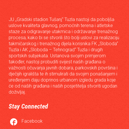
JU „Gradski stadion Tušanj“ Tuzla nastoji da poboljša
uslove kvaliteta glavnog, pomoćnih terena i atletske
staze za odigravanje utakmica i održavanje trenažnog
procesa, kako bi se stvorili što bolji uslovi za realizaciju
takmičarskog i trenažnog dijela korisnika FK „Sloboda“
Tuzla i AK „Sloboda – Tehnograd“ Tuzla i drugih
sportskih subjekata. Ustanova svojim primjerom
također, nastoji probuditi svijest naših građana o
važnosti očuvanja javnih dobara, parkovskih površina i
dječijih igrališta te ih stimulirati da svojim ponašanjem i
uređenjem daju doprinos urbanom izgledu grada koje
će od naših građana i naših posjetitelja stvoriti ugodan
doživljaj.
Stay Connected

Facebook