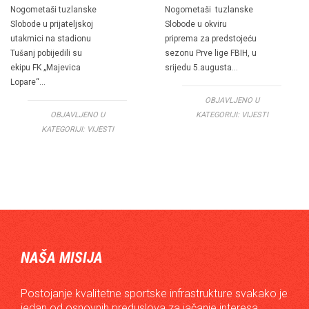
Nogometaši tuzlanske
Nogometaši tuzlanske
Slobode u prijateljskoj
Slobode u okviru
utakmici na stadionu
priprema za predstojeću
Tušanj pobijedili su
sezonu Prve lige FBIH, u
ekipu FK „Majevica
srijedu 5.augusta…
Lopare“…
OBJAVLJENO U
OBJAVLJENO U
KATEGORIJI:
VIJESTI
KATEGORIJI:
VIJESTI
NAŠA MISIJA
Postojanje kvalitetne sportske infrastrukture svakako je
jedan od osnovnih preduslova za jačanje interesa