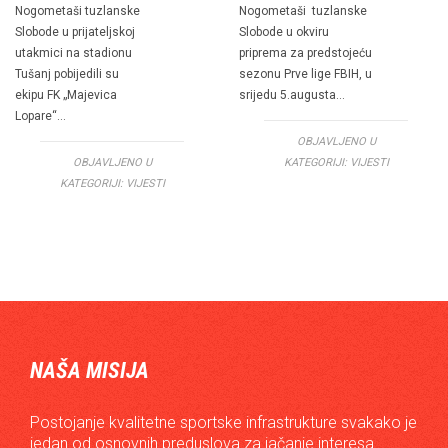
Nogometaši tuzlanske
Nogometaši tuzlanske
Slobode u prijateljskoj
Slobode u okviru
utakmici na stadionu
priprema za predstojeću
Tušanj pobijedili su
sezonu Prve lige FBIH, u
ekipu FK „Majevica
srijedu 5.augusta…
Lopare“…
OBJAVLJENO U
OBJAVLJENO U
KATEGORIJI:
VIJESTI
KATEGORIJI:
VIJESTI
NAŠA MISIJA
Postojanje kvalitetne sportske infrastrukture svakako je
jedan od osnovnih preduslova za jačanje interesa