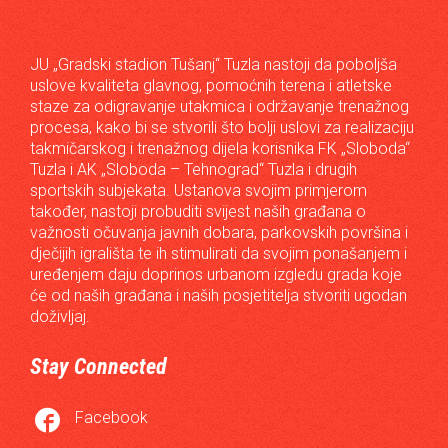
JU „Gradski stadion Tušanj“ Tuzla nastoji da poboljša
uslove kvaliteta glavnog, pomoćnih terena i atletske
staze za odigravanje utakmica i održavanje trenažnog
procesa, kako bi se stvorili što bolji uslovi za realizaciju
takmičarskog i trenažnog dijela korisnika FK „Sloboda“
Tuzla i AK „Sloboda – Tehnograd“ Tuzla i drugih
sportskih subjekata. Ustanova svojim primjerom
također, nastoji probuditi svijest naših građana o
važnosti očuvanja javnih dobara, parkovskih površina i
dječijih igrališta te ih stimulirati da svojim ponašanjem i
uređenjem daju doprinos urbanom izgledu grada koje
će od naših građana i naših posjetitelja stvoriti ugodan
doživljaj.
Stay Connected

Facebook