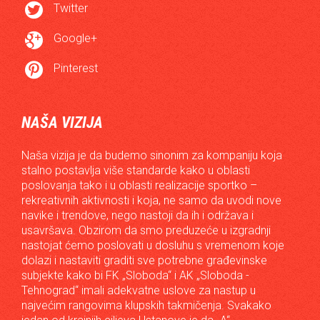

Twitter

Google+

Pinterest
NAŠA VIZIJA
Naša vizija je da budemo sinonim za kompaniju koja
stalno postavlja više standarde kako u oblasti
poslovanja tako i u oblasti realizacije sportko –
rekreativnih aktivnosti i koja, ne samo da uvodi nove
navike i trendove, nego nastoji da ih i održava i
usavršava. Obzirom da smo preduzeće u izgradnji
nastojat ćemo poslovati u dosluhu s vremenom koje
dolazi i nastaviti graditi sve potrebne građevinske
subjekte kako bi FK „Sloboda“ i AK „Sloboda -
Tehnograd“ imali adekvatne uslove za nastup u
najvećim rangovima klupskih takmičenja. Svakako