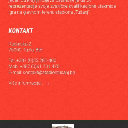
jedan od krajnjih ciljeva Ustanove je da „A“
reprezentacija svoje zvanične kvalifikacione utakmice
igra na glavnom terenu stadiona „Tušanj“.
KONTAKT
Rudarska 2
75000, Tuzla, BiH
Tel: +387 (0)35 281-400
Mob: +387 (0)61 731 470
E-mail:
kontakt@stadiontusanj.ba
Više informacija...
→