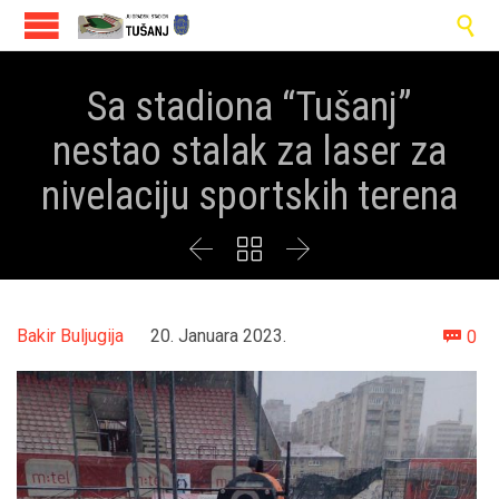

Sa stadiona “Tušanj”
nestao stalak za laser za
nivelaciju sportskih terena



Co
Bakir Buljugija
20. Januara 2023.
0
