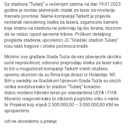
Sa stadiona “Tušanj” u večernjim satima, na dan 19.01.2023.
godine je nestao aluminijski stalak za laser za nivelaciju
travnate površine. Naime kompanija Tarkett je prijavila
nestanak navedenog stalka za lasera, sigurnosne kamere
koje imamo na stadionu ne pokrivaju taj dio terena, obzirom
da se nalazi ispod sjeverne tribine. Prilikom detaljnog
pregleda stadiona, uposlenici JU “Gradski stadion Tušanj”
nisu našli tragove i otiske počinioca krađe.
Molimo sve građane Grada Tuzla da nas obavijeste ukoliko
uoče nepravilnost, odnosno preprodaju stalka za laser kako
bi bili u mogućnosti kompaniji Tarkett vratiti otuđenu
opremu obzirom da su firma koja dolazi iz Holandije. NS
BiH u saradnji sa Gradskom Upravom Grada Tuzla su uložili
velika sredstva kako bi stadion “Tušanj” konačno
dobio moderni hibridni teren po standardima UEFA i FIFA.
Moramo reagovati kako bi otklonili pogrešnu sliku o nama
te Projekat koji vrijedi 2.500.000,00 – 3.000.000,00 KM ne
upropastimo
isti ne dovedemo u pitanje.