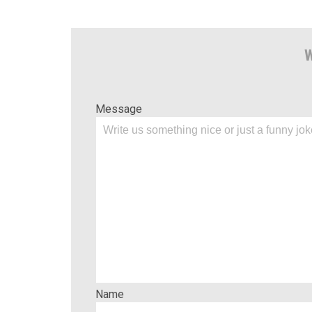
W
Message
Name