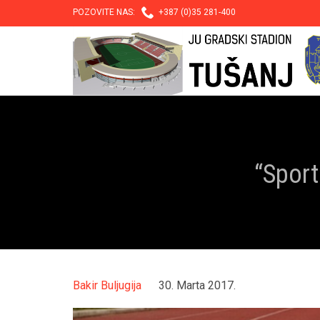

POZOVITE NAS:
+387 (0)35 281-400
“Sport
Bakir Buljugija
30. Marta 2017.