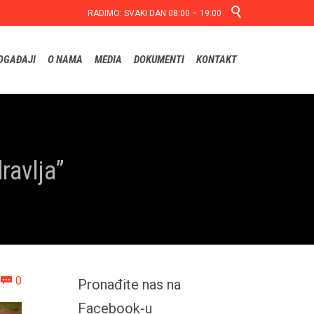

RADIMO: SVAKI DAN 08:00 – 19:00
Skip
OGAĐAJI
O NAMA
MEDIA
DOKUMENTI
KONTAKT
to
content
ravlja”
Comments
0

Pronađite nas na
Facebook-u