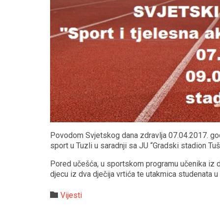
Povodom Svjetskog dana zdravlja 07.04.2017. godi
sport u Tuzli u saradnji sa JU “Gradski stadion Tuš
Pored učešća, u sportskom programu učenika iz dvi
djecu iz dva dječija vrtića te utakmica studenata 
Category

Vijesti