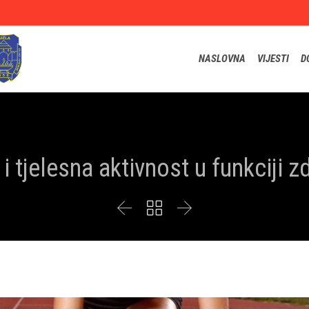
NASLOVNA
VIJESTI
D
 i tjelesna aktivnost u funkciji zd


