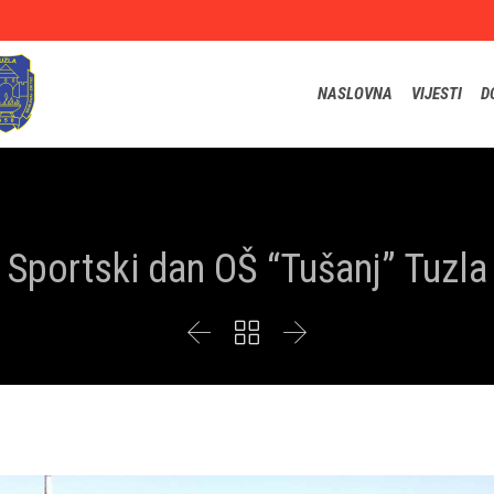
NASLOVNA
VIJESTI
D
Sportski dan OŠ “Tušanj” Tuzla


