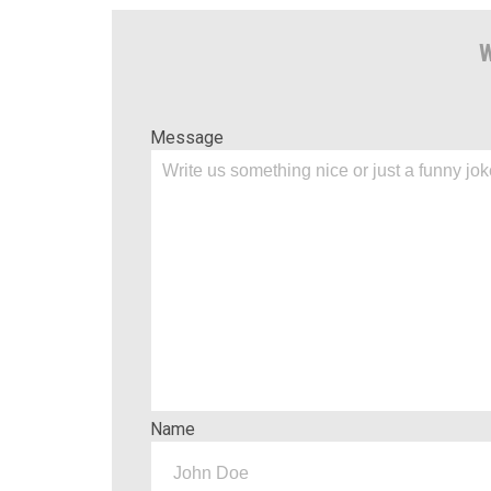
W
Message
Name