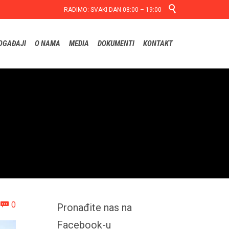

RADIMO: SVAKI DAN 08:00 – 19:00
Skip
OGAĐAJI
O NAMA
MEDIA
DOKUMENTI
KONTAKT
to
content
Comments
0

Pronađite nas na
Facebook-u