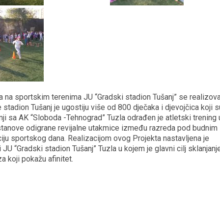
a na sportskim terenima JU “Gradski stadion Tušanj” se realizov
stadion Tušanj je ugostiju više od 800 dječaka i djevojčica koji s
nji sa AK “Sloboda -Tehnograd” Tuzla odrađen je atletski trening 
Ustanove odigrane revijalne utakmice između razreda pod budnim
ciju sportskog dana. Realizacijom ovog Projekta nastavljena je
U “Gradski stadion Tušanj” Tuzla u kojem je glavni cilj sklanjanj
 koji pokažu afinitet.