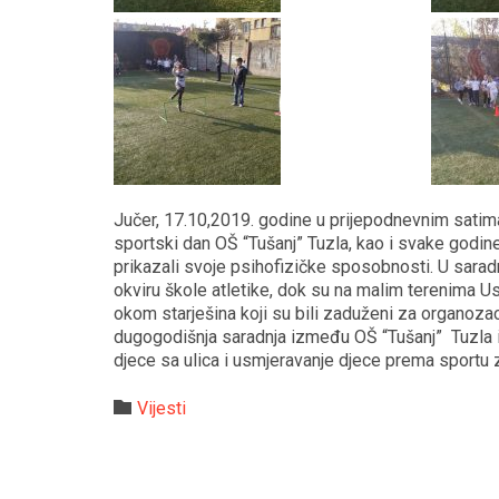
Jučer, 17.10,2019. godine u prijepodnevnim satim
sportski dan OŠ “Tušanj” Tuzla, kao i svake godine 
prikazali svoje psihofizičke sposobnosti. U sarad
okviru škole atletike, dok su na malim terenima 
okom starješina koji su bili zaduženi za organoza
dugogodišnja saradnja između OŠ “Tušanj” Tuzla i J
djece sa ulica i usmjeravanje djece prema sportu za
Category

Vijesti