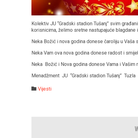
Kolektiv JU “Gradski stadion Tušanj” svim građan
korisnicima, želimo sretne nastupajuće blagdane i
Neka Božić i nova godina donese čaroliju u Vaša s
Neka Vam ova nova godina donese radost i smijeh. B
Neka Božić i Nova godina donese Vama i Vašim n
Menadžment JU “Gradski stadion Tušanj” Tuzla
Category

Vijesti
W