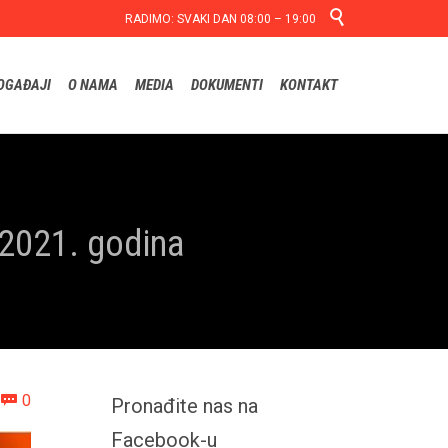

RADIMO: SVAKI DAN 08:00 – 19:00
Skip
OGAĐAJI
O NAMA
MEDIA
DOKUMENTI
KONTAKT
to
content
a 2021. godina
Comments
0

Pronađite nas na
Facebook-u