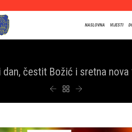
NASLOVNA
VIJESTI
D
 dan, čestit Božić i sretna nov


