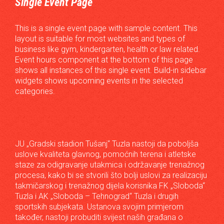
Single Event Page
This is a single event page with sample content. This
layout is suitable for most websites and types of
business like gym, kindergarten, health or law related.
Event hours component at the bottom of this page
shows all instances of this single event. Build-in sidebar
widgets shows upcoming events in the selected
categories.
JU „Gradski stadion Tušanj“ Tuzla nastoji da poboljša
uslove kvaliteta glavnog, pomoćnih terena i atletske
staze za odigravanje utakmica i održavanje trenažnog
procesa, kako bi se stvorili što bolji uslovi za realizaciju
takmičarskog i trenažnog dijela korisnika FK „Sloboda“
Tuzla i AK „Sloboda – Tehnograd“ Tuzla i drugih
sportskih subjekata. Ustanova svojim primjerom
također, nastoji probuditi svijest naših građana o