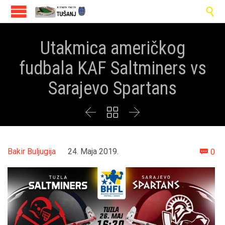

Utakmica američkog
fudbala KAF Saltminers vs
Sarajevo Spartans



Co
Bakir Buljugija
24. Maja 2019.
0
