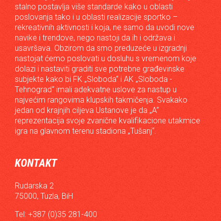
stalno postavlja više standarde kako u oblasti
poslovanja tako i u oblasti realizacije sportko –
rekreativnih aktivnosti i koja, ne samo da uvodi nove
navike i trendove, nego nastoji da ih i održava i
usavršava. Obzirom da smo preduzeće u izgradnji
nastojat ćemo poslovati u dosluhu s vremenom koje
dolazi i nastaviti graditi sve potrebne građevinske
subjekte kako bi FK „Sloboda“ i AK „Sloboda -
Tehnograd“ imali adekvatne uslove za nastup u
najvećim rangovima klupskih takmičenja. Svakako
jedan od krajnjih ciljeva Ustanove je da „A“
reprezentacija svoje zvanične kvalifikacione utakmice
igra na glavnom terenu stadiona „Tušanj“.
KONTAKT
Rudarska 2
75000, Tuzla, BiH
Tel: +387 (0)35 281-400