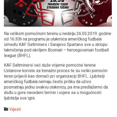
Na velikom pomoćnom terenu u nedelju 26.05.2019. godine
od 16.30h na programu je utakmica američkog fudbala
između KAF Saltminers i Sarajevo Spartans sve u sklopu
takmičenja pod okriljem Bosnian – hercegovenian football
league (BHFL).
KAF Saltminersi već duže vrijeme pomoćne terene
Ustanove koriste za trenažni proces te su veliki pomoćni
teren prijavili kao domaći pri organizaciji BHFL. Ljubitelji
američkog fudbala nemaju često priliku da uživo
posmatraju jednu ovakvu utakmicu, pa ima predlažemo da
dođu u gore navedeni termin i uvjere se u mogućnosti
ljubitelja ove igre.
Category

Vijesti