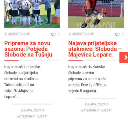
Comments
Co
6. AUGUSTA 2026.
4. AUGUSTA 2026.
0
0


Pripreme za novu
Najava prijateljske
sezonu: Pobjeda
utakmice: Sloboda –
Slobode na Tušnju
Majevica Lopare
Nogometaši tuzlanske
Nogometaši tuzlanske
Slobode u prijateljskoj
Slobode u okviru
utakmici na stadionu
priprema za predstojeću
Tušanj pobijedili su
sezonu Prve lige FBIH, u
ekipu FK „Majevica
srijedu 5.augusta…
Lopare“…
OBJAVLJENO U
OBJAVLJENO U
KATEGORIJI:
VIJESTI
KATEGORIJI:
VIJESTI