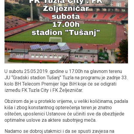
U subotu 25.05.2019. gpdine u 17.00h na glavnom terenu
JU “Gradski stadion Tušanj” Tuzla na programu je zadnje 33.
kolo BH Telecom Premijer lige BiH koje će se odigrati
između FK Tuzla City i FK Željezničar.
Obzirom da je u proteklo vrijeme, u veliki količinama, padala
kiša i zbog konstantnog opterečenja teren je znatno
oštečen, uposlenici Ustanove će učiniti sve da obezbjede
optimalne uslove za aktere subotnjeg meča.
Nadamo se dobroj utakmici i da se spusti zavjesa na