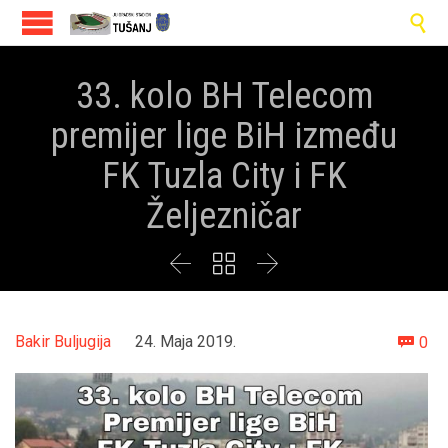

33. kolo BH Telecom
premijer lige BiH između
FK Tuzla City i FK
Željezničar



Co
Bakir Buljugija
24. Maja 2019.
0
