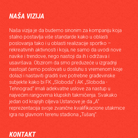
NAŠA VIZIJA
Naša vizija je da budemo sinonim za kompaniju koja
stalno postavlja više standarde kako u oblasti
poslovanja tako i u oblasti realizacije sportko –
rekreativnih aktivnosti i koja, ne samo da uvodi nove
navike i trendove, nego nastoji da ih i održava i
usavršava. Obzirom da smo preduzeće u izgradnji
nastojat ćemo poslovati u dosluhu s vremenom koje
dolazi i nastaviti graditi sve potrebne građevinske
subjekte kako bi FK „Sloboda“ i AK „Sloboda -
Tehnograd“ imali adekvatne uslove za nastup u
najvećim rangovima klupskih takmičenja. Svakako
jedan od krajnjih ciljeva Ustanove je da „A“
reprezentacija svoje zvanične kvalifikacione utakmice
igra na glavnom terenu stadiona „Tušanj“.
KONTAKT