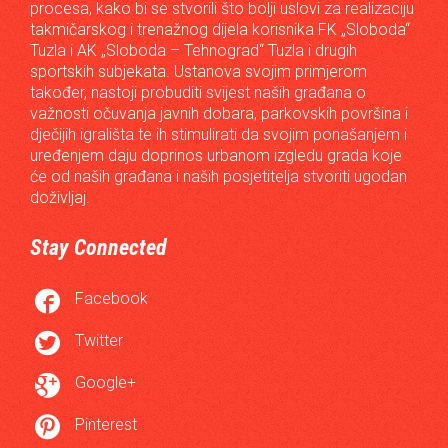
procesa, kako bi se stvorili što bolji uslovi za realizaciju
takmičarskog i trenažnog dijela korisnika FK „Sloboda“
Tuzla i AK „Sloboda – Tehnograd“ Tuzla i drugih
sportskih subjekata. Ustanova svojim primjerom
također, nastoji probuditi svijest naših građana o
važnosti očuvanja javnih dobara, parkovskih površina i
dječijih igrališta te ih stimulirati da svojim ponašanjem i
uređenjem daju doprinos urbanom izgledu grada koje
će od naših građana i naših posjetitelja stvoriti ugodan
doživljaj.
Stay Connected

Facebook

Twitter

Google+

Pinterest