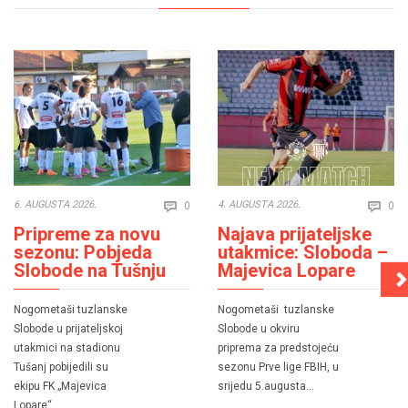
Comments
Co
6. AUGUSTA 2026.
4. AUGUSTA 2026.
0
0


Pripreme za novu
Najava prijateljske
sezonu: Pobjeda
utakmice: Sloboda –
Slobode na Tušnju
Majevica Lopare
Nogometaši tuzlanske
Nogometaši tuzlanske
Slobode u prijateljskoj
Slobode u okviru
utakmici na stadionu
priprema za predstojeću
Tušanj pobijedili su
sezonu Prve lige FBIH, u
ekipu FK „Majevica
srijedu 5.augusta…
Lopare“…