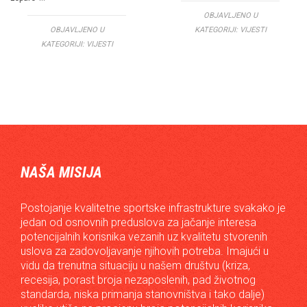
OBJAVLJENO U
OBJAVLJENO U
KATEGORIJI:
VIJESTI
KATEGORIJI:
VIJESTI
NAŠA MISIJA
Postojanje kvalitetne sportske infrastrukture svakako je
jedan od osnovnih preduslova za jačanje interesa
potencijalnih korisnika vezanih uz kvalitetu stvorenih
uslova za zadovoljavanje njihovih potreba. Imajući u
vidu da trenutna situaciju u našem društvu (kriza,
recesija, porast broja nezaposlenih, pad životnog
standarda, niska primanja stanovništva i tako dalje)