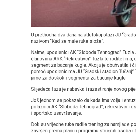
U prethodna dva dana na atletskoj stazi JU “Grads
nazivom “Kad se male ruke slože”.
Naime, uposlenici AK “Sloboda Tehnograd” Tuzla sa
članovima ARK “Rekreativci” Tuzla te roditeljima, 
segment za bacanje kugle. Akcija je obuhvatila i č
pomoć uposlenicima JU “Gradski stadion Tušanj” Tu
jame za doskok i segmenta za bacanje kugle.
Slijedeća faza je nabavka i razastiranje novog pij
Još jednom se pokazalo da kada ima volja i entuzi
polaznici AK “Sloboda Tehnograd”, rekreativci i os
i sportsko usavršavanje.
Dok su vrijedne ruke radile trening za namjlađe po
završen prema planu i programu stručnih osoba i t