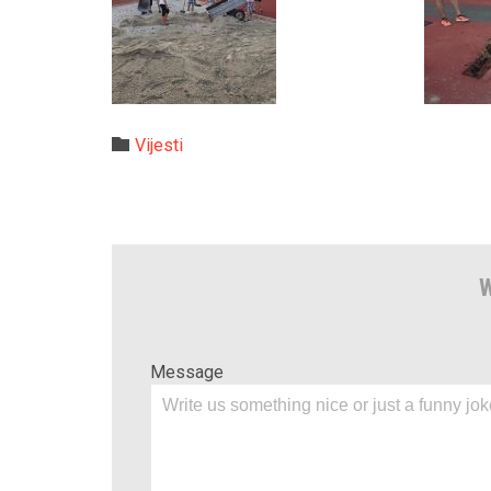
Category

Vijesti
W
Message