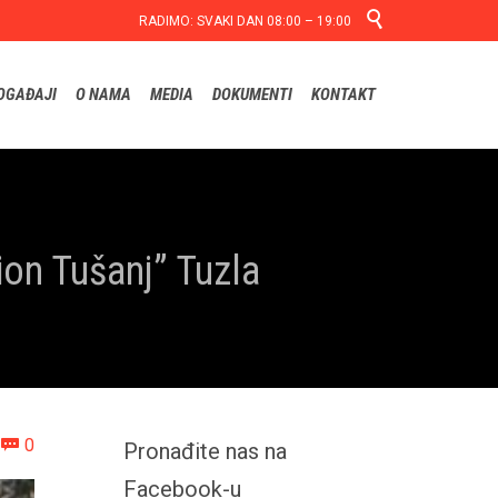

RADIMO: SVAKI DAN 08:00 – 19:00
Skip
OGAĐAJI
O NAMA
MEDIA
DOKUMENTI
KONTAKT
to
content
ion Tušanj” Tuzla
Comments
0

Pronađite nas na
Facebook-u