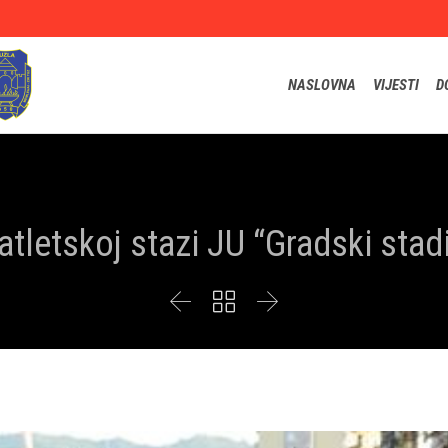
NASLOVNA
VIJESTI
D
atletskoj stazi JU “Gradski stad


