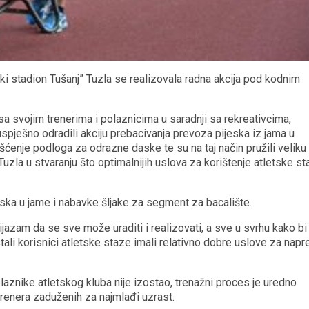
ki stadion Tušanj” Tuzla se realizovala radna akcija pod kodnim
 svojim trenerima i polaznicima u saradnji sa rekreativcima,
uspješno odradili akciju prebacivanja prevoza pijeska iz jama u
išćenje podloga za odrazne daske te su na taj način pružili veliku
zla u stvaranju što optimalnijih uslova za korištenje atletske st
eska u jame i nabavke šljake za segment za bacalište.
jazam da se sve može uraditi i realizovati, a sve u svrhu kako bi
tali korisnici atletske staze imali relativno dobre uslove za nap
laznike atletskog kluba nije izostao, trenažni proces je uredno
renera zaduženih za najmlađi uzrast.