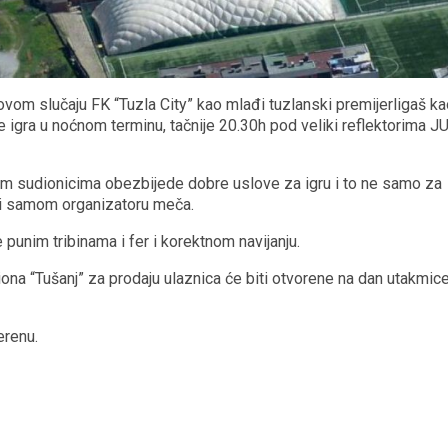
ovom slučaju FK “Tuzla City” kao mlađi tuzlanski premijerligaš k
igra u noćnom terminu, tačnije 20.30h pod veliki reflektorima J
m sudionicima obezbijede dobre uslove za igru i to ne samo za
 i samom organizatoru meča.
punim tribinama i fer i korektnom navijanju.
ona “Tušanj” za prodaju ulaznica će biti otvorene na dan utakmic
erenu.