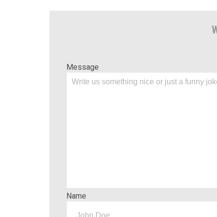
W
Message
Name