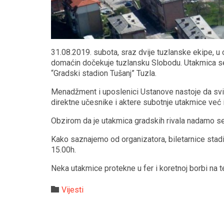
31.08.2019. subota, sraz dvije tuzlanske ekipe, u 
domaćin dočekuje tuzlansku Slobodu. Utakmica se 
“Gradski stadion Tušanj” Tuzla.
Menadžment i uposlenici Ustanove nastoje da svi
direktne učesnike i aktere subotnje utakmice već
Obzirom da je utakmica gradskih rivala nadamo se 
Kako saznajemo od organizatora, biletarnice stadi
15.00h.
Neka utakmice protekne u fer i koretnoj borbi na t
Category

Vijesti