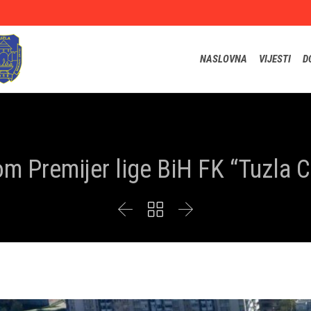
NASLOVNA
VIJESTI
D
m Premijer lige BiH FK “Tuzla C


