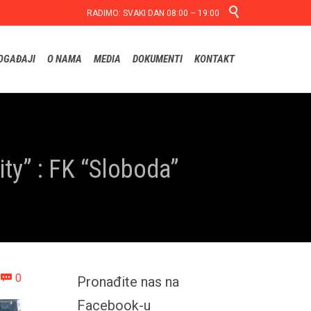

RADIMO: SVAKI DAN 08:00 – 19:00
Skip
OGAĐAJI
O NAMA
MEDIA
DOKUMENTI
KONTAKT
to
content
ity” : FK “Sloboda”
Comments
0

Pronađite nas na
Facebook-u